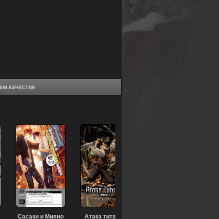
(1995) в хорошем качестве
Сасаки и Мияно
Атака титанов