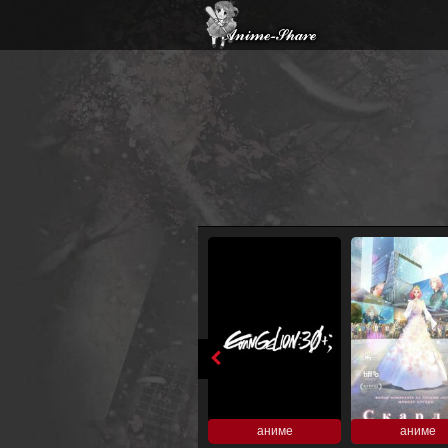
аниме
аниме