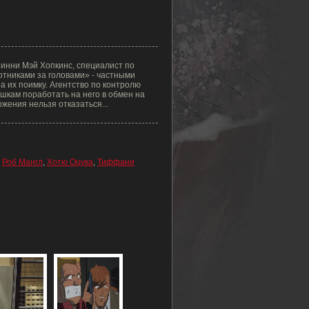
Минни Мэй Хопкинс, специалист по
отниками за головами» - частными
а их поимку. Агентство по контролю
шкам поработать на него в обмен на
жения нельзя отказаться...
,
Роб Мангл
,
Хотю Оцука
,
Тиффани