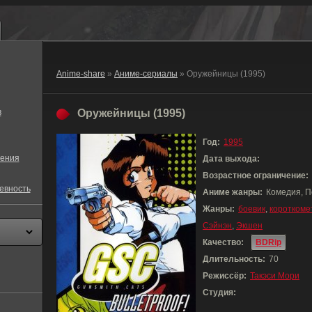
Anime-share
»
Аниме-сериалы
» Оружейницы (1995)
в
Оружейницы (1995)
Год:
1995
ения
Дата выхода:
Возрастное ограничение:
евность
Аниме жанры:
Комедия, П
Жанры:
боевик
,
короткоме
Сэйнэн
,
Экшен
Качество:
BDRip
Длительность:
70
Режиссёр:
Такэси Мори
Студия: