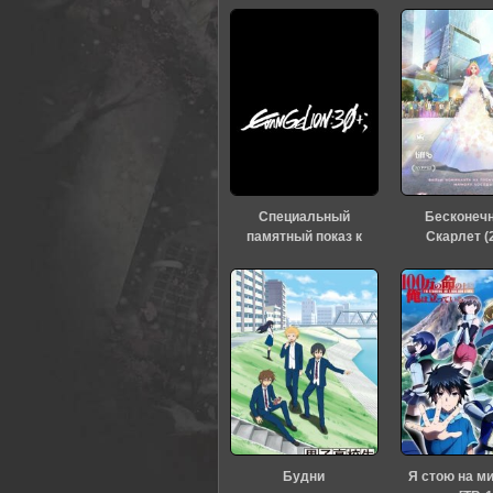
Специальный
Бесконеч
памятный показ к
Скарлет (
тридцатилетию
«Евангелиона» (2026)
Будни
Я стою на м