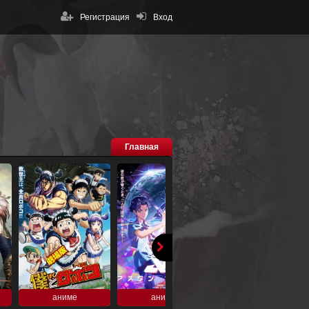
Регистрация
Вход
Главная
аниме
аниме
аниме