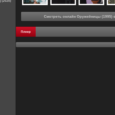
] (2020)
См
Плеер