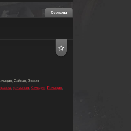
Сериалы
олиция, Сэйнэн, Экшен
тражка
,
криминал
,
Комедия
,
Полиция
,