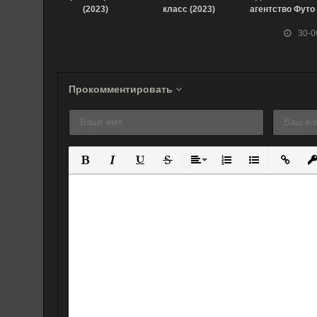
(2023)
класс (2023)
агентство Футо
(2022)
30-0
Прокомментировать
Полужирный
Курсив
Подчеркнутый
Зачеркнутый
Выравнивание
Нумерованный спис
Маркированны
Вставит
Вс