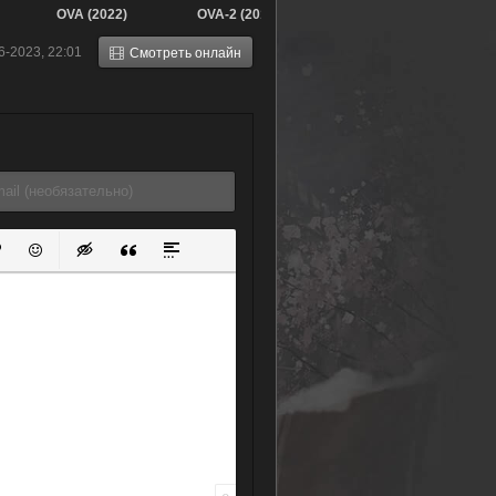
OVA (2022)
OVA-2 (2014)
6-2023, 22:01
Смотреть онлайн
ок
й список
ь ссылку
тавить защищенную ссылку
Вставить смайлик
Вставка скрытого текста
Вставка цитаты
Вставка спойлера