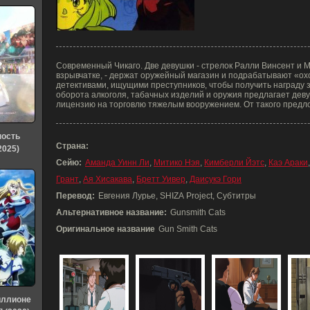
Современный Чикаго. Две девушки - стрелок Ралли Винсент и 
взрывчатке, - держат оружейный магазин и подрабатывают «ох
детективами, ищущими преступников, чтобы получить награду з
оборота алкоголя, табачных изделий и оружия предлагает деву
лицензию на торговлю тяжелым вооружением. От такого предло
ность
Страна:
2025)
Сейю:
Аманда Уинн Ли
,
Митико Нэя
,
Кимберли Йэтс
,
Каэ Араки
Грант
,
Ая Хисакава
,
Бретт Уивер
,
Даисукэ Гори
Перевод:
Евгения Лурье, SHIZA Project, Субтитры
Альтернативное название:
Gunsmith Cats
Оригинальное название
Gun Smith Cats
иллионе