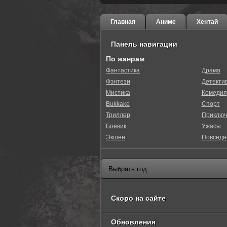
Главная
Аниме
Хентай
Панель навигации
По жанрам
Фантастика
Драма
Фэнтези
Детекти
Мистика
Комедия
Bukkake
Спорт
Триллер
Приключ
Боевик
Ужасы
Экшен
Повседн
Скоро на сайте
Обновления