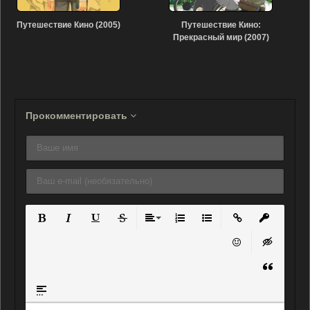
Путешествие Кино (2005)
Путешествие Кино:
Прекрасный мир (2007)
Прокомментировать
Полужирный
Курсив
Подчеркнутый
Зачеркнутый
Выравнивание
Нумерованный список
Маркированный списо
Вставить ссылку
Вставить 
Вставить смайли
Вставка ск
Вставка ц
Вставка спойлера