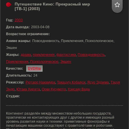
Путешествие Кино: Прекрасный мир
[ТВ-1] (2003)
Год:
2003
Дата выхода:
2003-04-08
Возрастное ограничение:
Аниме жанры:
Повседневность, Приключения, Психологическое,
Экшен
Жанры:
драма
,
приключения
,
фантастика
,
Повседневность
,
Приключения
,
Психологическое
,
Экшен
Качество:
DVDRip
Длительность:
24
Режиссёр:
Рютаро Накамура
,
Такацугу Кобаяси
,
Ясуо Эдзима
,
Тэцуя
Эндо
,
Ютака Хирата
,
Ооки Кусумото
,
Хэисаку Вада
Студия:
Континент разделён между множеством небольших государств,
практически не контактирующих друг с другом и имеющих разный
уровень развития науки и техники: примитивные фонографы и
печатающие машинки соседствуют с гравитолётами и роботами.