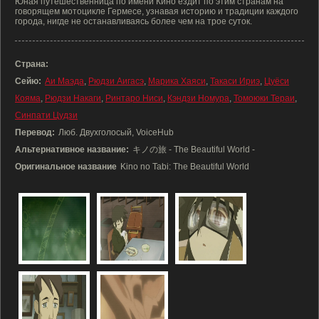
Юная путешественница по имени Кино ездит по этим странам на
говорящем мотоцикле Гермесе, узнавая историю и традиции каждого
города, нигде не останавливаясь более чем на трое суток.
Страна:
Сейю:
Аи Маэда
,
Рюдзи Аигасэ
,
Марика Хаяси
,
Такаси Ириэ
,
Цуёси
Кояма
,
Рюдзи Накаги
,
Ринтаро Ниси
,
Кэндзи Номура
,
Томоюки Тераи
,
Синпати Цудзи
Перевод:
Люб. Двухголосый, VoiceHub
Альтернативное название:
キノの旅 - The Beautiful World -
Оригинальное название
Kino no Tabi: The Beautiful World