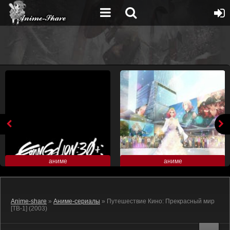
аниме
аниме
Anime-share
»
Аниме-сериалы
» Путешествие Кино: Прекрасный мир
[ТВ-1] (2003)