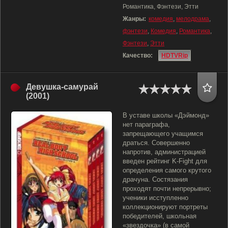
Романтика, Фэнтези, Этти
Жанры:
комедия
,
мелодрама
,
фэнтези
,
Комедия
,
Романтика
,
Фэнтези
,
Этти
Качество:
HDTVRip
Девушка-самурай
(2001)
В уставе школы «Дэймонд»
нет параграфа,
запрещающего учащимся
драться. Совершенно
напротив, администрацией
введен рейтинг K-Fight для
определения самого крутого
драчуна. Состязания
проходят почти непрерывно;
ученики исступленно
коллекционируют портреты
победителей, школьная
«звездочка» (в самой