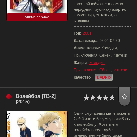
короткой юбчонке и самых
нарядных трусиках) азартно
комментирует матчи, а
аниме сериал
главный
Год:
2001
Дата выхода:
2001-07-30
Аниме жанры:
Комедия,
Приключения, Сёнен, Фэнтези
Жанры:
Комедия
,
Приключения
,
Сёнен
,
Фэнтези
Качество:
DVDRip
Волейбол [ТВ-2]
(2015)
Один случайный матч зажёг в
Сёё Хинате безумную любовь
к волейболу. Хоть в его
волейбольном клубе
изначально не было даже