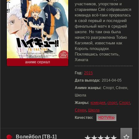
участников, упорством и
стараниями Сёё собравшаяся
команда всё-таки прорвалась
в свой первый и последний
финальный матч в средней
школе. Но там она была
начисто разгромлена Тобио
Кагэямой, известным как
Король площадки.
Поклявшись отомстить,
Хината
аниме сериал
Год:
2015
Дата выхода:
2014-04-05
Аниме жанры:
Спорт, Сёнен,
Школа
Жанры:
комедия
,
спорт
,
Спорт
,
Сёнен
,
Школа
Качество:
HDTVRip
Волейбол [ТВ-1]