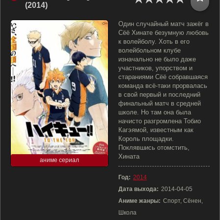
(2014)
Один случайный матч зажёг в
Сёё Хинате безумную любовь
к волейболу. Хоть в его
волейбольном клубе
изначально не было даже
участников, упорством и
стараниями Сёё собравшаяся
команда всё-таки прорвалась
в свой первый и последний
финальный матч в средней
школе. Но там она была
начисто разгромлена Тобио
Кагэямой, известным как
Король площадки.
Поклявшись отомстить,
Хината
аниме сериал
Год:
2014
Дата выхода:
2014-04-05
Аниме жанры:
Спорт, Сёнен,
Школа