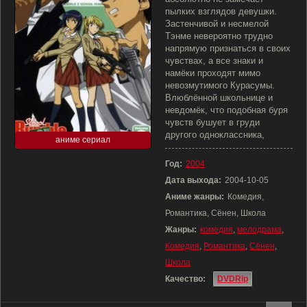
пылких взглядов девушки.
Застенчивой и несмелой
Тэнме невероятно трудно
напрямую признаться в своих
чувствах, а все знаки и
намёки проходят мимо
невозмутимого Курасумы.
Влюблённой школьнице и
невдомёк, что подобная буря
чувств бушует в груди
другого одноклассника,
аниме сериал
Год:
2004
Дата выхода:
2004-10-05
Аниме жанры:
Комедия,
Романтика, Сёнен, Школа
Жанры:
комедия
,
мелодрама
,
Комедия
,
Романтика
,
Сёнен
,
Школа
Качество:
DVDRip