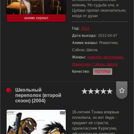
ножниц. Но судьба зла, и
Цубаки пропал окончательно,
когда от души
аниме сериал
Год:
2012
Дата выхода:
2012-04-07
Аниме жанры:
Романтика,
Сэйнэн, Школа
Жанры:
комедия
,
мелодрама
,
Романтика
,
Сэйнэн
,
Школа
Качество:
HDTVRip
Школьный
переполох (второй
сезон) (2004)
16-летняя Тэнма впервые
полюбила, но вот беда -
предмет её страсти,
одноклассник Курасума,
абсолютно не замечает