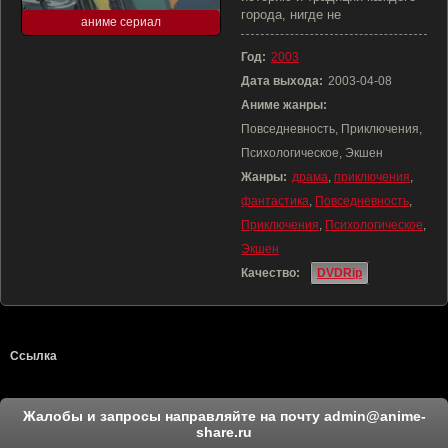
города, нигде не
аниме сериал
Год:
2003
Дата выхода:
2003-04-08
Аниме жанры:
Повседневность, Приключения,
Психологическое, Экшен
Жанры:
драма
,
приключения
,
фантастика
,
Повседневность
,
Приключения
,
Психологическое
,
Экшен
Качество:
DVDRip
Ссылка
Жалобы и запросы направляйте на почту
admin@anime-
share.ru