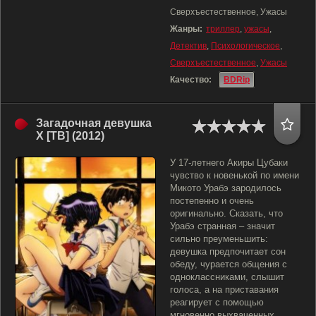
Сверхъестественное, Ужасы
Жанры:
триллер
,
ужасы
,
Детектив
,
Психологическое
,
Сверхъестественное
,
Ужасы
Качество:
BDRip
Загадочная девушка
Х [ТВ] (2012)
У 17-летнего Акиры Цубаки
чувство к новенькой по имени
Микото Урабэ зародилось
постепенно и очень
оригинально. Сказать, что
Урабэ странная – значит
сильно преуменьшить:
девушка предпочитает сон
обеду, чурается общения с
одноклассниками, слышит
голоса, а на приставания
реагирует с помощью
мгновенно выхваченных