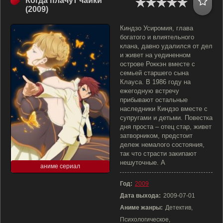
Когда плачут чайки
(2009)
Киндзо Усиромия, глава
богатого и влиятельного
клана, давно удалился от дел
и живет на уединенном
острове Роккэн вместе с
семьей старшего сына
Клауса. В 1986 году на
ежегодную встречу
прибывают остальные
наследники Киндзо вместе с
супругами и детьми. Повестка
дня проста – отец стар, живет
затворником, предстоит
дележ немалого состояния,
так что страсти закипают
нешуточные. А
аниме сериал
Год:
2009
Дата выхода:
2009-07-01
Аниме жанры:
Детектив,
Психологическое,