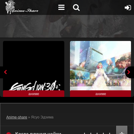
аниме
аниме
Anime-share
» Ясуо Эдзима