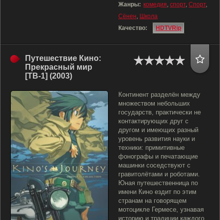
Жанры:
комедия
,
спорт
,
Спорт
,
Сёнен
,
Школа
Качество:
HDTVRip
Путешествие Кино:
Прекрасный мир
[ТВ-1] (2003)
Континент разделён между
множеством небольших
государств, практически не
контактирующих друг с
другом и имеющих разный
уровень развития науки и
техники: примитивные
фонографы и печатающие
машинки соседствуют с
гравитолётами и роботами.
Юная путешественница по
имени Кино ездит по этим
странам на говорящем
мотоцикле Гермесе, узнавая
историю и традиции каждого