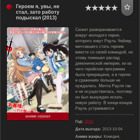
Героем я, увы, не
стал, зато работу
подыскал (2013)
Сюжет разворачивается
вокруг молодого парня,
которого зовут Рауль Чейзер,
мечтавшего стать героем
вместе со своей командой, но
этому помешал распад
демонической империи, из-за
чего геройская программа
была прекращена, а в героях
и сражениях больше не
нуждались. Мечта Рауля так
и не осуществилась, поэтому
он был вынужден искать
новую работу. В конце-концов
Рауль устраивается
аниме сериал
Год:
2013
Дата выхода:
2013-10-04
Аниме жанры:
Комедия,