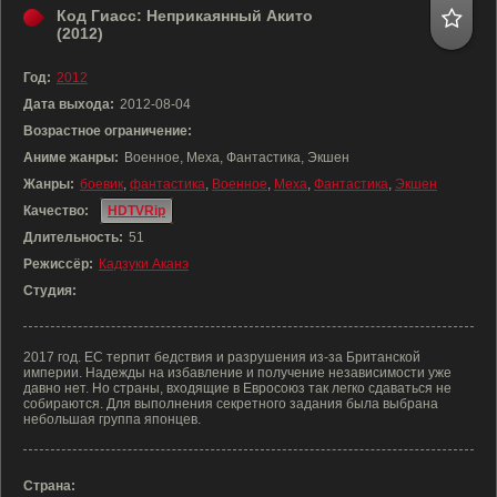
Код Гиасс: Неприкаянный Акито
(2012)
Год:
2012
Дата выхода:
2012-08-04
Возрастное ограничение:
Аниме жанры:
Военное, Меха, Фантастика, Экшен
Жанры:
боевик
,
фантастика
,
Военное
,
Меха
,
Фантастика
,
Экшен
Качество:
HDTVRip
Длительность:
51
Режиссёр:
Кадзуки Аканэ
Студия:
2017 год. ЕС терпит бедствия и разрушения из-за Британской
империи. Надежды на избавление и получение независимости уже
давно нет. Но страны, входящие в Евросоюз так легко сдаваться не
собираются. Для выполнения секретного задания была выбрана
небольшая группа японцев.
Страна: