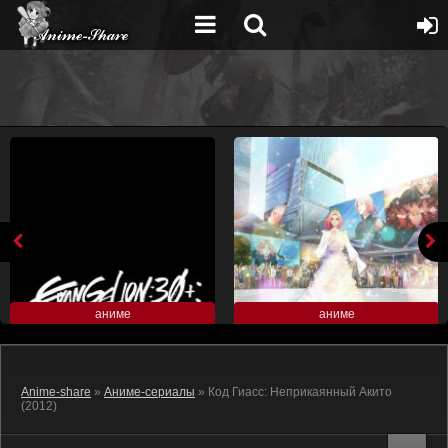
аниме
аниме
Anime-share
»
Аниме-сериалы
» Код Гиасс: Неприкаянный Акито
(2012)