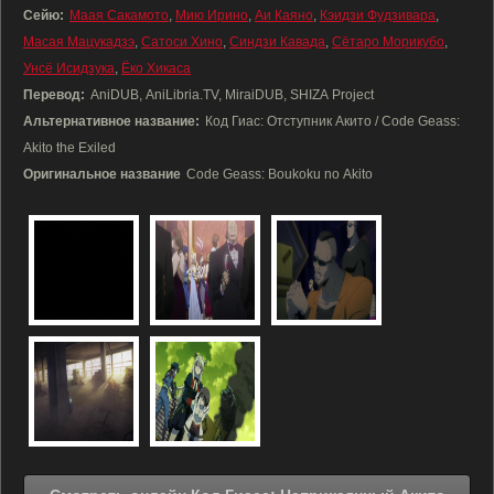
Сейю:
Маая Сакамото
,
Мию Ирино
,
Аи Каяно
,
Кэидзи Фудзивара
,
Масая Мацукадзэ
,
Сатоси Хино
,
Синдзи Кавада
,
Сётаро Морикубо
,
Унсё Исидзука
,
Ёко Хикаса
Перевод:
AniDUB, AniLibria.TV, MiraiDUB, SHIZA Project
Альтернативное название:
Код Гиас: Отступник Акито / Code Geass:
Akito the Exiled
Оригинальное название
Code Geass: Boukoku no Akito