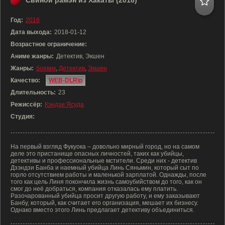
Свиной рамэн из Хакаты (2018)
Год:
2018
Дата выхода:
2018-01-12
Возрастное ограничение:
Аниме жанры:
Детектив, Экшен
Жанры:
боевик
,
Детектив
,
Экшен
Качество:
WEB-DLRip
Длительность:
23
Режиссёр:
Кэндзи Ясуда
Студия:
На первый взгляд Фукуока – довольно мирный город, но на самом
деле это пристанище опасных личностей, таких как убийцы,
детективы и профессиональные мстители. Среди них - детектив
Дзэндзи Банба и наемный убийца Линь Сяньмин, который сыт по
горло отсутствием работы и маленькой зарплатой. Однажды, после
того как цель Линя покончила жизнь самоубийством до того, как он
смог до неё добраться, компания отказалась ему платить.
Разочарованный убийца просит другую работу, и ему заказывают
Банбу, который, как считает его организация, мешает их бизнесу.
Однако вместо этого Линь предлагает детективу объединиться.