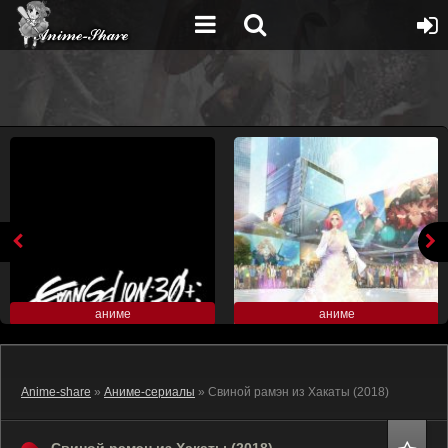
аниме
аниме
Anime-share
»
Аниме-сериалы
» Свиной рамэн из Хакаты (2018)