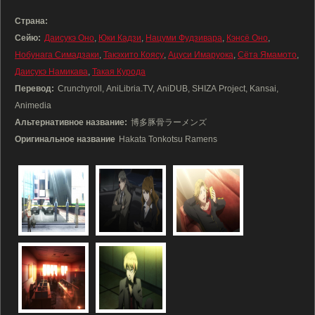
Страна:
Сейю:
Даисукэ Оно
,
Юки Кадзи
,
Нацуми Фудзивара
,
Кэнсё Оно
,
Нобунага Симадзаки
,
Такэхито Коясу
,
Ацуси Имаруока
,
Сёта Ямамото
,
Даисукэ Намикава
,
Такая Курода
Перевод:
Crunchyroll, AniLibria.TV, AniDUB, SHIZA Project, Kansai,
Animedia
Альтернативное название:
博多豚骨ラーメンズ
Оригинальное название
Hakata Tonkotsu Ramens