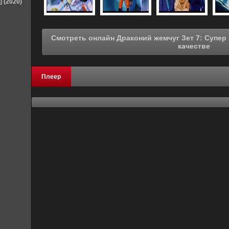
] (2020)
Смотреть онлайн Драконий жемчуг Зет 7: Супер Андроид 13 (1992) в хорошем
качестве
Плеер