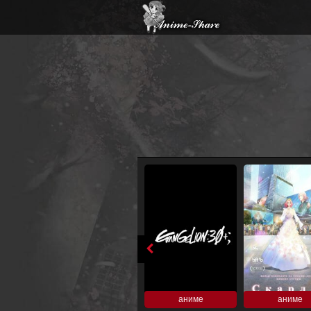
аниме
аниме