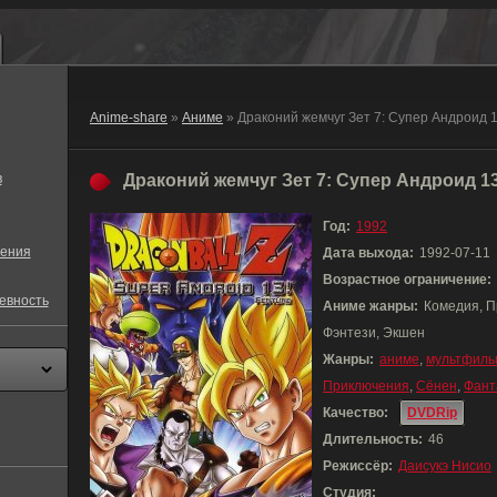
Anime-share
»
Аниме
» Драконий жемчуг Зет 7: Супер Андроид 
в
Драконий жемчуг Зет 7: Супер Андроид 13
Год:
1992
ения
Дата выхода:
1992-07-11
Возрастное ограничение:
евность
Аниме жанры:
Комедия, П
Фэнтези, Экшен
Жанры:
аниме
,
мультфиль
Приключения
,
Сёнен
,
Фант
Качество:
DVDRip
Длительность:
46
Режиссёр:
Даисукэ Нисио
Студия: