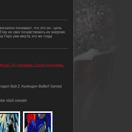
езапно понимает, что это он - цель
Гоку не смог почувствовать их энергию.
р Гиро уже мертв, кто же тогда
 Кусао
,
Рё Хорикава
,
Согабэ Кадзуюки
,
agon Ball Z: Kyokugen Battle!! Sandai
dai sûpâ saiyajin