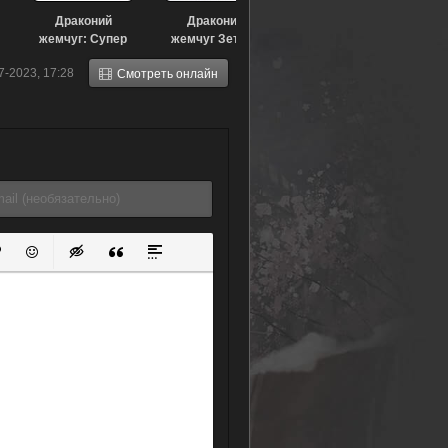
Драконий
Драконий
жемчуг: Супер
жемчуг Зет 10:
— супергерой
Второе
7-2023, 17:28
Смотреть онлайн
(2022)
пришествие
Броли (1994)
ок
й список
ь ссылку
тавить защищенную ссылку
Вставить смайлик
Вставка скрытого текста
Вставка цитаты
Вставка спойлера