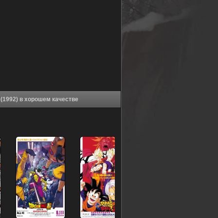
Аниме Драконий жемчуг Зет 7: Супер Андроид 13 (1992) в хорошем качестве