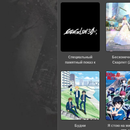
Специальный
Бесконеч
памятный показ к
Скарлет (
тридцатилетию
«Евангелиона» (2026)
Будни
Я стою на м