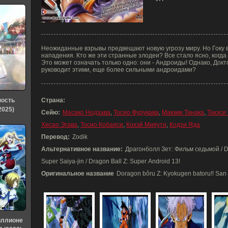
Неожиданные взрывы предвещают новую угрозу миру. Но Гоку вн
нападения. Кто же эти странные злодеи? Все стало ясно, когда 
Это может означать только одно: они - Андроиды! Однако, Докто
руководит этими, еще более сильными андроидами?
ность
Страна:
2025)
Сейю:
Масако Нодзава
,
Тосио Фурукава
,
Маюми Танака
,
Такэси
Хисао Эгава
,
Тосио Кобаяси
,
Кохэй Мияути
,
Кодзи Яда
Перевод:
Zodik
Альтернативное название:
Драгонболл Зет: Фильм седьмой / Dr
Super Saiya-jin / Dragon Ball Z: Super Android 13!
Оригинальное название
Doragon bôru Z: Kyokugen batoru!! San 
иллионе