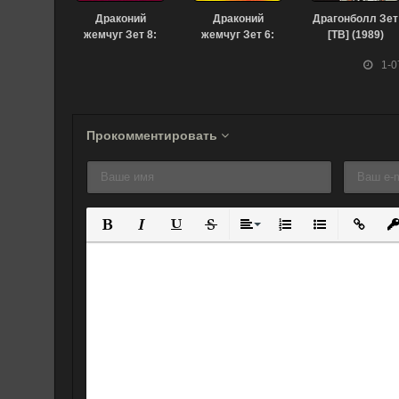
Драконий
Драконий
Драгонболл Зет
жемчуг Зет 8:
жемчуг Зет 6:
[ТВ] (1989)
Легендарный
Возвращение
1-0
Броли (1993)
Кулера (1992)
Прокомментировать
Полужирный
Курсив
Подчеркнутый
Зачеркнутый
Выравнивание
Нумерованный спис
Маркированны
Вставит
Вс