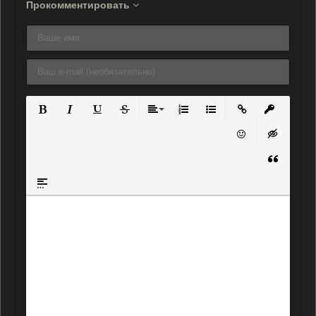
Прокомментировать
Полужирный
Курсив
Подчеркнутый
Зачеркнутый
Выравнивание
Нумерованный список
Маркированный списо
Вставить ссылку
Вставить 
Вставить смайли
Вставка ск
Вставка ц
Вставка спойлера