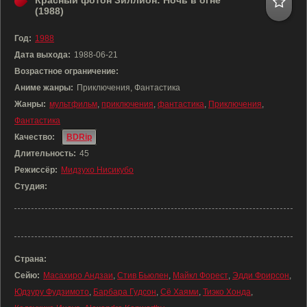
Красный фотон Зиллион: Ночь в огне
(1988)
Год:
1988
Дата выхода:
1988-06-21
Возрастное ограничение:
Аниме жанры:
Приключения, Фантастика
Жанры:
мультфильм
,
приключения
,
фантастика
,
Приключения
,
Фантастика
Качество:
BDRip
Длительность:
45
Режиссёр:
Мидзухо Нисикубо
Студия:
Страна:
Сейю:
Масахиро Андзаи
,
Стив Бьюлен
,
Майкл Форест
,
Эдди Фрирсон
,
Юдзуру Фудзимото
,
Барбара Гудсон
,
Сё Хаями
,
Тиэко Хонда
,