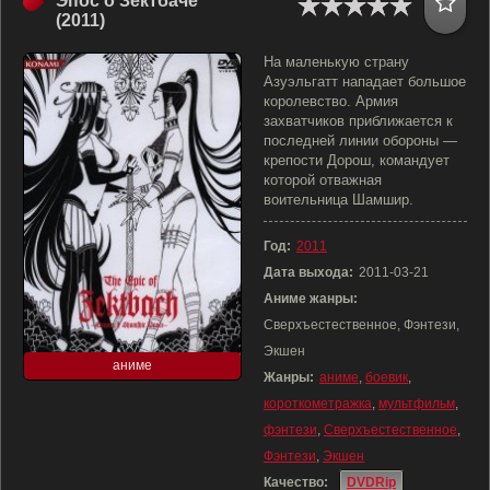
Эпос о Зектбаче
(2011)
На маленькую страну
Азуэльгатт нападает большое
королевство. Армия
захватчиков приближается к
последней линии обороны —
крепости Дорош, командует
которой отважная
воительница Шамшир.
Год:
2011
Дата выхода:
2011-03-21
Аниме жанры:
Сверхъестественное, Фэнтези,
Экшен
аниме
Жанры:
аниме
,
боевик
,
короткометражка
,
мультфильм
,
фэнтези
,
Сверхъестественное
,
Фэнтези
,
Экшен
Качество:
DVDRip