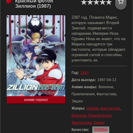
Красный фотон
Зиллион (1987)
2387 год. Планета Марис,
которую называют Второй
Землей, подвергается
нападению Империи Ноза.
Однако Ноза не знают, что на
Марисе находятся три
пистолета, которые обладают
огромной силой и способны
уничтожить их.
Год:
1987
Дата выхода:
1987-04-12
Аниме жанры:
Военное,
Приключения, Фантастика,
аниме сериал
Экшен
Жанры:
боевик
,
фантастика
,
Военное
,
Приключения
,
Фантастика
,
Экшен
Качество:
DVDRip