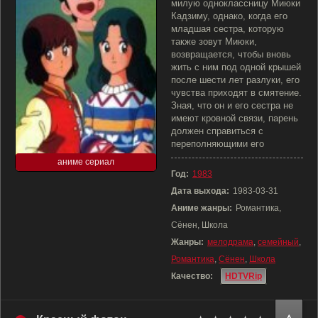
милую одноклассницу Миюки
Кадзиму, однако, когда его
младшая сестра, которую
также зовут Миюки,
возвращается, чтобы вновь
жить с ним под одной крышей
после шести лет разлуки, его
чувства приходят в смятение.
Зная, что он и его сестра не
имеют кровной связи, парень
должен справиться с
переполняющими его
аниме сериал
Год:
1983
Дата выхода:
1983-03-31
Аниме жанры:
Романтика,
Сёнен, Школа
Жанры:
мелодрама
,
семейный
,
Романтика
,
Сёнен
,
Школа
Качество:
HDTVRip