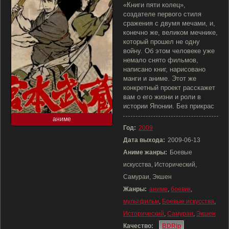
«Книги пяти колец»,
создателе первого стиля
сражения с двумя мечами, и,
конечно же, великом мечнике,
который прошел не одну
войну. Об этом человеке уже
немало снято фильмов,
написано книг, нарисовано
манги и аниме. Этот же
конкретный проект расскажет
вам о его жизни и роли в
истории Японии. Без прикрас
аниме
Год:
2009
Дата выхода:
2009-06-13
Аниме жанры:
Боевые
искусства, Исторический,
Самураи, Экшен
Жанры:
аниме
,
боевик
,
мультфильм
,
Боевые искусства
,
Исторический
,
Самураи
,
Экшен
Качество:
BDRip