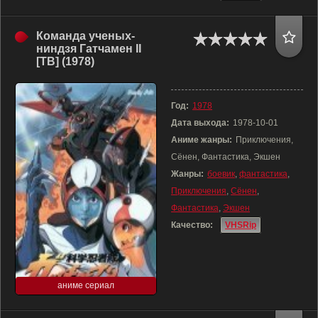
Команда ученых-
ниндзя Гатчамен II
[ТВ] (1978)
Год:
1978
Дата выхода:
1978-10-01
Аниме жанры:
Приключения,
Сёнен, Фантастика, Экшен
Жанры:
боевик
,
фантастика
,
Приключения
,
Сёнен
,
Фантастика
,
Экшен
Качество:
VHSRip
аниме сериал