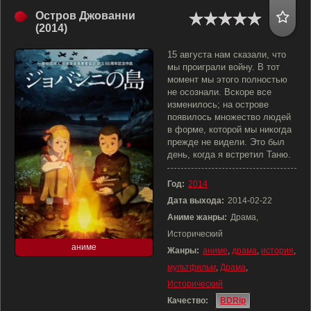
Остров Джованни
(2014)
15 августа нам сказали, что
мы проиграли войну. В тот
момент мы этого полностью
не осознали. Вскоре все
изменилось; на острове
появилось множество людей
в форме, которой мы никогда
прежде не видели. Это был
день, когда я встретил Таню.
Год:
2014
Дата выхода:
2014-02-22
Аниме жанры:
Драма,
Исторический
аниме
Жанры:
аниме
,
драма
,
история
,
мультфильм
,
Драма
,
Исторический
Качество:
BDRip