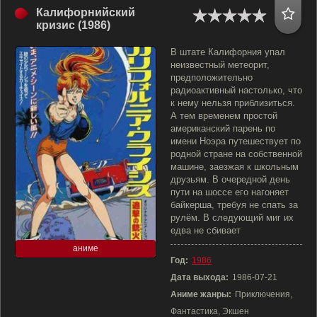
Калифорнийский
кризис (1986)
В штате Калифорния упал
неизвестный метеорит,
предположительно
радиоактивный настолько, что
к нему нельзя приблизиться.
А тем временем простой
американский парень по
имени Ноэра путешествует по
родной стране на собственной
машине, заезжая к школьным
друзьям. В очередной день
пути на шоссе его нагоняет
байкерша, требуя не спать за
рулём. В следующий миг их
едва не сбивает
аниме
Год:
1986
Дата выхода:
1986-07-21
Аниме жанры:
Приключения,
Фантастика, Экшен