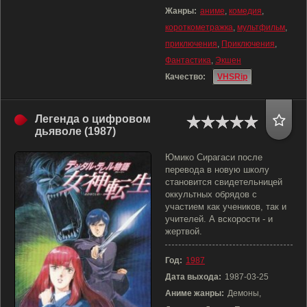
Жанры:
аниме
,
комедия
,
короткометражка
,
мультфильм
,
приключения
,
Приключения
,
Фантастика
,
Экшен
Качество:
VHSRip
Легенда о цифровом
дьяволе (1987)
Юмико Сирагаси после
перевода в новую школу
становится свидетельницей
оккультных обрядов с
участием как учеников, так и
учителей. А вскорости - и
жертвой.
Год:
1987
Дата выхода:
1987-03-25
Аниме жанры:
Демоны,