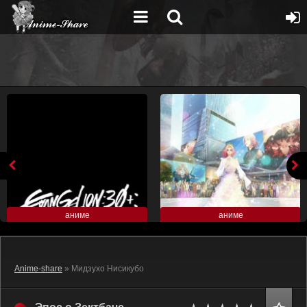
аниме
аниме
Anime-share
» Мидзухо Нисикубо