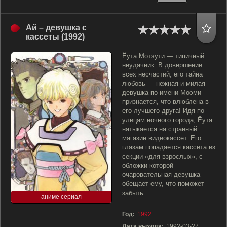
Ай – девушка с
кассеты (1992)
Ёута Мотэути — типичный
неудачник. В довершение
всех несчастий, его тайна
любовь — нежная и милая
девушка по имени Моэми —
признается, что влюблена в
его лучшего друга! Идя по
улицам ночного города, Ёута
натыкается на странный
магазин видеокассет. Его
глазам попадается кассета из
секции «для взрослых», с
обложки которой
очаровательная девушка
обещает ему, что поможет
забыть
аниме сериал
Год:
1992
Дата выхода:
1992-03-27