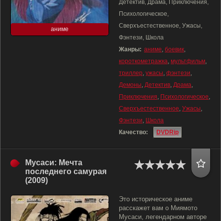
Детектив, Драма, Приключения,
Психологическое,
Сверхъестественное, Ужасы,
аниме
Фэнтези, Школа
Жанры:
аниме
,
боевик
,
короткометражка
,
мультфильм
,
триллер
,
ужасы
,
фэнтези
,
Демоны
,
Детектив
,
Драма
,
Приключения
,
Психологическое
,
Сверхъестественное
,
Ужасы
,
Фэнтези
,
Школа
Качество:
DVDRip
Мусаси: Мечта
последнего самурая
(2009)
Это историческое аниме
расскажет вам о Миямото
Мусаси, легендарном авторе