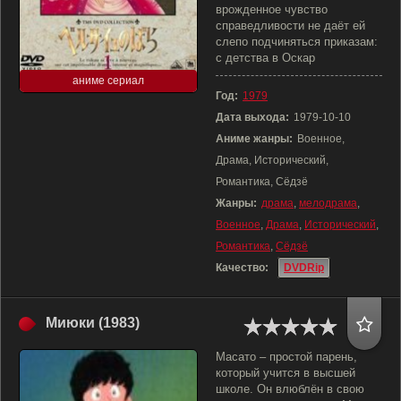
врожденное чувство
справедливости не даёт ей
слепо подчиняться приказам:
с детства в Оскар
аниме сериал
Год:
1979
Дата выхода:
1979-10-10
Аниме жанры:
Военное,
Драма, Исторический,
Романтика, Сёдзё
Жанры:
драма
,
мелодрама
,
Военное
,
Драма
,
Исторический
,
Романтика
,
Сёдзё
Качество:
DVDRip
Миюки (1983)
Масато – простой парень,
который учится в высшей
школе. Он влюблён в свою