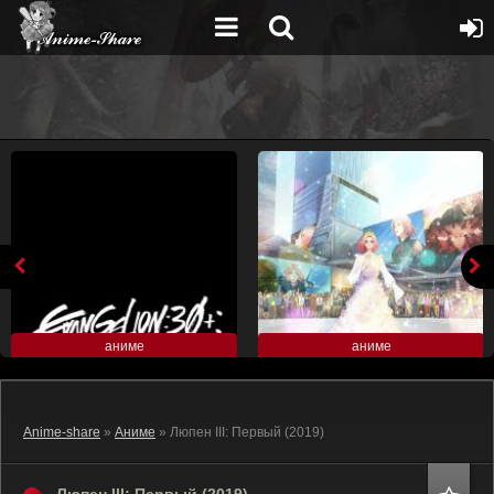
аниме
аниме
Anime-share
»
Аниме
» Люпен III: Первый (2019)