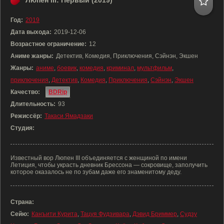
Люпен III: Первый (2019)
Год:
2019
Дата выхода:
2019-12-06
Возрастное ограничение:
12
Аниме жанры:
Детектив, Комедия, Приключения, Сэйнэн, Экшен
Жанры:
аниме
,
боевик
,
комедия
,
криминал
,
мультфильм
,
приключения
,
Детектив
,
Комедия
,
Приключения
,
Сэйнэн
,
Экшен
Качество:
BDRip
Длительность:
93
Режиссёр:
Такаси Ямадзаки
Студия:
Известный вор Люпен III объединяется с женщиной по имени
Летиция, чтобы украсть дневник Брессона — сокровище, заполучить
которое оказалось не по зубам даже его знаменитому деду.
Страна:
Сейю:
Канъити Курита
,
Тацуя Фудзивара
,
Дэвид Бриммер
,
Судзу