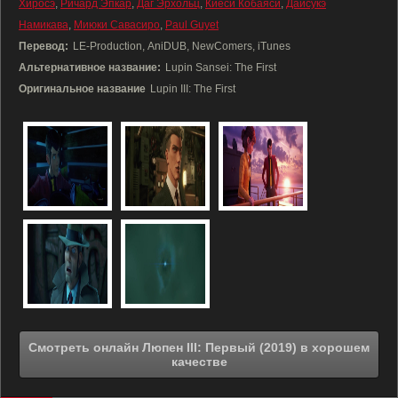
Хиросэ
,
Ричард Эпкар
,
Даг Эрхольц
,
Киёси Кобаяси
,
Даисукэ
Намикава
,
Миюки Савасиро
,
Paul Guyet
Перевод:
LE-Production, AniDUB, NewComers, iTunes
Альтернативное название:
Lupin Sansei: The First
Оригинальное название
Lupin III: The First
Смотреть онлайн Люпен III: Первый (2019) в хорошем
качестве