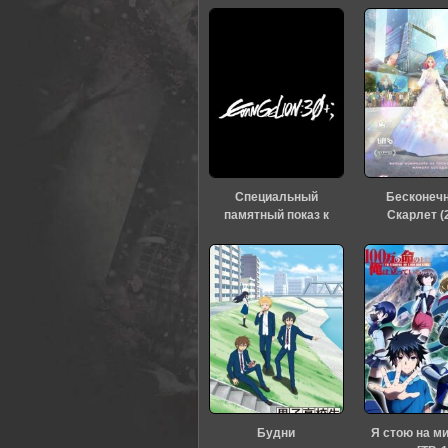
Специальный
Бесконеч
памятный показ к
Скарлет (
тридцатилетию
«Евангелиона» (2026)
Будни
Я стою на м