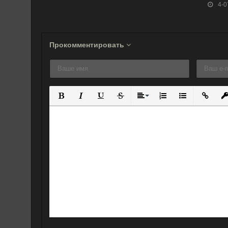
4-0
пострадавшей в
Фукусиме
собаки с двумя
Прокомментировать
Полужирный
Курсив
Подчеркнутый
Зачеркнутый
Выравнивание
Нумерованный спис
Маркированны
Вставит
Вс