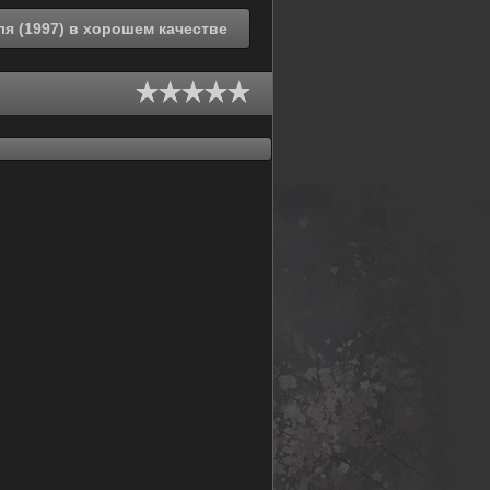
Смотреть онлайн День, когда содрогнулась земля (1997) в хорошем качестве