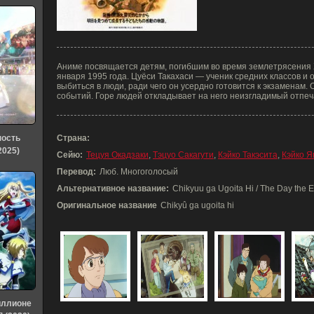
Аниме посвящается детям, погибшим во время землетрясения
января 1995 года. Цуёси Такахаси — ученик средних классов и 
выбиться в люди, ради чего он усердно готовится к экзаменам.
событий. Горе людей откладывает на него неизгладимый отпеч
ность
Страна:
2025)
Сейю:
Тецуя Окадзаки
,
Тэцуо Сакагути
,
Кэйко Такэсита
,
Кэйко 
Перевод:
Люб. Многоголосый
Альтернативное название:
Chikyuu ga Ugoita Hi / The Day the 
Оригинальное название
Chikyû ga ugoita hi
иллионе