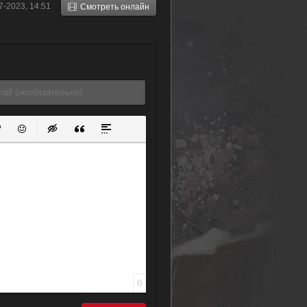
7-2023, 14:51
Смотреть онлайн
Ёкодзавы
Такафуми (2014)
ок
й список
ь ссылку
тавить защищенную ссылку
Вставить смайлик
Вставка скрытого текста
Вставка цитаты
Вставка спойлера
0