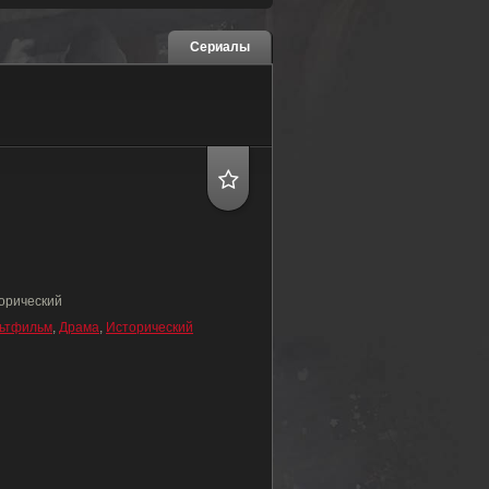
Сериалы
орический
ьтфильм
,
Драма
,
Исторический