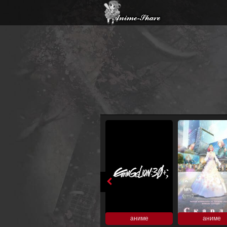
аниме
аниме