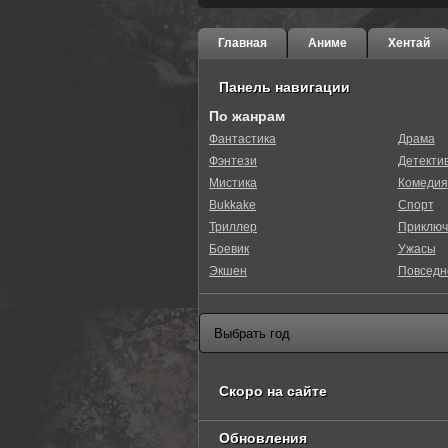
Главная
Аниме
Хентай
Панель навигации
По жанрам
Фантастика
Драма
Фэнтези
Детекти
Мистика
Комедия
Bukkake
Спорт
Триллер
Приключ
Боевик
Ужасы
Экшен
Повседн
Скоро на сайте
Обновления