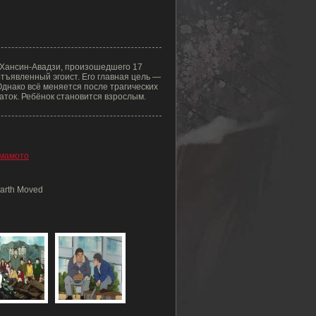
 Хансин-Авадзи, произошедшего 17
отъявленный эгоист. Его главная цель —
 Однако всё меняется после трагических
аток. Ребёнок становится взрослым.
Ямамото
Earth Moved