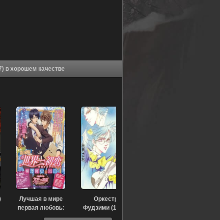
Аниме День, когда содрогнулась земля (1997) в хорошем качестве
)
Лучшая в мире
Оркестр
первая любовь:
Фудзими (1997)
История