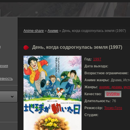
Anime-share
»
Аниме
» День, когда содрогнулась земля (1997)
в
День, когда содрогнулась земля (1997)
Год:
1997
ения
Дата выхода:
Возрастное ограничение:
евность
Аниме жанры:
Драма, Ист
Жанры:
аниме
,
драма
,
мул
Качество:
DVDRip
Длительность:
76
Режиссёр:
Тосио Гото
Студия: