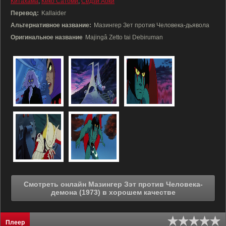
Китахама
,
Кёко Сатоми
,
Сёдзи Аоки
Перевод:
Kallaider
Альтернативное название:
Мазингер Зет против Человека-дьявола
Оригинальное название
Majingâ Zetto tai Debiruman
Смотреть онлайн Мазингер Зэт против Человека-
демона (1973) в хорошем качестве
Плеер