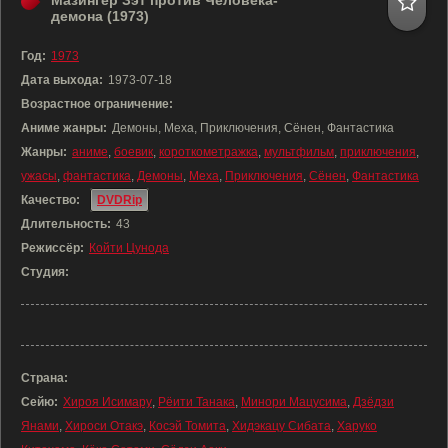
Мазингер Зэт против Человека-
демона (1973)
Год:
1973
Дата выхода:
1973-07-18
Возрастное ограничение:
Аниме жанры:
Демоны, Меха, Приключения, Сёнен, Фантастика
Жанры:
аниме
,
боевик
,
короткометражка
,
мультфильм
,
приключения
,
ужасы
,
фантастика
,
Демоны
,
Меха
,
Приключения
,
Сёнен
,
Фантастика
Качество:
DVDRip
Длительность:
43
Режиссёр:
Койти Цунода
Студия:
Страна:
Сейю:
Хироя Исимару
,
Рёити Танака
,
Минори Мацусима
,
Дзёдзи
Янами
,
Хироси Отакэ
,
Косэй Томита
,
Хидэкацу Сибата
,
Харуко