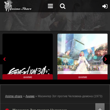
аниме
аниме
Anime-share
»
Аниме
» Мазингер Зэт против Человека-демона (1973)