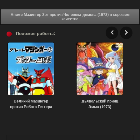
Аниме Мазингер Зэт против Человека-демона (1973) в хорошем
качестве
Похожие работы:
Великий Мазингер
Дьявольский принц
против Робота Геттера
Эмма (1973)
(1975)