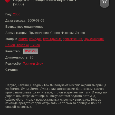
Наруто 3: Грандиозный переполох
(2006)
Год:
2006
Дата выхода:
2006-08-05
Возрастное ограничение:
Аниме жанры:
Приключения, Сёнен, Фэнтези, Экшен
Жанры:
аниме
,
комедия
,
мультфильм
,
приключения
,
Приключения
,
Сёнен
,
Фэнтези
,
Экшен
Качество:
DVDRip
Длительность:
95
Режиссёр:
Тосиюки Цуру
Студия:
Наруто, Какаши, Сакура и Рок Ли получают миссию охранять принца
из Земель Луны. Земля Луны отличается своим богатством, так что
принц намеривается купить всё, что он встречает по пути. И когда по
дороге они встречают цирк он покупает там редкого питомца,
саблезубого тигра, и всех остальных животных в придачу. Теперь
команде предстоит присматривать не только за принцем, но и за
оравой животных.