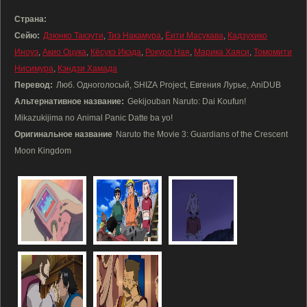
Страна:
Сейю:
Дзюнко Такэути
,
Тиэ Накамура
,
Ёити Масукава
,
Кадзухико
Иноуэ
,
Акио Оцука
,
Кёсукэ Икэда
,
Рокуро Ная
,
Марика Хаяси
,
Томомити
Нисимура
,
Кэндзи Хамада
Перевод:
Люб. Одноголосый, SHIZA Project, Евгения Лурье, AniDUB
Альтернативное название:
Gekijouban Naruto: Dai Koufun!
Mikazukijima no Animal Panic Datte ba yo!
Оригинальное название
Naruto the Movie 3: Guardians of the Crescent
Moon Kingdom