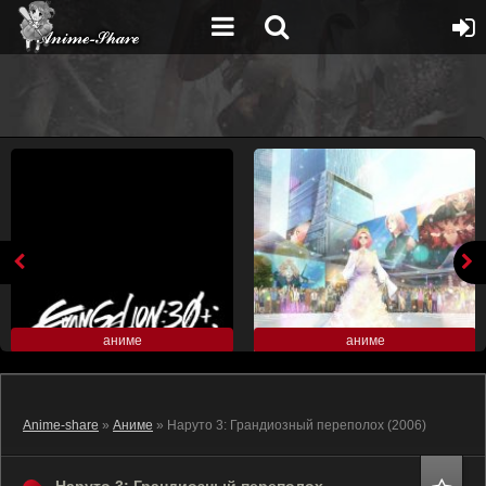
аниме
аниме
Anime-share
»
Аниме
» Наруто 3: Грандиозный переполох (2006)