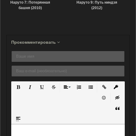
Наруто 7: Потерянная
Наруто 9: Путь ниндзя
башня (2010)
(2012)
Прокомментировать
Полужирный
Курсив
Подчеркнутый
Зачеркнутый
Выравнивание
Нумерованный список
Маркированный списо
Вставить ссылку
Вставить 
Вставить смайли
Вставка ск
Вставка ц
Вставка спойлера