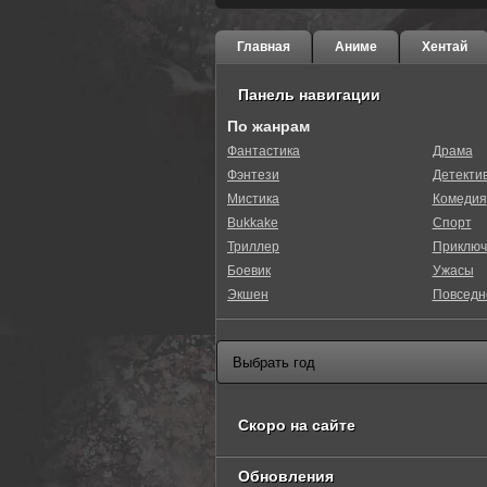
Главная
Аниме
Хентай
Панель навигации
По жанрам
Фантастика
Драма
Фэнтези
Детекти
Мистика
Комедия
Bukkake
Спорт
Триллер
Приключ
Боевик
Ужасы
Экшен
Повседн
Скоро на сайте
Обновления