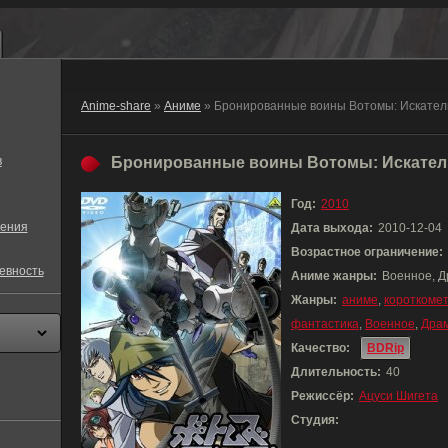
Anime-share
»
Аниме
» Бронированные воины Вотомы: Искател
в
Бронированные воины Вотомы: Искатели
Год:
2010
ения
Дата выхода:
2010-12-04
Возрастное ограничение:
евность
Аниме жанры:
Военное, Д
Жанры:
аниме
,
короткоме
фантастика
,
Военное
,
Дра
Качество:
BDRip
Длительность:
40
Режиссёр:
Ацуси Шигета
Студия: