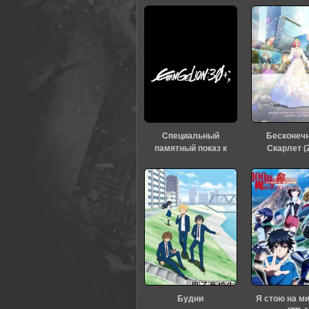
Специальный
Бесконеч
памятный показ к
Скарлет (
тридцатилетию
«Евангелиона» (2026)
Будни
Я стою на м