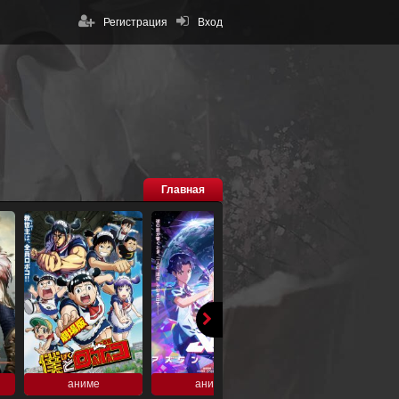
Регистрация
Вход
Главная
аниме
аниме
аниме