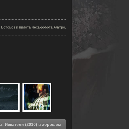
е Вотомов и пилота меха-робота Альтро.