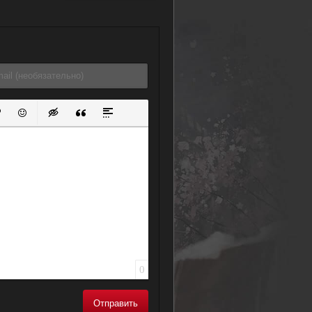
(1988)
ок
й список
ь ссылку
тавить защищенную ссылку
Вставить смайлик
Вставка скрытого текста
Вставка цитаты
Вставка спойлера
0
Отправить