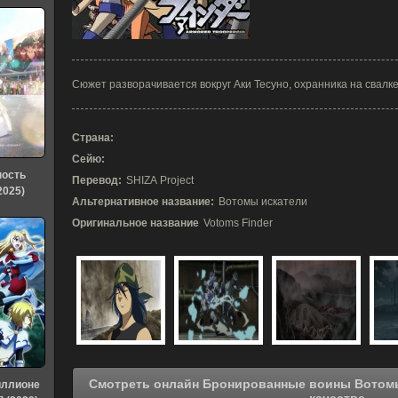
Сюжет разворачивается вокруг Аки Тесуно, охранника на свалк
Страна:
Сейю:
ность
Перевод:
SHIZA Project
2025)
Альтернативное название:
Вотомы искатели
Оригинальное название
Votoms Finder
Смотреть онлайн Бронированные воины Вотомы: Искатели (2010) в хорошем
иллионе