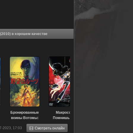
Аниме Бронированные воины Вотомы: Искатели (2010) в хорошем качестве
Бронированные
Макросс:
воины Вотомы:
Помнишь ли
Документ
нашу любовь?
7-2023, 17:03
Смотреть онлайн
Красноплечих
(1984)