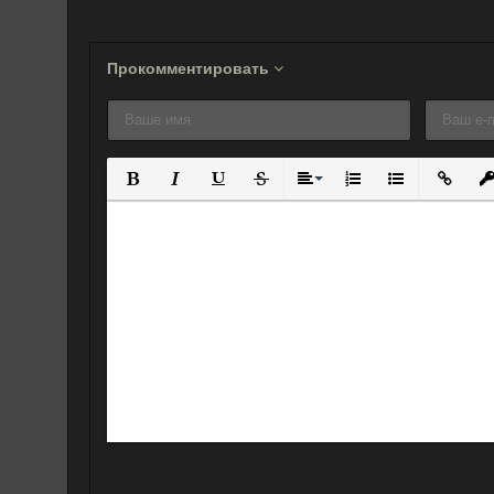
Фильм (2009)
(2011)
Прокомментировать
Полужирный
Курсив
Подчеркнутый
Зачеркнутый
Выравнивание
Нумерованный спис
Маркированны
Вставит
Вс