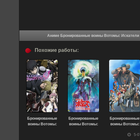
Похожие работы:
Бронированные
Бронированные
Бронированные
воины Вотомы:
воины Вотомы:
воины Вотомы:
Дело Ирвина
Файлы
Снова в
5-0
(2010)
Пэйлсэна.
одиночестве