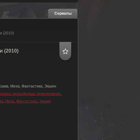
Сериалы
и (2010)
 (2010)
рама, Меха, Фантастика, Экшен
тражка
,
мультфильм
,
приключения
,
ма
,
Меха
,
Фантастика
,
Экшен