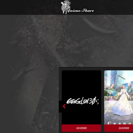
аниме
аниме