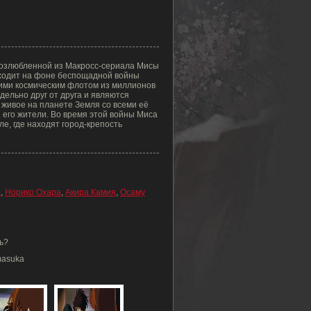
 возлюбленной из Макросс-сериала Мисы
ходит на фоне беспощадной войны
ими космическим флотом из миллионов
ельно друг от друга и являются
ё живое на планете Земля со всеми её
 его жители. Во время этой войны Миса
е, где находят город-крепость
а
,
Норико Охара
,
Акира Камия
,
Осаму
ь?
masuka