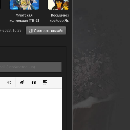
Флотская
Космический
коллекция [ТВ-2]
крейсер Ямато
(2022)
(фильм второй)
7-2023, 16:29
Смотреть онлайн
(1978)
ок
й список
ь ссылку
тавить защищенную ссылку
Вставить смайлик
Вставка скрытого текста
Вставка цитаты
Вставка спойлера