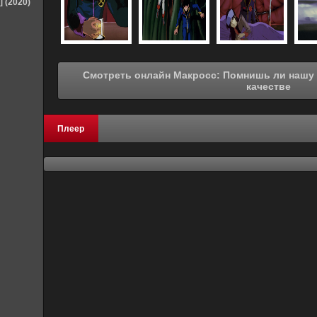
] (2020)
Смотреть онлайн Макросс: Помнишь ли нашу любовь? (1984) в хорошем
качестве
Плеер