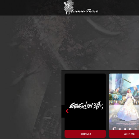
аниме
аниме