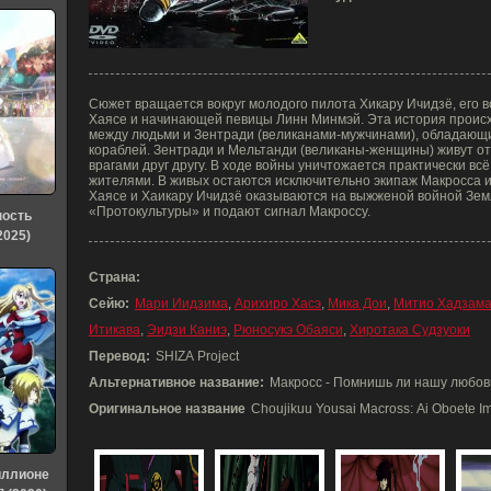
Сюжет вращается вокруг молодого пилота Хикару Ичидзё, его
Хаясе и начинающей певицы Линн Минмэй. Эта история проис
между людьми и Зентради (великанами-мужчинами), обладающ
кораблей. Зентради и Мельтанди (великаны-женщины) живут отд
врагами друг другу. В ходе войны уничтожается практически вс
жителями. В живых остаются исключительно экипаж Макросса и
Хаясе и Хаикару Ичидзё оказываются на выжженой войной Земл
«Протокультуры» и подают сигнал Макроссу.
ность
2025)
Страна:
Сейю:
Мари Иидзима
,
Арихиро Хасэ
,
Мика Дои
,
Митио Хадзам
Итикава
,
Эидзи Каниэ
,
Рюносукэ Обаяси
,
Хиротака Судзуоки
Перевод:
SHIZA Project
Альтернативное название:
Макросс - Помнишь ли нашу любов
Оригинальное название
Choujikuu Yousai Macross: Ai Oboete I
иллионе