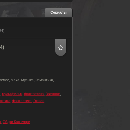
Сериалы
84)
4)
осмос, Меха, Музыка, Романтика,
а
,
мультфильм
,
фантастика
,
Военное
,
антика
,
Фантастика
,
Экшен
о
,
Сёдзи Кавамори