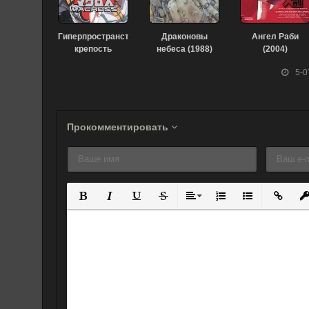
Гиперпространственная
Драконовы
Ангел Раби
крепость
небеса (1988)
(2004)
Макросс (1982)
5-0
Прокомментировать
Полужирный
Курсив
Подчеркнутый
Зачеркнутый
Выравнивание
Нумерованный спис
Маркированны
Вставит
Вс