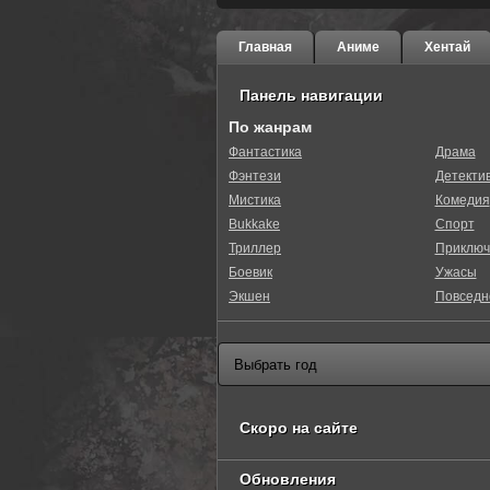
Главная
Аниме
Хентай
Панель навигации
По жанрам
Фантастика
Драма
Фэнтези
Детекти
Мистика
Комедия
Bukkake
Спорт
Триллер
Приключ
Боевик
Ужасы
Экшен
Повседн
Скоро на сайте
Обновления