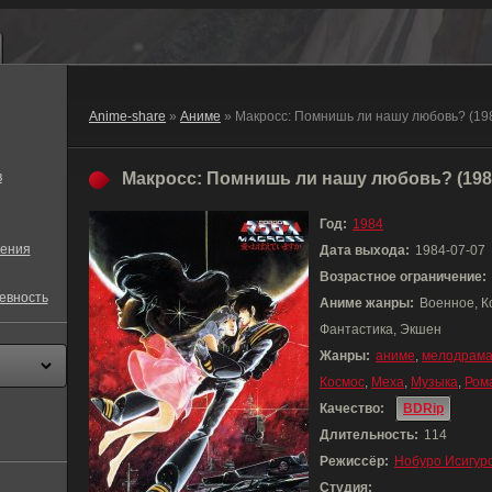
Anime-share
»
Аниме
» Макросс: Помнишь ли нашу любовь? (19
в
Макросс: Помнишь ли нашу любовь? (198
Год:
1984
ения
Дата выхода:
1984-07-07
Возрастное ограничение:
евность
Аниме жанры:
Военное, К
Фантастика, Экшен
Жанры:
аниме
,
мелодрам
Космос
,
Меха
,
Музыка
,
Ром
Качество:
BDRip
Длительность:
114
Режиссёр:
Нобуро Исигур
Студия: