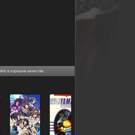
Аниме Макросс: Помнишь ли нашу любовь? (1984) в хорошем качестве