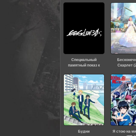
Специальный
Бесконеч
памятный показ к
Скарлет (
тридцатилетию
«Евангелиона» (2026)
Будни
Я стою на м