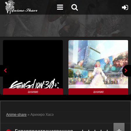
аниме
аниме
Anime-share
» Арихиро Хасэ