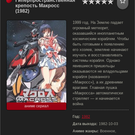
Гиперпространственная
крепость Макросс
(1982)
1999 год. На Землю падает
огромный метеорит,
оказавшийся инопланетным
космическим кораблем. Чтобы
быть готовыми к появлению
его хозяев, земляне начинают
изучать и восстанавливать
системы корабля. Однако
явившиеся пришельцы
оказываются не владельцами
корабля (названного
«Макросс»), а их древними
врагами. Главная пушка
«Макросса» автоматически
стреляет — и начинается
война
аниме сериал
Год:
1982
Дата выхода:
1982-10-03
Аниме жанры:
Военное,