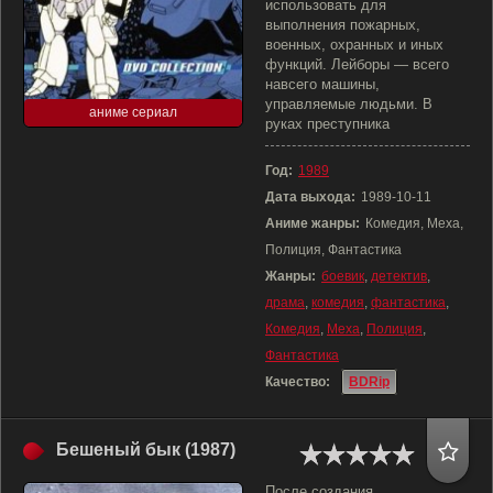
использовать для
выполнения пожарных,
военных, охранных и иных
функций. Лейборы — всего
навсего машины,
управляемые людьми. В
аниме сериал
руках преступника
Год:
1989
Дата выхода:
1989-10-11
Аниме жанры:
Комедия, Меха,
Полиция, Фантастика
Жанры:
боевик
,
детектив
,
драма
,
комедия
,
фантастика
,
Комедия
,
Меха
,
Полиция
,
Фантастика
Качество:
BDRip
Бешеный бык (1987)
После создания