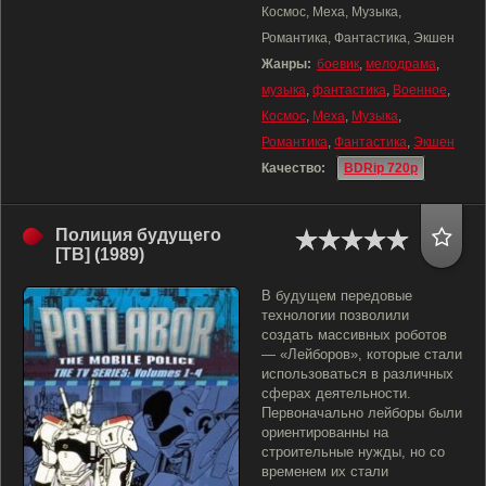
Космос, Меха, Музыка,
Романтика, Фантастика, Экшен
Жанры:
боевик
,
мелодрама
,
музыка
,
фантастика
,
Военное
,
Космос
,
Меха
,
Музыка
,
Романтика
,
Фантастика
,
Экшен
Качество:
BDRip 720p
Полиция будущего
[ТВ] (1989)
В будущем передовые
технологии позволили
создать массивных роботов
— «Лейборов», которые стали
использоваться в различных
сферах деятельности.
Первоначально лейборы были
ориентированны на
строительные нужды, но со
временем их стали