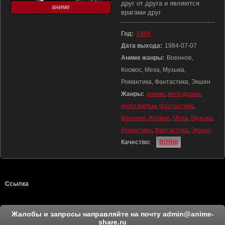
друг от друга и являются
аниме
врагами друг
Год:
1984
Дата выхода:
1984-07-07
Аниме жанры:
Военное,
Космос, Меха, Музыка,
Романтика, Фантастика, Экшен
Жанры:
аниме
,
мелодрама
,
мультфильм
,
фантастика
,
Военное
,
Космос
,
Меха
,
Музыка
,
Романтика
,
Фантастика
,
Экшен
Качество:
BDRip
Ссылка
Жалобы и запросы направляйте на почту
admin@anime-
share.ru