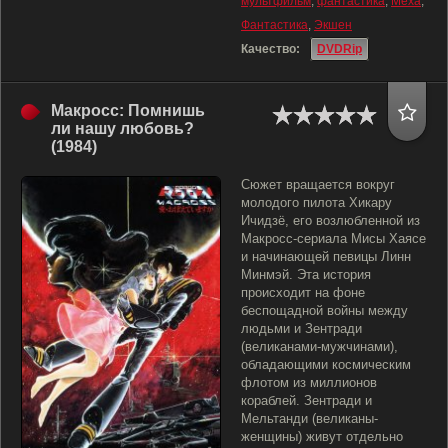
мультфильм
,
фантастика
,
Меха
,
Фантастика
,
Экшен
Качество:
DVDRip
Макросс: Помнишь
ли нашу любовь?
(1984)
Сюжет вращается вокруг
молодого пилота Хикару
Ичидзё, его возлюбленной из
Макросс-сериала Мисы Хаясе
и начинающей певицы Линн
Минмэй. Эта история
происходит на фоне
беспощадной войны между
людьми и Зентради
(великанами-мужчинами),
обладающими космическим
флотом из миллионов
кораблей. Зентради и
Мельтанди (великаны-
женщины) живут отдельно