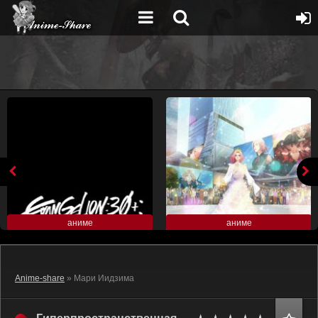
аниме
аниме
Anime-share
» Мари Иидзима