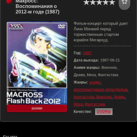
Макросс:
Воспоминания о
2012-м годе (1987)
Фильм-концерт который дает
Линн Минмей перед
торжественным стартом
корабля Мегароуд.
Год:
1987
Дата выхода:
1987-06-21
Аниме жанры:
Военное,
Драма, Меха, Фантастика
Жанры:
аниме
,
короткометражка
,
мультфильм
,
фантастика
,
Военное
,
Драма
,
Меха
,
Фантастика
аниме
Качество:
DVDRip