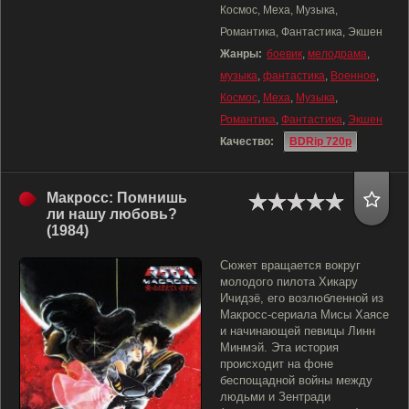
Космос, Меха, Музыка,
Романтика, Фантастика, Экшен
Жанры:
боевик
,
мелодрама
,
музыка
,
фантастика
,
Военное
,
Космос
,
Меха
,
Музыка
,
Романтика
,
Фантастика
,
Экшен
Качество:
BDRip 720p
Макросс: Помнишь
ли нашу любовь?
(1984)
Сюжет вращается вокруг
молодого пилота Хикару
Ичидзё, его возлюбленной из
Макросс-сериала Мисы Хаясе
и начинающей певицы Линн
Минмэй. Эта история
происходит на фоне
беспощадной войны между
людьми и Зентради