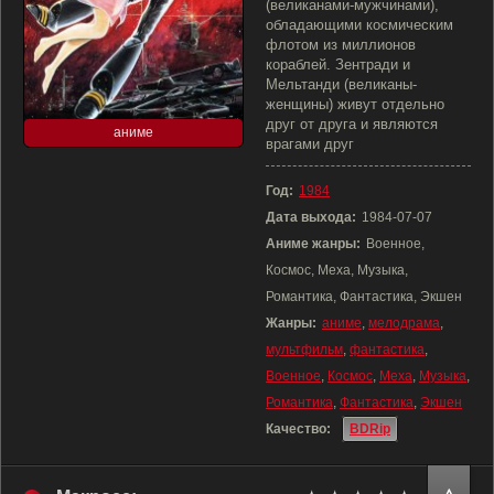
(великанами-мужчинами),
обладающими космическим
флотом из миллионов
кораблей. Зентради и
Мельтанди (великаны-
женщины) живут отдельно
друг от друга и являются
аниме
врагами друг
Год:
1984
Дата выхода:
1984-07-07
Аниме жанры:
Военное,
Космос, Меха, Музыка,
Романтика, Фантастика, Экшен
Жанры:
аниме
,
мелодрама
,
мультфильм
,
фантастика
,
Военное
,
Космос
,
Меха
,
Музыка
,
Романтика
,
Фантастика
,
Экшен
Качество:
BDRip