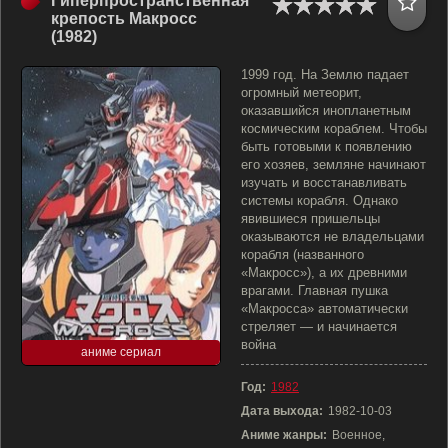
Гиперпространственная
крепость Макросс
(1982)
1999 год. На Землю падает
огромный метеорит,
оказавшийся инопланетным
космическим кораблем. Чтобы
быть готовыми к появлению
его хозяев, земляне начинают
изучать и восстанавливать
системы корабля. Однако
явившиеся пришельцы
оказываются не владельцами
корабля (названного
«Макросс»), а их древними
врагами. Главная пушка
«Макросса» автоматически
стреляет — и начинается
война
аниме сериал
Год:
1982
Дата выхода:
1982-10-03
Аниме жанры:
Военное,