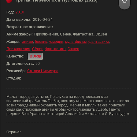
Триган: Переполох в Пустошах (2010)
Год:
2010
Дата выхода:
2010-04-24
Возрастное ограничение:
Аниме жанры:
Приключения, Сёнен, Фантастика, Экшен
Жанры:
аниме
,
боевик
,
комедия
,
мультфильм
,
фантастика
,
Приключения
,
Сёнен
,
Фантастика
,
Экшен
Качество:
BDRip
Длительность:
90
Режиссёр:
Сатоси Нисимура
Студия:
Макка - город в пустыне. По слухам на город положил глаз
знаменитый грабитель Газбэк, поэтому мэр Макка нанял охотников за
вознаграждениями охранять город. Мерил и Милли также приехали
сюда как страховые агенты чтобы контролировать ущерб. Где-то
рядом и Вэш-Ураган с охотницей Амелией и Николасом Д. Вульфудом.
Страна: