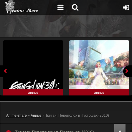
аниме
аниме
Anime-share
»
Аниме
» Триган: Переполох в Пустошах (2010)