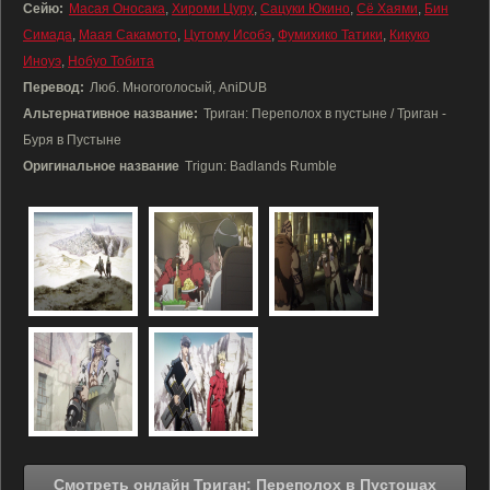
Сейю:
Масая Оносака
,
Хироми Цуру
,
Сацуки Юкино
,
Сё Хаями
,
Бин
Симада
,
Маая Сакамото
,
Цутому Исобэ
,
Фумихико Татики
,
Кикуко
Иноуэ
,
Нобуо Тобита
Перевод:
Люб. Многоголосый, AniDUB
Альтернативное название:
Триган: Переполох в пустыне / Триган -
Буря в Пустыне
Оригинальное название
Trigun: Badlands Rumble
Смотреть онлайн Триган: Переполох в Пустошах