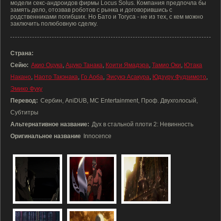
модели секс-андроидов фирмы Locus Solus. Компания предпочла бы
замять дело, отозвав роботов с рынка и договорившись с
родственниками погибших. Но Бато и Тогуса - не из тех, с кем можно
заключить полюбовную сделку.
Страна:
Сейю:
Акио Оцука
,
Ацуко Танака
,
Коити Ямадэра
,
Тамио Оки
,
Ютака
Накано
,
Наото Такэнака
,
Го Аоба
,
Эисукэ Асакура
,
Юдзуру Фудзимото
,
Эмико Фуку
Перевод:
Сербин, AniDUB, MC Entertainment, Проф. Двухголосый,
Субтитры
Альтернативное название:
Дух в стальной плоти 2: Невинность
Оригинальное название
Innocence