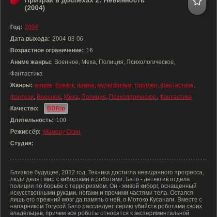
Призрак в доспехах 2: Невинность
(2004)
Год:
2004
Дата выхода:
2004-03-06
Возрастное ограничение:
16
Аниме жанры:
Военное, Меха, Полиция, Психологическое,
Фантастика
Жанры:
аниме
,
боевик
,
драма
,
мультфильм
,
триллер
,
фантастика
,
фэнтези
,
Военное
,
Меха
,
Полиция
,
Психологическое
,
Фантастика
Качество:
BDRip
Длительность:
100
Режиссёр:
Мамору Осии
Студия:
Близкое будущее, 2032 год. Техника достигла невиданного прогресса,
люди делят мир с киборгами и роботами. Бато - детектив отдела
полиции по борьбе с терроризмом. Он - живой киборг, оснащенный
искусственными руками, ногами и прочими частями тела. Остался
лишь его прежний мозг да память о ней, о Мотоко Кусанаги. Вместе с
напарником Тогусой Бато расследует серию убийств роботами своих
владельцев, причем все роботы относятся к экспериментальной