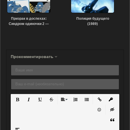
Призрак в доспехах:
Полиция будущего
Синдром одиночки 2 —
(1989)
Одиннадцать
индивидуалистов. Дни
Прокомментировать
Полужирный
Курсив
Подчеркнутый
Зачеркнутый
Выравнивание
Нумерованный список
Маркированный списо
Вставить ссылку
Вставить 
Вставить смайли
Вставка ск
Вставка ц