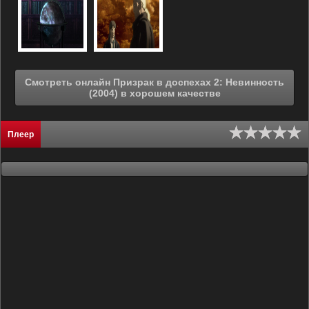
Смотреть онлайн Призрак в доспехах 2: Невинность
(2004) в хорошем качестве
Плеер