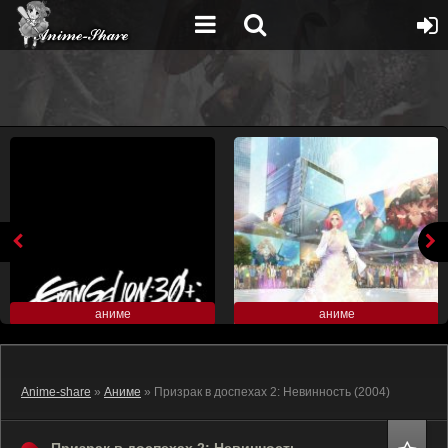
аниме
аниме
Anime-share
»
Аниме
» Призрак в доспехах 2: Невинность (2004)