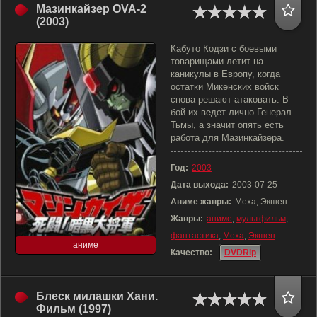
Мазинкайзер OVA-2
(2003)
Кабуто Кодзи с боевыми
товарищами летит на
каникулы в Европу, когда
остатки Микенских войск
снова решают атаковать. В
бой их ведет лично Генерал
Тьмы, а значит опять есть
работа для Мазинкайзера.
Год:
2003
Дата выхода:
2003-07-25
Аниме жанры:
Меха, Экшен
Жанры:
аниме
,
мультфильм
,
фантастика
,
Меха
,
Экшен
аниме
Качество:
DVDRip
Блеск милашки Хани.
Фильм (1997)