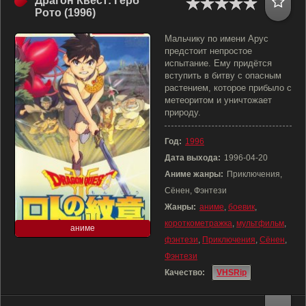
Драгон Квест: Герб
Рото (1996)
Мальчику по имени Арус
предстоит непростое
испытание. Ему придётся
вступить в битву с опасным
растением, которое прибыло с
метеоритом и уничтожает
природу.
Год:
1996
Дата выхода:
1996-04-20
Аниме жанры:
Приключения,
Сёнен, Фэнтези
Жанры:
аниме
,
боевик
,
короткометражка
,
мультфильм
,
аниме
фэнтези
,
Приключения
,
Сёнен
,
Фэнтези
Качество:
VHSRip