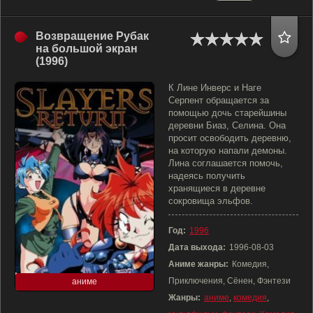
Возвращение Рубак
на большой экран
(1996)
К Лине Инверс и Наге
Серпент обращается за
помощью дочь старейшины
деревни Биаз, Селина. Она
просит освободить деревню,
на которую напали демоны.
Лина соглашается помочь,
надеясь получить
хранящиеся в деревне
сокровища эльфов.
Год:
1996
Дата выхода:
1996-08-03
Аниме жанры:
Комедия,
Приключения, Сёнен, Фэнтези
аниме
Жанры:
аниме
,
комедия
,