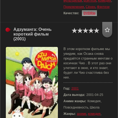
мультфильм
,
фэнтези
,
Комедия
,
Приключения
,
Сёнен
,
Фэнтези
Качество:
DVDRip
Адзуманга: Очень
короткий фильм
(2001)
В этом коротком фильме мы
увидим, как Осака снова
предаётся странным мечтам о
косичках Чио . В этот раз они
улетают в окно, и кто знает,
будет ли Чио счастлива без
них.
Год:
2001
Дата выхода:
2001-04-25
Аниме жанры:
Комедия,
Повседневность, Школа
Жанры:
аниме
,
комедия
,