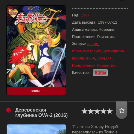
Год:
1997
Дата выхода:
1997-07-12
Аниме жанры:
Комедия,
Приключения, Романтика
Жанры:
аниме
,
короткометражка
,
мультфильм
,
приключения
,
Комедия
,
Приключения
,
Романтика
Качество:
BDRip
аниме
Деревенская
глубинка OVA-2 (2016)
11-летняя Хотару Итидзё
переселилась из Токио в