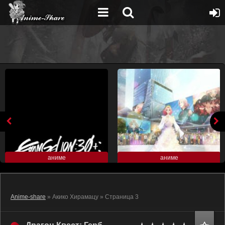
аниме
аниме
Anime-share
» Акико Хирамацу » Страница 3