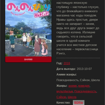
настоящую японскую
глубинку – настолько глухую,
что до ближайшего книжного
магазина час езды поездом.
Нравы здесь простые, двери
никто не запирает – зачем,
ведь все друг друга знают до
седьмого колена. Излишне
говорить, что в сельской
школе в одной комнате
учится все местное детское
население – первоклассница
Рэнгэ,
аниме
Год:
2016
Дата выхода:
2013-10-07
Аниме жанры:
Повседневность, Сэйнэн, Школа
Жанры:
аниме
,
комедия
,
мультфильм
,
Повседневность
,
Сэйнэн
,
Школа
Качество:
BDRip