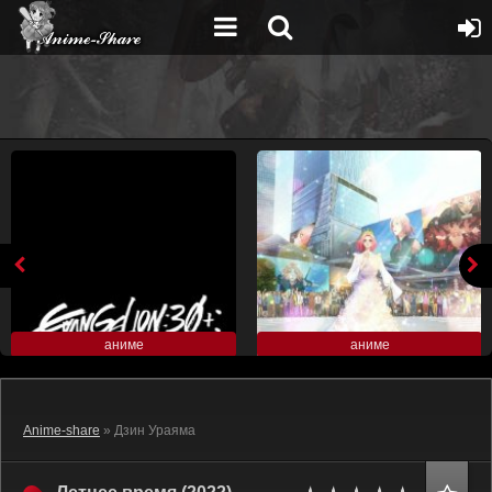
аниме
аниме
Anime-share
» Дзин Ураяма