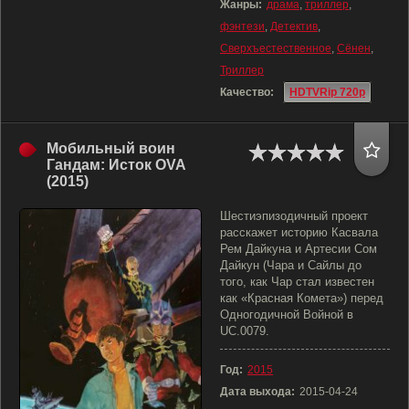
Жанры:
драма
,
триллер
,
фэнтези
,
Детектив
,
Сверхъестественное
,
Сёнен
,
Триллер
Качество:
HDTVRip 720p
Мобильный воин
Гандам: Исток OVA
(2015)
Шестиэпизодичный проект
расскажет историю Касвала
Рем Дайкуна и Артесии Сом
Дайкун (Чара и Сайлы до
того, как Чар стал известен
как «Красная Комета») перед
Одногодичной Войной в
UC.0079.
Год:
2015
Дата выхода:
2015-04-24