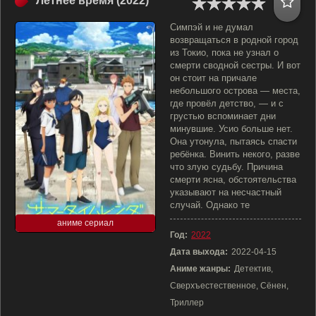
Летнее время (2022)
Симпэй и не думал
возвращаться в родной город
из Токио, пока не узнал о
смерти сводной сестры. И вот
он стоит на причале
небольшого острова — места,
где провёл детство, — и с
грустью вспоминает дни
минувшие. Усио больше нет.
Она утонула, пытаясь спасти
ребёнка. Винить некого, разве
что злую судьбу. Причина
смерти ясна, обстоятельства
указывают на несчастный
случай. Однако те
аниме сериал
Год:
2022
Дата выхода:
2022-04-15
Аниме жанры:
Детектив,
Сверхъестественное, Сёнен,
Триллер