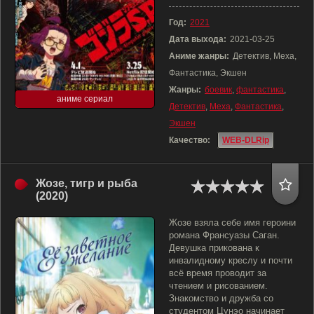
Год:
2021
Дата выхода:
2021-03-25
Аниме жанры:
Детектив, Меха,
Фантастика, Экшен
Жанры:
боевик
,
фантастика
,
аниме сериал
Детектив
,
Меха
,
Фантастика
,
Экшен
Качество:
WEB-DLRip
Жозе, тигр и рыба
(2020)
Жозе взяла себе имя героини
романа Франсуазы Саган.
Девушка прикована к
инвалидному креслу и почти
всё время проводит за
чтением и рисованием.
Знакомство и дружба со
студентом Цунэо начинает