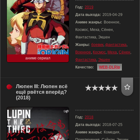
Год:
2019
Дата выхода:
2019-04-29
Аниме жанры:
Военное,
Космос, Меха, Сёнен,
Фантастика, Экшен
Жанры:
боевик
,
фантастика
,
Военное
,
Космос
,
Меха
,
Сёнен
,
аниме сериал
Фантастика
,
Экшен
Качество:
WEB-DLRip
Люпен III: Люпен всё
ещё рвётся вперёд?
(2018)
Год:
2018
Дата выхода:
2018-07-25
Аниме жанры:
Комедия,
Приключения, Сэйнэн, Экшен