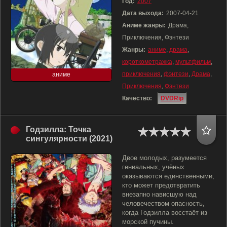
Год:
2007
Дата выхода:
2007-04-21
Аниме жанры:
Драма,
Приключения, Фэнтези
Жанры:
аниме
,
драма
,
короткометражка
,
мультфильм
,
приключения
,
фэнтези
,
Драма
,
аниме
Приключения
,
Фэнтези
Качество:
DVDRip
Годзилла: Точка
сингулярности (2021)
Двое молодых, разумеется
гениальных, учёных
оказываются единственными,
кто может предотвратить
внезапно нависшую над
человечеством опасность,
когда Годзилла восстаёт из
морской пучины.