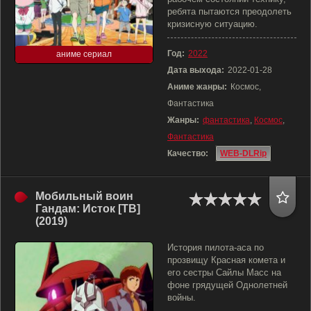
ребята пытаются преодолеть
кризисную ситуацию.
Год:
2022
аниме сериал
Дата выхода:
2022-01-28
Аниме жанры:
Космос,
Фантастика
Жанры:
фантастика
,
Космос
,
Фантастика
Качество:
WEB-DLRip
Мобильный воин
Гандам: Исток [ТВ]
(2019)
История пилота-аса по
прозвищу Красная комета и
его сестры Сайлы Масс на
фоне грядущей Однолетней
войны.