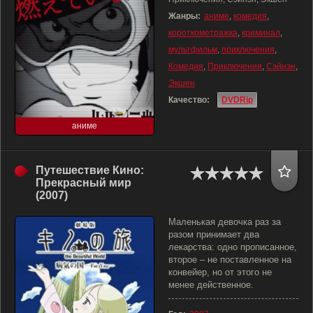
Жанры:
аниме
,
комедия
,
короткометражка
,
криминал
,
мультфильм
,
приключения
,
Комедия
,
Приключения
,
Сэйнэн
,
Экшен
Качество:
DVDRip
аниме
Путешествие Кино:
Прекрасный мир
(2007)
Маленькая девочка раз за
разом принимает два
лекарства: одно прописанное,
второе – не поставленное на
конвейер, но от этого не
менее действенное.