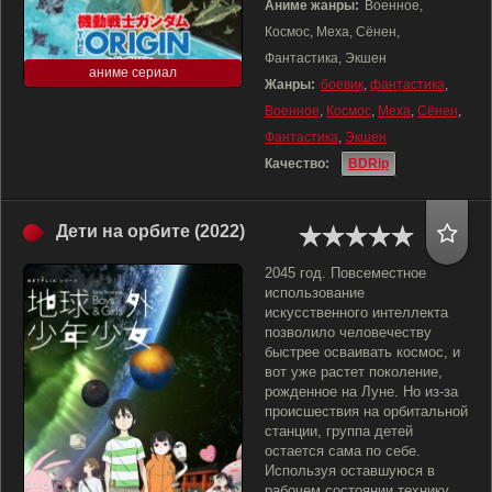
Аниме жанры:
Военное,
Космос, Меха, Сёнен,
Фантастика, Экшен
аниме сериал
Жанры:
боевик
,
фантастика
,
Военное
,
Космос
,
Меха
,
Сёнен
,
Фантастика
,
Экшен
Качество:
BDRip
Дети на орбите (2022)
2045 год. Повсеместное
использование
искусственного интеллекта
позволило человечеству
быстрее осваивать космос, и
вот уже растет поколение,
рожденное на Луне. Но из-за
происшествия на орбитальной
станции, группа детей
остается сама по себе.
Используя оставшуюся в
рабочем состоянии технику,