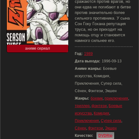
сражаются против врагов, но
они едва не погибают в битве
против значительно более
сильного противника. У сына
Сон Гоку Гохана репутация
труса, но он приходит на
помощь отцу и становится
намного сильнее его.
аниме сериал
Год:
1989
Дата выхода:
1996-09-13
Аниме жанры:
Боевые
искусства, Комедия,
Приключения, Супер сила,
Сёнен, Фэнтези, Экшен
Жанры:
боевик
,
приключения
,
триллер
,
фэнтези
,
Боевые
искусства
,
Комедия
,
Приключения
,
Супер сила
,
Сёнен
,
Фэнтези
,
Экшен
Качество:
DVDRip