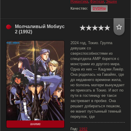
Романтика
,
Фэнтези
,
Экшен
Качество:
DVDRip
Молчаливый Мобиус
2 (1992)
2024 год, Токио. Группа
девушек со
сверхспособностями из
спецотдела АМР борется с
монстрами из другого мира.
Одна из них — Кацуми Ликёр.
Она родилась на Гавайях, где
до недавнего времени жила,
но болезнь матери вынуждает
ее приехать в Токио. И вот по
пути в гостиницу ее такси
застревает в пробке. Она
решает добираться пешком,
ее манит пустынный темный
переулок, где
аниме
Год:
1992