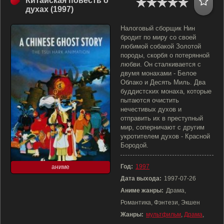
Китайская повесть о
духах (1997)
Налоговый сборщик Нин
бродит по миру со своей
любимой собакой Золотой
породы, скорбя о потерянной
любви. Он сталкивается с
двумя монахами - Белое
Облако и Десять Миль. Два
буддистских монаха, которые
пытаются очистить
нечестивых духов и
отправить их в преступный
мир, соперничают с другим
укротителем духов - Красной
Бородой.
Год:
1997
аниме
Дата выхода:
1997-07-26
Аниме жанры:
Драма,
Романтика, Фэнтези, Экшен
Жанры:
мультфильм
,
Драма
,