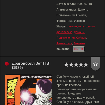
Дата выхода:
1992-07-18
Аниме жанры:
Демоны,
Приключения, Сэйнэн,
Фантастика, Фэнтези
Жанры:
аниме
,
мультфильм
,
фантастика
,
Демоны
,
Приключения
,
Сэйнэн
,
Фантастика
,
Фэнтези
Качество:
BDRip
Драгонболл Зет [ТВ]
(1989)
Сон Гоку живет спокойной
жизнью, но затем появляются
враги из космоса,
планирующие вторжение на
Землю. Будущее
человечества под угрозой.
Сон Гоку со своими друзьями