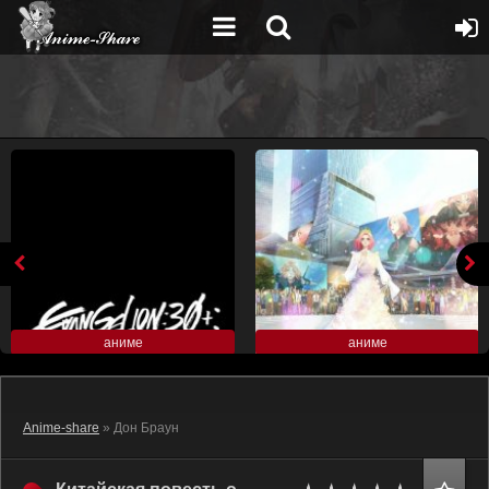
аниме
аниме
Anime-share
» Дон Браун