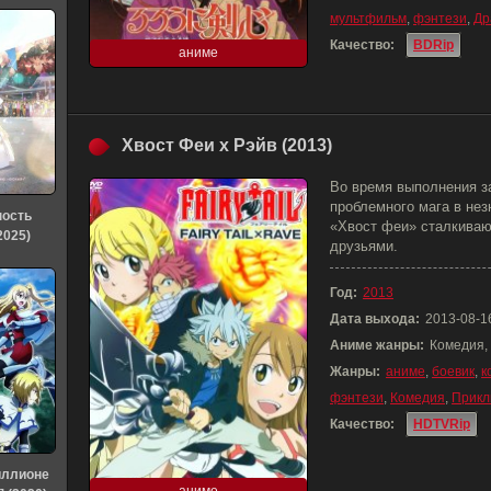
мультфильм
,
фэнтези
,
Др
Качество:
BDRip
аниме
Хвост Феи x Рэйв (2013)
Во время выполнения з
проблемного мага в не
ность
«Хвост феи» сталкиваю
2025)
друзьями.
Год:
2013
Дата выхода:
2013-08-1
Аниме жанры:
Комедия,
Жанры:
аниме
,
боевик
,
к
фэнтези
,
Комедия
,
Прикл
Качество:
HDTVRip
иллионе