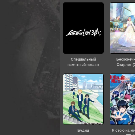
0
1
2
3
4
5
Специальный
Бесконеч
памятный показ к
Скарлет (
тридцатилетию
«Евангелиона» (2026)
Будни
Я стою на м