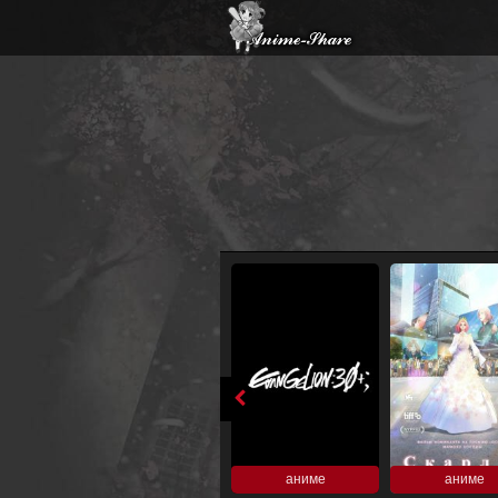
аниме
аниме