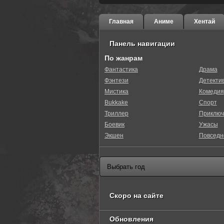
Главная
Аниме
Хентай
Панель навигации
По жанрам
Фантастика
Драма
Фэнтези
Детекти
0
1
2
3
4
5
Мистика
Комедия
Bukkake
Спорт
Триллер
Приключ
Боевик
Ужасы
Экшен
Повседн
Скоро на сайте
Обновления