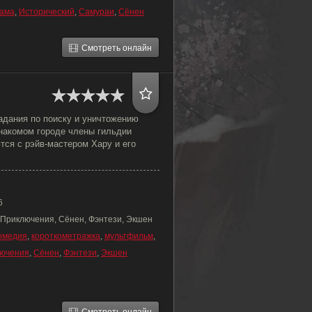
ама
,
Исторический
,
Самураи
,
Сёнен
Смотреть онлайн
адания по поиску и уничтожению
знакомом городе члены гильдии
тся с рэйв-мастером Хару и его
6
 Приключения, Сёнен, Фэнтези, Экшен
омедия
,
короткометражка
,
мультфильм
,
ючения
,
Сёнен
,
Фэнтези
,
Экшен