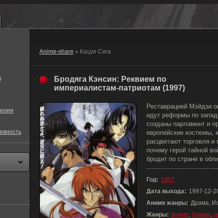
Anime-share
» Кацуя Сига
в
Бродяга Кэнсин: Реквием по
империалистам-патриотам (1997)
Реставрацией Мэйдзи о
ения
идут реформы по западн
созданы парламент и п
евность
европейские костюмы, 
расцветают торговля и 
почему герой тайной в
бродит по стране в обл
Год:
1997
Дата выхода:
1997-12-2
Аниме жанры:
Драма, И
Жанры:
аниме
,
боевик
,
д