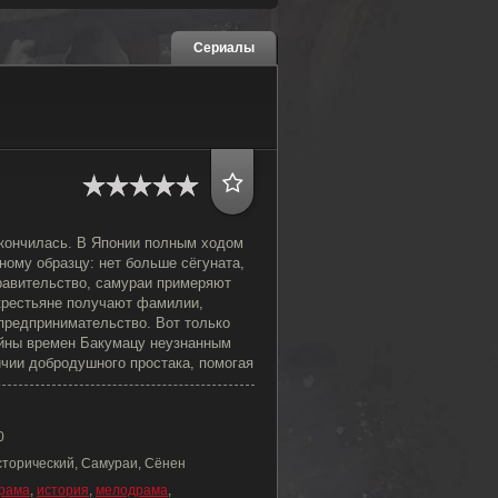
Сериалы
кончилась. В Японии полным ходом
ому образцу: нет больше сёгуната,
равительство, самураи примеряют
крестьяне получают фамилии,
предпринимательство. Вот только
ойны времен Бакумацу неузнанным
ичии добродушного простака, помогая
0
сторический, Самураи, Сёнен
рама
,
история
,
мелодрама
,