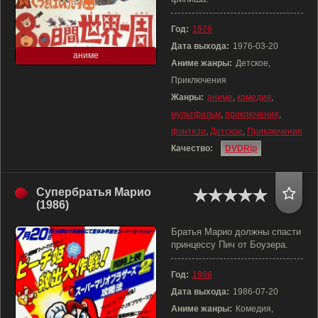
Год:
1976
Дата выхода:
1976-03-20
аниме
Аниме жанры:
Детское,
Приключения
Жанры:
аниме
,
комедия
,
мультфильм
,
приключения
,
фэнтези
,
Детское
,
Приключения
Качество:
DVDRip
Супербратья Марио
(1986)
Братья Марио должны спасти
принцессу Пич от Боузера.
Год:
1986
Дата выхода:
1986-07-20
Аниме жанры:
Комедия,