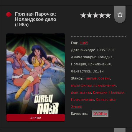
Грязная Парочка:
Ноландское дело
(1985)
Год:
1985
Дата выхода:
1985-12-20
Аниме жанры:
Комедия,
Полиция, Приключения,
Фантастика, Экшен
Жанры:
аниме
,
боевик
,
мультфильм
,
приключения
,
фантастика
,
Комедия
,
Полиция
,
Приключения
,
Фантастика
,
Экшен
Качество:
DVDRip
аниме