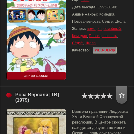
Год:
1995
Дата выхода:
1995-01-08
Аниме жанры:
Комедия,
Повседневность, Сёдзё, Школа
Жанры:
комедия
,
семейный
,
Комедия
,
Повседневность
,
Сёдзё
,
Школа
Качество:
WEB-DLRip
аниме сериал
Роза Версаля [ТВ]
(1979)
Времена правления Людовика
XVI и Великой Французской
революции. В центре сюжета
находится девушка по имени
Оскар — дочь аристократа,