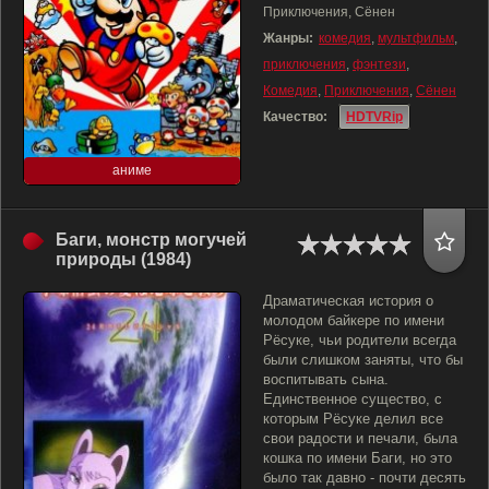
Приключения, Сёнен
Жанры:
комедия
,
мультфильм
,
приключения
,
фэнтези
,
Комедия
,
Приключения
,
Сёнен
Качество:
HDTVRip
аниме
Баги, монстр могучей
природы (1984)
Драматическая история о
молодом байкере по имени
Рёсуке, чьи родители всегда
были слишком заняты, что бы
воспитывать сына.
Единственное существо, с
которым Рёсуке делил все
свои радости и печали, была
кошка по имени Баги, но это
было так давно - почти десять