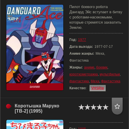
Пилот боевого робота
Дангард Эйс вступает в битву
с роботами-насекомыми,
которые стремятся захватить
Землю.
Год:
1977
Дата выхода:
1977-07-17
Аниме жанры:
Меха,
Фантастика
Жанры:
аниме
,
боевик
,
короткометражка
,
мультфильм
,
фантастика
,
Меха
,
Фантастика
аниме
Качество:
VHSRip
Коротышка Маруко
[ТВ-2] (1995)