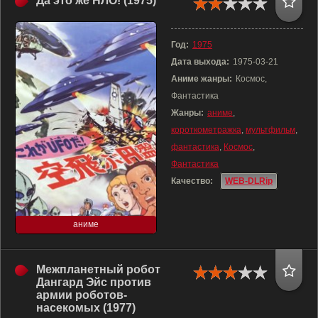
Да это же НЛО! (1975)
Год:
1975
Дата выхода:
1975-03-21
Аниме жанры:
Космос,
Фантастика
Жанры:
аниме
,
короткометражка
,
мультфильм
,
фантастика
,
Космос
,
Фантастика
Качество:
WEB-DLRip
аниме
Межпланетный робот
Дангард Эйс против
армии роботов-
насекомых (1977)