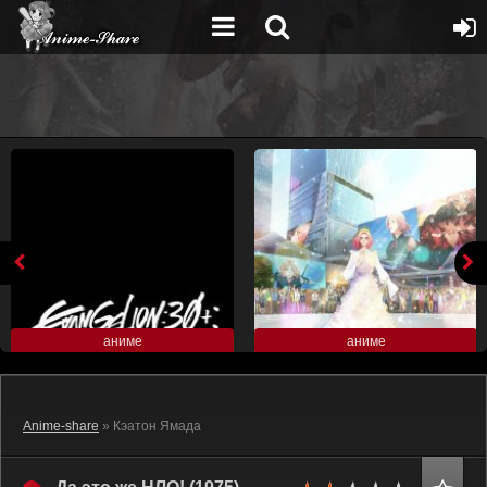
аниме
аниме
Anime-share
» Кэатон Ямада