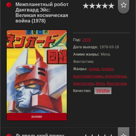
Межпланетный робот
Дангвард Эйс:
Великая космическая
война (1978)
Год:
1978
Дата выхода:
1978-03-18
Аниме жанры:
Меха,
Фантастика
Жанры:
аниме
,
боевик
,
короткометражка
,
мультфильм
,
фантастика
,
Меха
,
Фантастика
Качество:
VHSRip
аниме
Дьявольский принц