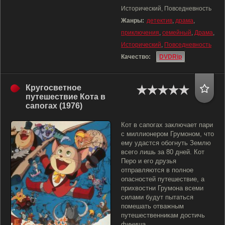
Исторический, Повседневность
Жанры:
детектив
,
драма
,
приключения
,
семейный
,
Драма
,
Исторический
,
Повседневность
Качество:
DVDRip
Кругосветное
путешествие Кота в
сапогах (1976)
Кот в сапогах заключает пари
с миллионером Грумоном, что
ему удастся обогнуть Землю
всего лишь за 80 дней. Кот
Перо и его друзья
отправляются в полное
опасностей путешествие, а
прихвостни Грумона всеми
силами будут пытаться
помешать отважным
путешественникам достичь
финиша.