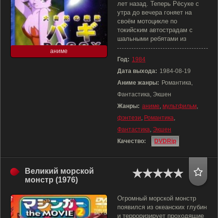
лет назад. Теперь Рёсуке с
утра до вечера гоняет на
своём мотоцикле по
токийским автострадам с
шальными ребятами из
аниме
Год:
1984
Дата выхода:
1984-08-19
Аниме жанры:
Романтика,
Фантастика, Экшен
Жанры:
аниме
,
мультфильм
,
фэнтези
,
Романтика
,
Фантастика
,
Экшен
Качество:
DVDRip
Великий морской
монстр (1976)
Огромный морской монстр
появился из океанских глубин
и терроризирует проходящие