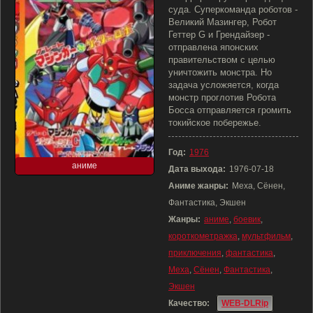
суда. Суперкоманда роботов -
Великий Мазингер, Робот
Геттер G и Грендайзер -
отправлена японских
правительством с целью
уничтожить монстра. Но
задача усложяется, когда
монстр проглотив Робота
Босса отправляется громить
токийское побережье.
Год:
1976
аниме
Дата выхода:
1976-07-18
Аниме жанры:
Меха, Сёнен,
Фантастика, Экшен
Жанры:
аниме
,
боевик
,
короткометражка
,
мультфильм
,
приключения
,
фантастика
,
Меха
,
Сёнен
,
Фантастика
,
Экшен
Качество:
WEB-DLRip