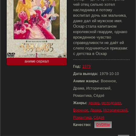
чей отец сильно хотел
наследника и потому
воспитал дочь как мальчика,
даже дал ей мужское имя.
Оскар стала капитаном
королевской гвардии, однако
врожденное чувство
справедливости не даёт ей
слепо подчиняться приказам:
с детства в Оскар
аниме сериал
Год:
1979
Дата выхода:
1979-10-10
Аниме жанры:
Военное,
Драма, Исторический,
Романтика, Сёдзё
Жанры:
драма
,
мелодрама
,
Военное
,
Драма
,
Исторический
,
Романтика
,
Сёдзё
Качество:
DVDRip