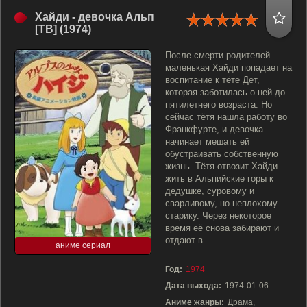
Хайди - девочка Альп
[ТВ] (1974)
После смерти родителей
маленькая Хайди попадает на
воспитание к тёте Дет,
которая заботилась о ней до
пятилетнего возраста. Но
сейчас тётя нашла работу во
Франкфурте, и девочка
начинает мешать ей
обустраивать собственную
жизнь. Тётя отвозит Хайди
жить в Альпийские горы к
дедушке, суровому и
сварливому, но неплохому
старику. Через некоторое
время её снова забирают и
отдают в
аниме сериал
Год:
1974
Дата выхода:
1974-01-06
Аниме жанры:
Драма,