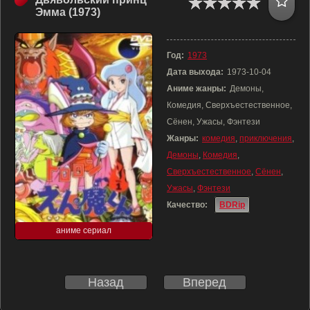
Эмма (1973)
Год:
1973
Дата выхода:
1973-10-04
Аниме жанры:
Демоны,
Комедия, Сверхъестественное,
Сёнен, Ужасы, Фэнтези
Жанры:
комедия
,
приключения
,
Демоны
,
Комедия
,
Сверхъестественное
,
Сёнен
,
Ужасы
,
Фэнтези
Качество:
BDRip
аниме сериал
Назад
Вперед