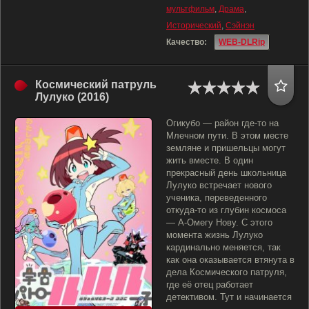
мультфильм
,
Драма
,
Исторический
,
Сэйнэн
Качество:
WEB-DLRip
Космический патруль
Лулуко (2016)
Огикубо — район где-то на
Млечном пути. В этом месте
земляне и пришельцы могут
жить вместе. В один
прекрасный день школьница
Лулуко встречает нового
ученика, переведенного
откуда-то из глубин космоса
— А-Омегу Нову. С этого
момента жизнь Лулуко
кардинально меняется, так
как она оказывается втянута в
дела Космического патруля,
где её отец работает
детективом. Тут и начинается