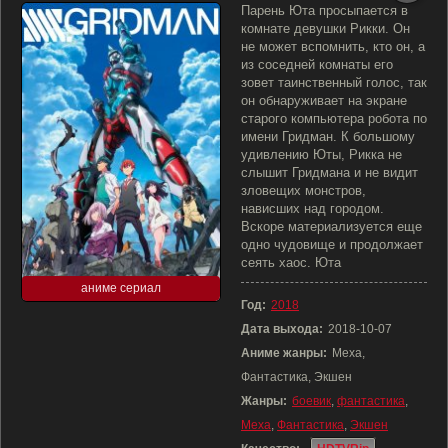
Парень Юта просыпается в
комнате девушки Рикки. Он
не может вспомнить, кто он, а
из соседней комнаты его
зовет таинственный голос, так
он обнаруживает на экране
старого компьютера робота по
имени Гридман. К большому
удивлению Юты, Рикка не
слышит Гридмана и не видит
зловещих монстров,
нависших над городом.
Вскоре материализуется еще
одно чудовище и продолжает
сеять хаос. Юта
аниме сериал
Год:
2018
Дата выхода:
2018-10-07
Аниме жанры:
Меха,
Фантастика, Экшен
Жанры:
боевик
,
фантастика
,
Меха
,
Фантастика
,
Экшен