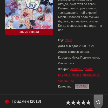
оттуда, охотятся за тобой.
Именно это и произошло с
тринадцатилетней сиротой
Марин которая вела пускай
бедную, но весёлую жизнь.
Когда мономакиа нападает на
неё —
аниме сериал
Год:
2000
Дата выхода:
2000-07-21
Аниме жанры:
Драма,
Комедия, Меха, Приключения,
Фантастика
Жанры:
фэнтези
,
Драма
,
Комедия
,
Меха
,
Приключения
,
Фантастика
Качество:
DVDRip
Гридмен (2018)