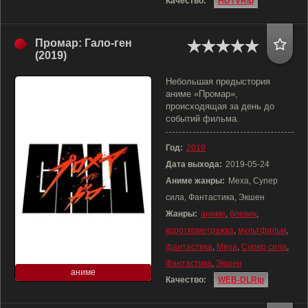
Качество:
HDTVRip
Промар: Гало-ген
(2019)
Небольшая предыстория
аниме «Промар»,
происходящая за день до
событий фильма.
Год:
2019
Дата выхода:
2019-05-24
Аниме жанры:
Меха, Супер
сила, Фантастика, Экшен
Жанры:
аниме
,
боевик
,
короткометражка
,
мультфильм
,
фантастика
,
Меха
,
Супер сила
,
Фантастика
,
Экшен
аниме
Качество:
WEB-DLRip