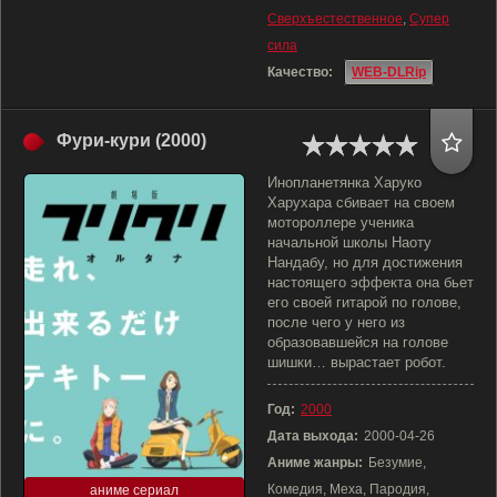
Сверхъестественное
,
Супер
сила
Качество:
WEB-DLRip
Фури-кури (2000)
Инопланетянка Харуко
Харухара сбивает на своем
мотороллере ученика
начальной школы Наоту
Нандабу, но для достижения
настоящего эффекта она бьет
его своей гитарой по голове,
после чего у него из
образовавшейся на голове
шишки… вырастает робот.
Год:
2000
Дата выхода:
2000-04-26
Аниме жанры:
Безумие,
Комедия, Меха, Пародия,
аниме сериал