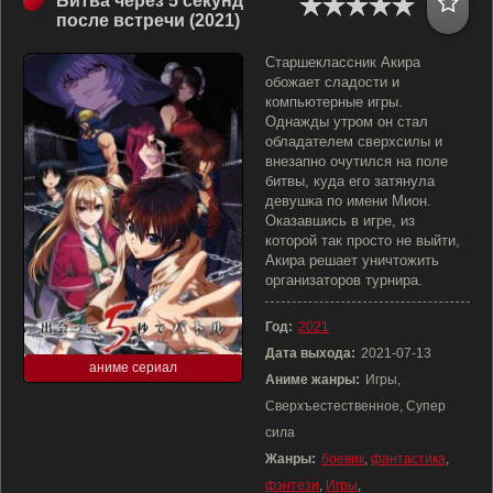
Битва через 5 секунд
после встречи (2021)
Старшеклассник Акира
обожает сладости и
компьютерные игры.
Однажды утром он стал
обладателем сверхсилы и
внезапно очутился на поле
битвы, куда его затянула
девушка по имени Мион.
Оказавшись в игре, из
которой так просто не выйти,
Акира решает уничтожить
организаторов турнира.
Год:
2021
Дата выхода:
2021-07-13
аниме сериал
Аниме жанры:
Игры,
Сверхъестественное, Супер
сила
Жанры:
боевик
,
фантастика
,
фэнтези
,
Игры
,