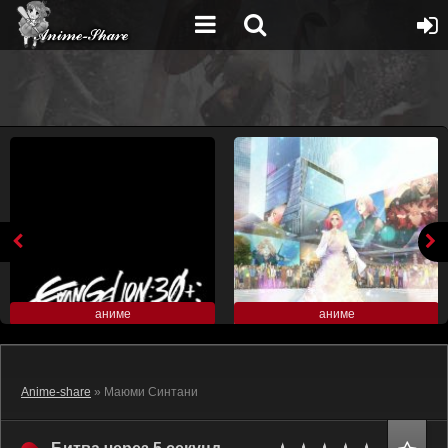
аниме
аниме
Anime-share
» Маюми Синтани