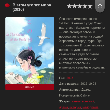
В этом уголке мира
(2016)
Японская империя, конец
1930-х. В жизни Судзу Урано
наступают большие перемены
— она выходит замуж и
переезжает к мужу из родной
Хиросимы в город Куре. Где-
то громыхает Вторая мировая
война, но для нового
семейства Судзу большее
значение имеют простые
бытовые проблемы и
маленькие семейные радости.
Год:
2016
Дата выхода:
2016-10-28
аниме
Аниме жанры:
Драма,
Исторический, Сэйнэн
Жанры:
аниме
,
военный
,
драма
,
история
,
мелодрама
,