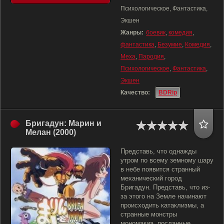
Психологическое, Фантастика,
Экшен
Жанры:
боевик
,
комедия
,
фантастика
,
Безумие
,
Комедия
,
Меха
,
Пародия
,
Психологическое
,
Фантастика
,
Экшен
Качество:
BDRip
Бригадун: Марин и
Мелан (2000)
Представь, что однажды
утром по всему земному шару
в небе появится странный
механический город
Бригадун. Представь, что из-
за этого на Земле начинают
происходить катаклизмы, а
странные монстры
мономакиа, посланные