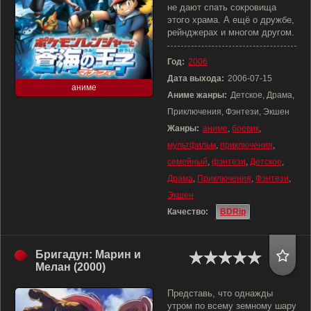
не дают спать сокровища
этого храма. А ещё о дружбе,
рейнджерах и многом другом.
Год:
2006
Дата выхода:
2006-07-15
аниме
Аниме жанры:
Детское, Драма,
Приключения, Фэнтези, Экшен
Жанры:
аниме
,
боевик
,
мультфильм
,
приключения
,
семейный
,
фэнтези
,
Детское
,
Драма
,
Приключения
,
Фэнтези
,
Экшен
Качество:
BDRip
Бригадун: Марин и
Мелан (2000)
Представь, что однажды
утром по всему земному шару