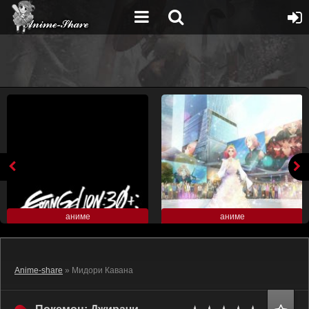
аниме
аниме
Anime-share
» Мидори Кавана