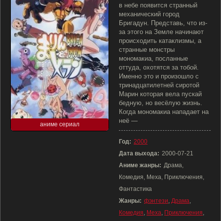
в небе появится странный
механический город
Бригадун. Представь, что из-
за этого на Земле начинают
происходить катаклизмы, а
странные монстры
мономакиа, посланные
оттуда, охотятся за тобой.
Именно это и произошло с
тринадцатилетней сиротой
Марин которая вела пускай
бедную, но весёлую жизнь.
Когда мономакиа нападает на
неё —
аниме сериал
Год:
2000
Дата выхода:
2000-07-21
Аниме жанры:
Драма,
Комедия, Меха, Приключения,
Фантастика
Жанры:
фэнтези
,
Драма
,
Комедия
,
Меха
,
Приключения
,