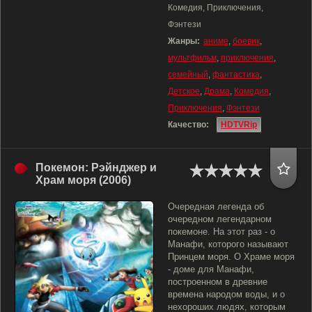
Комедия, Приключения,
Фэнтези
Жанры:
аниме
,
боевик
,
мультфильм
,
приключения
,
семейный
,
фантастика
,
Детское
,
Драма
,
Комедия
,
Приключения
,
Фэнтези
Качество:
HDTVRip
Покемон: Рэйнджер и
Храм моря (2006)
Очередная легенда об
очередном легендарном
покемоне. На этот раз - о
Манафи, которого называют
Принцем моря. О Храме моря
- доме для Манафи,
построенном в древние
времена народом воды, и о
нехороших людях, которым