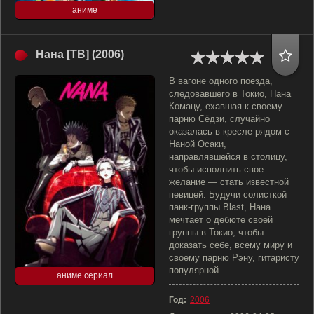
аниме
Нана [ТВ] (2006)
В вагоне одного поезда,
следовавшего в Токио, Нана
Комацу, ехавшая к своему
парню Сёдзи, случайно
оказалась в кресле рядом с
Наной Осаки,
направлявшейся в столицу,
чтобы исполнить свое
желание — стать известной
певицей. Будучи солисткой
панк-группы Blast, Нана
мечтает о дебюте своей
группы в Токио, чтобы
доказать себе, всему миру и
своему парню Рэну, гитаристу
популярной
аниме сериал
Год:
2006