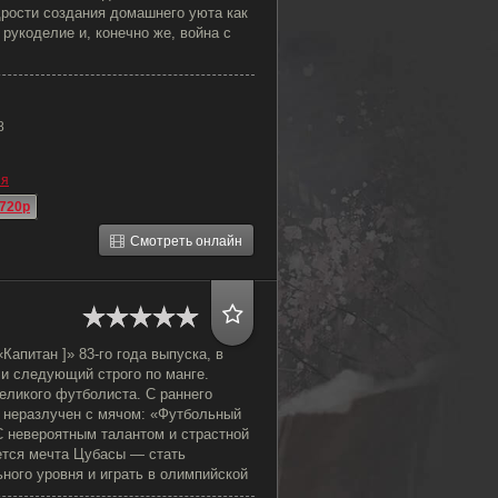
дрости создания домашнего уюта как
, рукоделие и, конечно же, война с
8
ия
720p
Смотреть онлайн
Капитан ]» 83-го года выпуска, в
 и следующий строго по манге.
еликого футболиста. С раннего
 неразлучен с мячом: «Футбольный
С невероятным талантом и страстной
ется мечта Цубасы — стать
ного уровня и играть в олимпийской