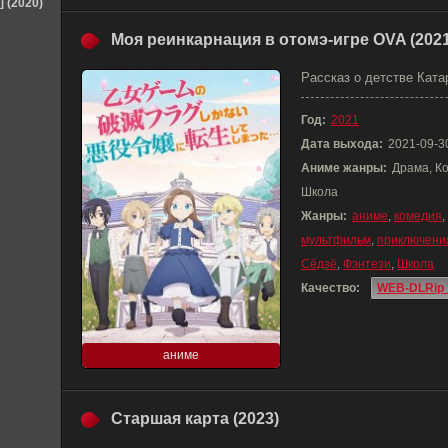
] (2020)
Моя реинкарнация в отомэ-игре OVA (2021
Рассказ о детстве Ката
Год:
2021
Дата выхода:
2021-09-3
Аниме жанры:
Драма, Ко
Школа
Жанры:
аниме
,
комедия
,
мультфильм
,
приключени
Сёдзё
,
Фэнтези
,
Школа
Качество:
WEB-DLRip 
аниме
Старшая карта (2023)