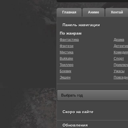
Главная
Аниме
Хентай
Панель навигации
По жанрам
Фантастика
Драма
Фэнтези
Детекти
0
1
2
3
4
5
Мистика
Комедия
Bukkake
Спорт
Триллер
Приключ
Боевик
Ужасы
Экшен
Повседн
Скоро на сайте
Обновления