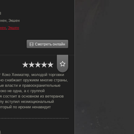
3
ёнен, Экшен
нен
,
Экшен
Смотреть онлайн
г Коко Хекматяр, молодой торговки
но снабжает оружием многие страны,
ные власти и правоохранительные
око не одна, а с группой
я состоит в основном из ветеранов
ппу вступил неэмоциональный
оторый по иронии ненавидит
1