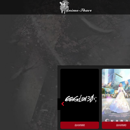
аниме
аниме