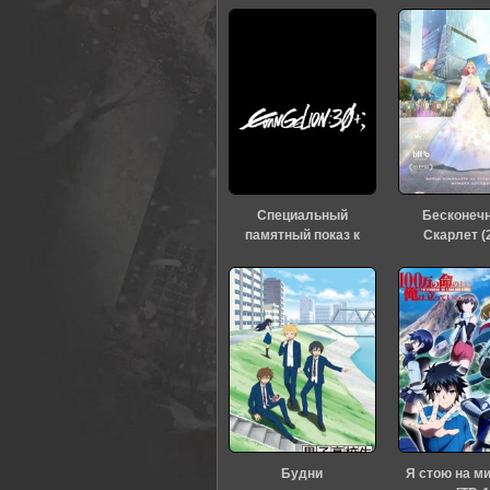
0
1
2
3
4
5
Специальный
Бесконеч
памятный показ к
Скарлет (
тридцатилетию
«Евангелиона» (2026)
Будни
Я стою на м