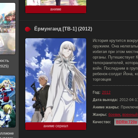
аниме
Ёрмунганд [ТВ-1] (2012)
История крутится вокру
оружием. Она нелегаль
избегая при этом мест
органы. Путешествует К
ность
телохранителей, котора
2025)
войн. Последним в гру
ребенок-солдат Йона, к
торговцев
Год:
2012
Дата выхода:
2012-04-1
Аниме жанры:
Приключе
Жанры:
боевик
,
военный
Качество:
BDRip 720p
аниме сериал
иллионе