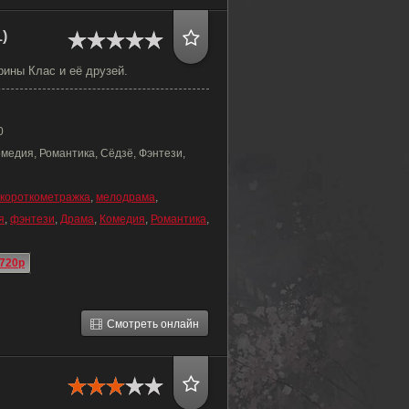
)
рины Клас и её друзей.
0
медия, Романтика, Сёдзё, Фэнтези,
короткометражка
,
мелодрама
,
я
,
фэнтези
,
Драма
,
Комедия
,
Романтика
,
720p
Смотреть онлайн