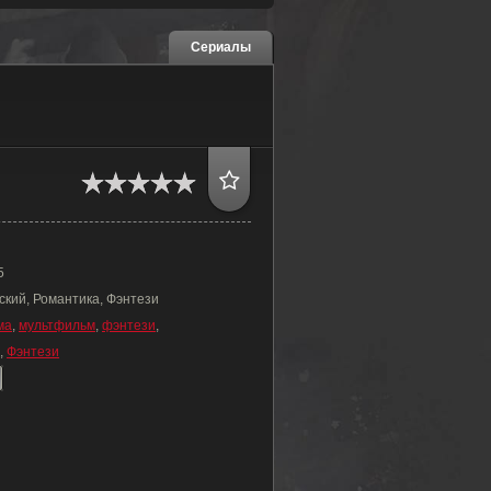
Сериалы
5
ский, Романтика, Фэнтези
ма
,
мультфильм
,
фэнтези
,
,
Фэнтези