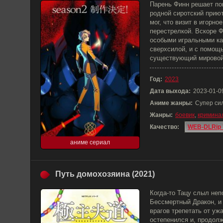
Парень Финн решает поп
родной сиротский приют
мог, что визит в игорно
перестрелкой. Вскоре Ф
особыми игральными ка
сверхсилой, и с помощ
существующий мировой
Год:
2023
Дата выхода:
2023-01-0
Аниме жанры:
Супер си
Жанры:
боевик
,
кримина
Качество:
WEB-DLRip 
аниме сериал
Путь домохозяина (2021)
Когда-то Тацу слыл не
Бессмертный Дракон, и 
врагов трепетать от уж
остепенился и, продолж