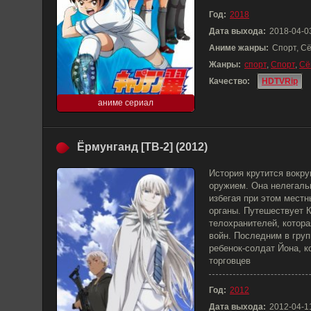
Год:
2018
Дата выхода:
2018-04-0
Аниме жанры:
Спорт, С
Жанры:
спорт
,
Спорт
,
Сё
Качество:
HDTVRip
аниме сериал
Ёрмунганд [ТВ-2] (2012)
История крутится вокру
оружием. Она нелегаль
избегая при этом мест
органы. Путешествует К
телохранителей, котора
войн. Последним в гру
ребенок-солдат Йона, к
торговцев
Год:
2012
Дата выхода:
2012-04-1