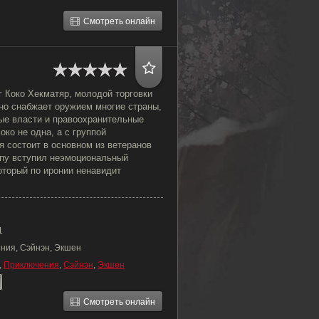
Смотреть онлайн
г Коко Хекматяр, молодой торговки
но снабжает оружием многие страны,
ные власти и правоохранительные
око не одна, а с группой
я состоит в основном из ветеранов
ппу вступил неэмоциональный
оторый по иронии ненавидит
1
ния, Сэйнэн, Экшен
,
Приключения
,
Сэйнэн
,
Экшен
Смотреть онлайн