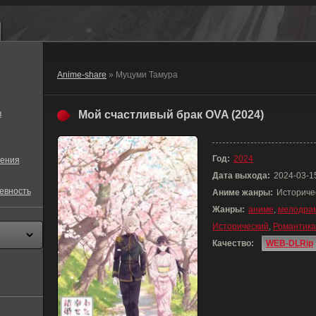
Anime-share
» Муцуми Тамура
в
Мой счастливый брак OVA (2024)
Год:
2024
ения
Дата выхода:
2024-03-1
евность
Аниме жанры:
Историче
Жанры:
аниме
,
мелодра
Исторический
,
Романтика
Качество:
WEB-DLRip