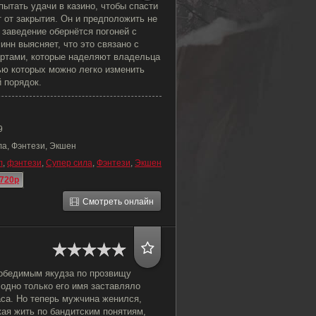
ытать удачи в казино, чтобы спасти
 от закрытия. Он и предположить не
е заведение обернётся погоней с
инн выясняет, что это связано с
ртами, которые наделяют владельца
ью которых можно легко изменить
 порядок.
9
ла, Фэнтези, Экшен
л
,
фэнтези
,
Супер сила
,
Фэнтези
,
Экшен
720p
Смотреть онлайн
победимым якудза по прозвищу
одно только его имя заставляло
аса. Но теперь мужчина женился,
ая жить по бандитским понятиям,