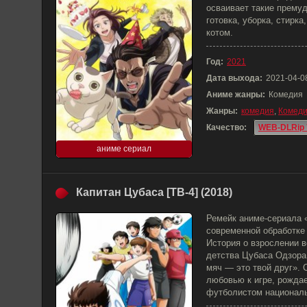
осваивает такие прему
готовка, уборка, стирка
котом.
Год:
2021
Дата выхода:
2021-04-0
Аниме жанры:
Комедия
Жанры:
комедия
,
Комед
Качество:
WEB-DLRip 
аниме сериал
Капитан Цубаса [ТВ-4] (2018)
Ремейк аниме-сериала «
современной обработке
История о взрослении в
детства Цубаса Одзора
мяч — это твой друг». 
любовью к игре, рожда
футболистом националь