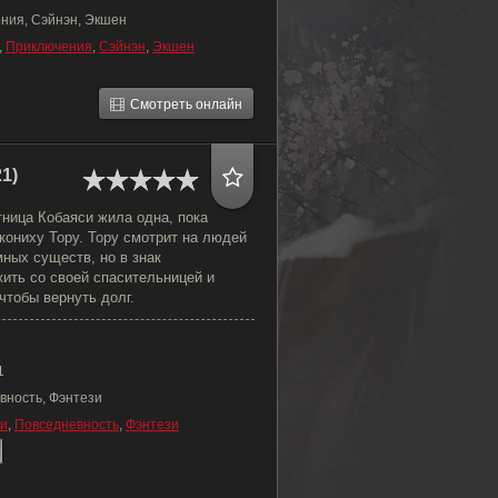
ния, Сэйнэн, Экшен
,
Приключения
,
Сэйнэн
,
Экшен
Смотреть онлайн
1)
ница Кобаяси жила одна, пока
кониху Тору. Тору смотрит на людей
мных существ, но в знак
ить со своей спасительницей и
чтобы вернуть долг.
1
вность, Фэнтези
и
,
Повседневность
,
Фэнтези