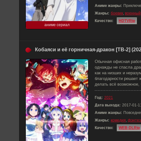
Аниме жанры:
Приключе
Жанры:
боевик
,
военный
Качество:
HDTVRip
аниме сериал
Кобаяси и её горничная-дракон [ТВ-2] (202
Обычная офисная работ
однажды не спасла дра
как на низших и неразу
благодарности решает ж
делать всё возможное, 
Год:
2021
Дата выхода:
2017-01-1
Аниме жанры:
Повседне
Жанры:
комедия
,
фэнтез
Качество:
WEB-DLRip