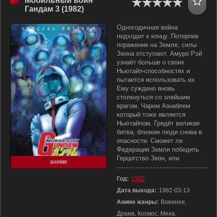
Мобильный воин
Гандам 3 (1982)
Одногодичная война
подходит к концу. Потерпев
поражение на Земле, силы
Зеона отступают. Амуро Рэй
узнаёт больше о своих
Ньютайп-способностях и
пытается использовать их.
Ему суждено вновь
столкнуться со злейшим
врагом, Чаром Азнаблем
который тоже является
Ньютайпом. Грядёт великая
битва, близкие люди снова в
опасности. Сможет ли
Федерация Земли победить
Герцогство Зеон, или
аниме
Год:
1982
Дата выхода:
1982-03-13
Аниме жанры:
Военное,
Драма, Космос, Меха,