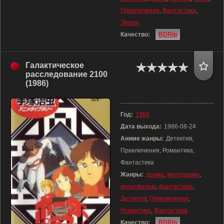
Приключения
,
Фантастика
,
Экшен
Качество:
BDRip
Галактическое
расследование 2100
(1986)
Год:
1986
Дата выхода:
1986-08-24
Аниме жанры:
Детектив,
Приключения, Романтика,
Фантастика
Жанры:
драма
,
мелодрама
,
мультфильм
,
фантастика
,
Детектив
,
Приключения
,
Романтика
,
Фантастика
Качество:
BDRip