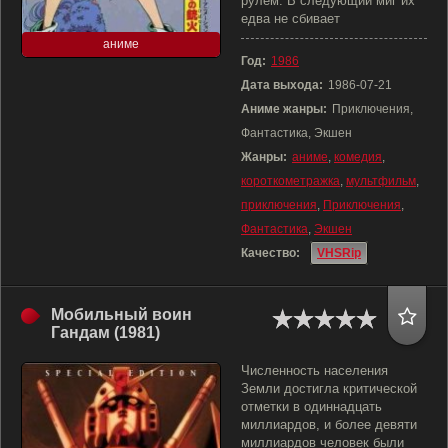
рулём. В следующий миг их
едва не сбивает
аниме
Год:
1986
Дата выхода:
1986-07-21
Аниме жанры:
Приключения,
Фантастика, Экшен
Жанры:
аниме
,
комедия
,
короткометражка
,
мультфильм
,
приключения
,
Приключения
,
Фантастика
,
Экшен
Качество:
VHSRip
Мобильный воин
Гандам (1981)
Численность населения
Земли достигла критической
отметки в одиннадцать
миллиардов, и более девяти
миллиардов человек были