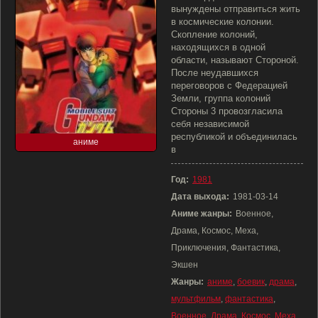
вынуждены отправиться жить
в космические колонии.
Скопление колоний,
находящихся в одной
области, называют Стороной.
После неудавшихся
переговоров с Федерацией
Земли, группа колоний
Стороны 3 провозгласила
себя независимой
республикой и объединилась
аниме
в
Год:
1981
Дата выхода:
1981-03-14
Аниме жанры:
Военное,
Драма, Космос, Меха,
Приключения, Фантастика,
Экшен
Жанры:
аниме
,
боевик
,
драма
,
мультфильм
,
фантастика
,
Военное
,
Драма
,
Космос
,
Меха
,