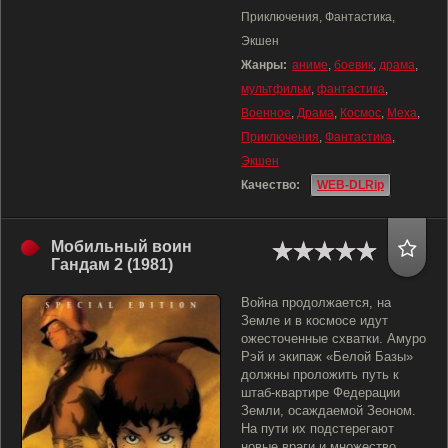
Приключения, Фантастика,
Экшен
Жанры:
аниме
,
боевик
,
драма
,
мультфильм
,
фантастика
,
Военное
,
Драма
,
Космос
,
Меха
,
Приключения
,
Фантастика
,
Экшен
Качество:
WEB-DLRip
Мобильный воин
Гандам 2 (1981)
Война продолжается, на
Земле и в космосе идут
ожесточенные схватки. Амуро
Рэй и экипаж «Белой Базы»
должны проложить путь к
штаб-квартире Федерации
Земли, осаждаемой Зеоном.
На пути их подстерегают
новые враги и множество