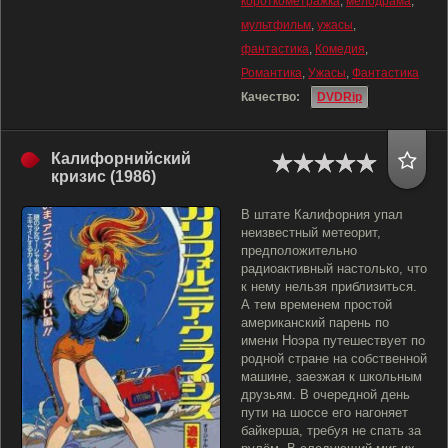
короткометражка
,
мелодрама
,
мультфильм
,
ужасы
,
фантастика
,
Комедия
,
Романтика
,
Ужасы
,
Фантастика
Качество:
DVDRip
Калифорнийский
кризис (1986)
В штате Калифорния упал
неизвестный метеорит,
предположительно
радиоактивный настолько, что
к нему нельзя приблизиться.
А тем временем простой
американский парень по
имени Ноэра путешествует по
родной стране на собственной
машине, заезжая к школьным
друзьям. В очередной день
пути на шоссе его нагоняет
байкерша, требуя не спать за