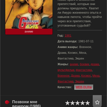
препятствий, которые они
должны преодолеть. Хватит
ли Амуро жизненного опыта и
навыков пилота, чтобы пройти
через все препятствия,
уготованные судьбой?
аниме
Год:
1981
Дата выхода:
1981-07-11
Аниме жанры:
Военное,
Драма, Космос, Меха,
Фантастика, Экшен
Жанры:
аниме
,
боевик
,
драма
,
мультфильм
,
фантастика
,
Военное
,
Драма
,
Космос
,
Меха
,
Фантастика
,
Экшен
Качество:
WEB-DLRip
Позвони мне
вечером (1986)