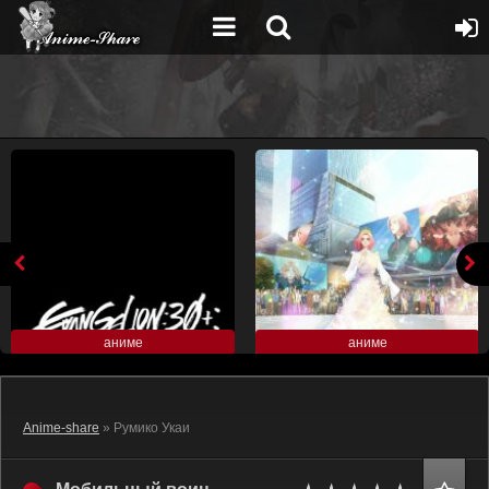
аниме
аниме
Anime-share
» Румико Укаи