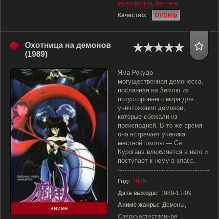
мультфильм
,
Фэнтези
Качество:
DVDRip
Охотница на демонов
(1989)
Яма Рокудо —
могущественная демонесса,
посланная на Землю из
потустороннего мира для
уничтожения демонов,
которые сбежали из
преисподней. В то же время
она встречает ученика
местной школы — Сё
Куроганэ влюбляется в него и
поступает к нему в класс.
Год:
1989
Дата выхода:
1989-11-09
Аниме жанры:
Демоны,
аниме
Сверхъестественное