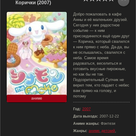
Корички (2007)
Добро пожаловать в кафе
Анны и её маленьких друзей.
Сегодня у них радостное
событие — к ним
присоединился ещё один друг
— Коричка, который свалился
к ним прямо с неба. Да-да, вы
не ослышались, свалился с
неба. Самое время
радоваться, веселиться и
готовить вкусные пирожные,
но как бы не так.
Подозрительный Супчик не
верил тем, кто падает с небес
вам прямо на голову, и
потому
аниме
Год:
2007
Дата выхода:
2007-12-22
Аниме жанры:
Фэнтези
Жанры:
аниме
,
детский
,