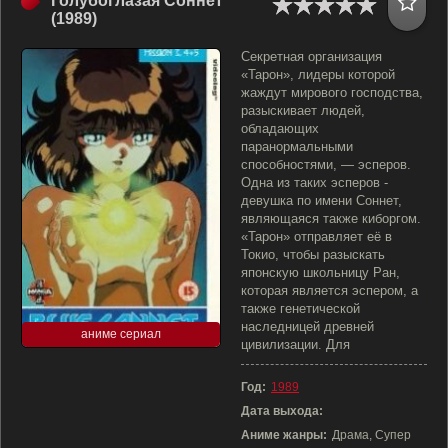
Голубоглазая Соннет
(1989)
Секретная организация
«Тарон», лидеры которой
жаждут мирового господства,
разыскивает людей,
обладающих
паранормальными
способностями, — эсперов.
Одна из таких эсперов -
девушка по имени Соннет,
являющаяся также киборгом.
«Тарон» отправляет её в
Токио, чтобы разыскать
японскую школьницу Ран,
которая является эспером, а
также генетической
наследницей древней
аниме сериал
цивилизации. Для
Год:
1989
Дата выхода:
Аниме жанры:
Драма, Супер