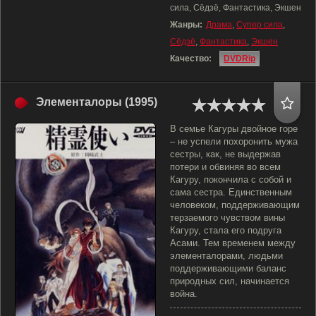
сила, Сёдзё, Фантастика, Экшен
Жанры:
Драма
,
Супер сила
,
Сёдзё
,
Фантастика
,
Экшен
Качество:
DVDRip
Элементалоры (1995)
В семье Кагуры двойное горе
– не успели похоронить мужа
сестры, как, не выдержав
потери и обвиняя во всем
Кагуру, покончила с собой и
сама сестра. Единственным
человеком, поддерживающим
терзаемого чувством вины
Кагуру, стала его подруга
Асами. Тем временем между
элементалорами, людьми
поддерживающими баланс
природных сил, начинается
война.