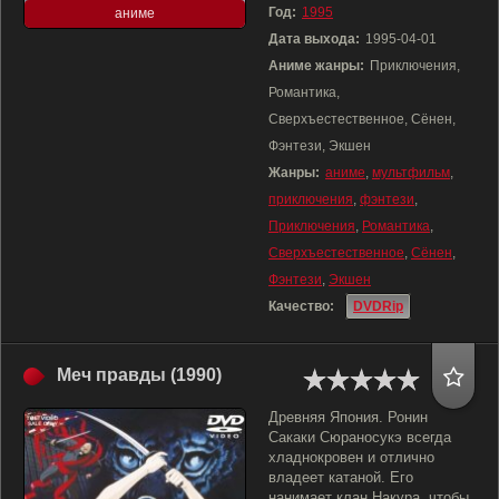
Год:
1995
аниме
Дата выхода:
1995-04-01
Аниме жанры:
Приключения,
Романтика,
Сверхъестественное, Сёнен,
Фэнтези, Экшен
Жанры:
аниме
,
мультфильм
,
приключения
,
фэнтези
,
Приключения
,
Романтика
,
Сверхъестественное
,
Сёнен
,
Фэнтези
,
Экшен
Качество:
DVDRip
Меч правды (1990)
Древняя Япония. Ронин
Сакаки Сюраносукэ всегда
хладнокровен и отлично
владеет катаной. Его
нанимает клан Накура, чтобы