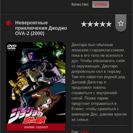
Качество:
VHSRip
Невероятные
приключения Джоджо
OVA-2 (2000)
Джотаро был обычным
японским старшеклассником,
пока в его тело не вселился
дух. Чтобы обезопасить себя
от окружающих, Джотаро
добровольно сел в тюрьму.
Там его навестил родной дед
Джозеф Джостар и
предложил помочь
справиться с внутренней
силой. Позже парню
предстоит отправиться в
Египет, чтобы сразиться с
вампиром Дио, давним врагом
их семьи.
аниме сериал
Год:
2000