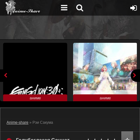
аниме
аниме
Anime-share
» Рэи Сакума