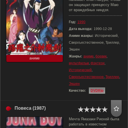
он защищал принцессу Маю
от враждебных ниндзя.
Год:
1990
Дата выхода:
1990-12-28
Аниме жанры:
Исторический,
Сверхъестественное, Триллер,
Экшен
Жанры:
аниме
,
боевик
,
аниме
мультфильм
,
фэнтези
,
Исторический
,
Сверхъестественное
,
Триллер
,
Экшен
Качество:
DVDRip
Повеса (1987)
Мечта Ямазаки Риохей была
работать в известном