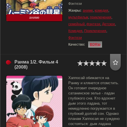
Фэнтези
Жанры:
аниме
,
комедия
,
мультфильм
,
приключения
,
аниме
семейный
,
фэнтези
,
Детское
,
Комедия
,
Приключения
,
Фэнтези
Качество:
BDRip
Ранма 1/2. Фильм 4
(2008)
Хаппосай обижается на
Ранму и клянется отомстить.
Он готовит очередное
сатанинское зелье - ладан
глубокого сна. Кто вдохнет
дым этого ладана, тот
немедленно погружается в
глубокий долгий сон. Однако
планам Хаппосая не суждено
состояться: дым ладана