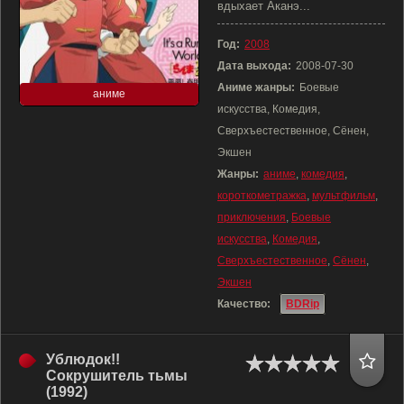
вдыхает Аканэ...
Год:
2008
Дата выхода:
2008-07-30
Аниме жанры:
Боевые
аниме
искусства, Комедия,
Сверхъестественное, Сёнен,
Экшен
Жанры:
аниме
,
комедия
,
короткометражка
,
мультфильм
,
приключения
,
Боевые
искусства
,
Комедия
,
Сверхъестественное
,
Сёнен
,
Экшен
Качество:
BDRip
Ублюдок!!
Сокрушитель тьмы
(1992)