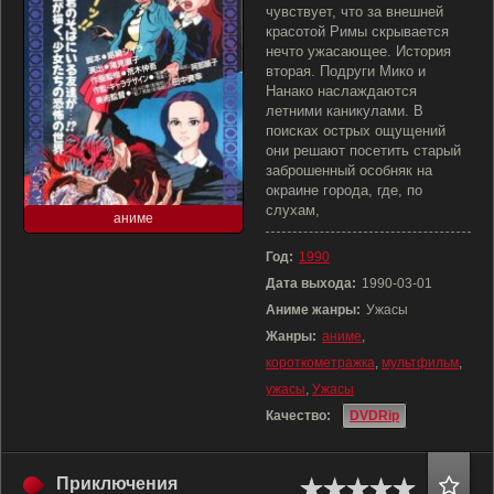
чувствует, что за внешней
красотой Римы скрывается
нечто ужасающее. История
вторая. Подруги Мико и
Нанако наслаждаются
летними каникулами. В
поисках острых ощущений
они решают посетить старый
заброшенный особняк на
окраине города, где, по
слухам,
аниме
Год:
1990
Дата выхода:
1990-03-01
Аниме жанры:
Ужасы
Жанры:
аниме
,
короткометражка
,
мультфильм
,
ужасы
,
Ужасы
Качество:
DVDRip
Приключения