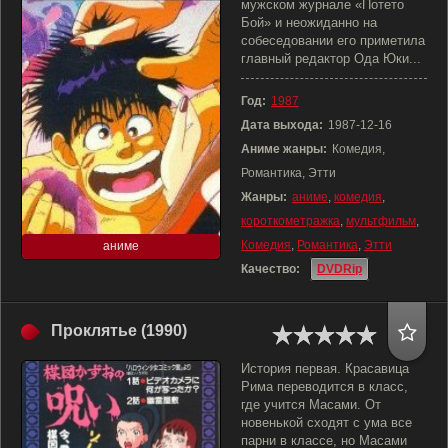
мужском журнале «Потето
Бой» и неожиданно на
собеседовании его приметила
главный редактор Ода Юки...
Год:
1987
Дата выхода:
1987-12-16
Аниме жанры:
Комедия,
Романтика, Этти
Жанры:
аниме
,
комедия
,
короткометражка
,
мультфильм
,
Комедия
,
Романтика
,
Этти
аниме
Качество:
DVDRip
Проклятье (1990)
История первая. Красавица
Рима переводится в класс,
где учится Масами. От
новенькой сходят с ума все
парни в классе, но Масами