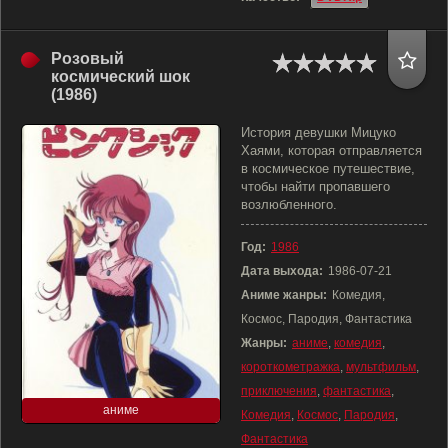
Розовый
космический шок
(1986)
История девушки Мицуко
Хаями, которая отправляется
в космическое путешествие,
чтобы найти пропавшего
возлюбленного.
Год:
1986
Дата выхода:
1986-07-21
Аниме жанры:
Комедия,
Космос, Пародия, Фантастика
Жанры:
аниме
,
комедия
,
короткометражка
,
мультфильм
,
приключения
,
фантастика
,
аниме
Комедия
,
Космос
,
Пародия
,
Фантастика