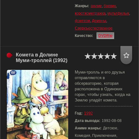
Жанры:
аниме
,
боевик
,
короткометражка
,
мультфильм
,
фэнтези
,
Демоны
,
Сверхъестественное
Качество:
DVDRip
Комета в Долине
Муми-троллей (1992)
Муми-тролль и его друзья
отправляются в
обсерваторию, которая
расположена в Одиноких
горах, чтобы узнать, когда на
Землю упадёт комета.
Год:
1992
Дата выхода:
1992-08-08
Аниме жанры:
Детское,
Комедия, Приключения,