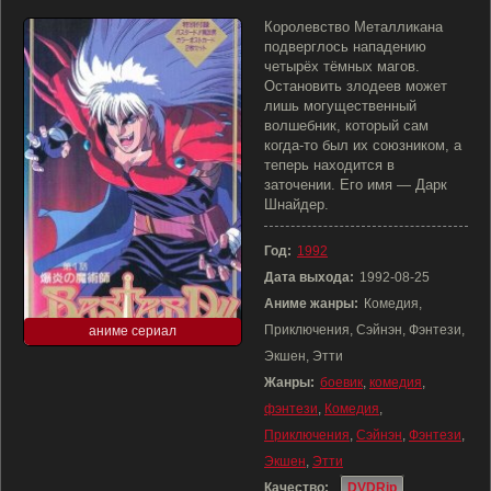
Королевство Металликана
подверглось нападению
четырёх тёмных магов.
Остановить злодеев может
лишь могущественный
волшебник, который сам
когда-то был их союзником, а
теперь находится в
заточении. Его имя — Дарк
Шнайдер.
Год:
1992
Дата выхода:
1992-08-25
Аниме жанры:
Комедия,
Приключения, Сэйнэн, Фэнтези,
аниме сериал
Экшен, Этти
Жанры:
боевик
,
комедия
,
фэнтези
,
Комедия
,
Приключения
,
Сэйнэн
,
Фэнтези
,
Экшен
,
Этти
Качество:
DVDRip