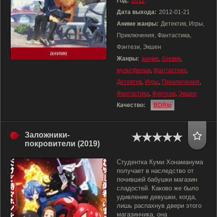
Год:
2012
Дата выхода:
2012-01-21
Аниме жанры:
Детектив, Игры,
Приключения, Фантастика,
Фэнтези, Экшен
аниме
Жанры:
аниме
,
боевик
,
мультфильм
,
фантастика
,
Детектив
,
Игры
,
Приключения
,
Фантастика
,
Фэнтези
,
Экшен
Качество:
BDRip
Заложники-
покровители (2019)
Студентка Куми Хонаманума
получает в наследство от
почившей бабушки магазин
сладостей. Каково же было
удивление девушки, когда,
лишь распахнув двери этого
магазинчика, она