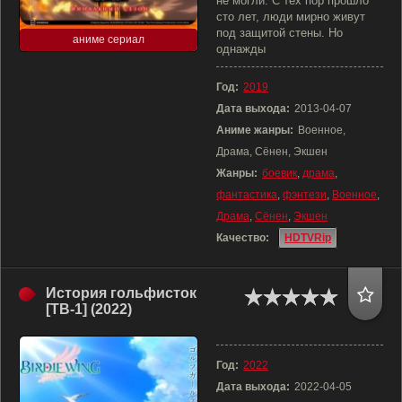
не могли. С тех пор прошло
сто лет, люди мирно живут
под защитой стены. Но
аниме сериал
однажды
Год:
2019
Дата выхода:
2013-04-07
Аниме жанры:
Военное,
Драма, Сёнен, Экшен
Жанры:
боевик
,
драма
,
фантастика
,
фэнтези
,
Военное
,
Драма
,
Сёнен
,
Экшен
Качество:
HDTVRip
История гольфисток
[ТВ-1] (2022)
Год:
2022
Дата выхода:
2022-04-05