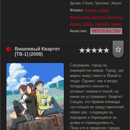
Драма, Сёнен, Триллер, Экшен
Жанры:
боевик
,
драма
,
фантастика
,
фэнтези
,
Военное
,
Драма
,
Сёнен
,
Триллер
,
Экшен
Качество:
WEB-DLRip 720p
Вишневый Квартет
[ТВ-1] (2008)
Сакурашин, город на
перекрёстке миров. Город, где
мирно живут вместе Йокай и
люди. Однако, как и везде,
попадаются личности,
которых тишина и покой, ну
никак не устраивают. Квартет
Сакура, это бравая команда
состоящая из представителей
обеих рас, следящая за
порядком и борющаяся за
добро и справедливость.
Пока что в пределах города,