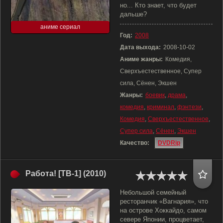
но... Кто знает, что будет
дальше?
аниме сериал
Год:
2008
Дата выхода:
2008-10-02
Аниме жанры:
Комедия,
Сверхъестественное, Супер
сила, Сёнен, Экшен
Жанры:
боевик
,
драма
,
комедия
,
криминал
,
фэнтези
,
Комедия
,
Сверхъестественное
,
Супер сила
,
Сёнен
,
Экшен
Качество:
DVDRip
Работа! [ТВ-1] (2010)
Небольшой семейный
ресторанчик «Вагнария», что
на острове Хоккайдо, самом
севере Японии, процветает,