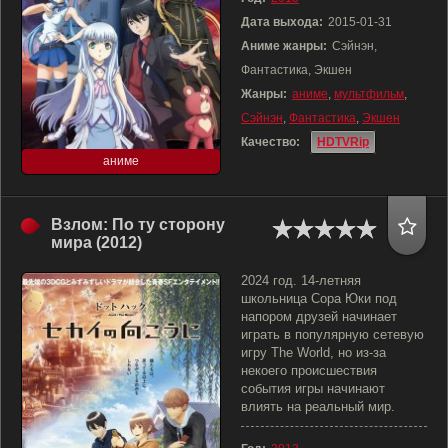
Дата выхода:
2015-01-31
Аниме жанры:
Сэйнэн,
Фантастика, Экшен
Жанры:
аниме
,
мультфильм
,
Сэйнэн
,
Фантастика
,
Экшен
Качество:
HDTVRip
аниме
Взлом: По ту сторону
мира (2012)
2024 год. 14-летняя
школьница Сора Юки под
напором друзей начинает
играть в популярную сетевую
игру The World, но из-за
некоего происшествия
события игры начинают
влиять на реальный мир.