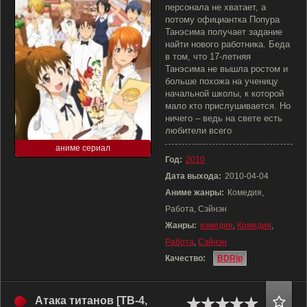
персонала не хватает, а
потому официантка Попура
Танэсима получает задание
найти нового работника. Беда
в том, что 17-летняя
Танэсима не вышла ростом и
больше похожа на ученицу
начальной школы, к которой
мало кто прислушивается. Но
ничего – ведь на свете есть
любители всего
аниме сериал
Год:
2010
Дата выхода:
2010-04-04
Аниме жанры:
Комедия,
Работа, Сэйнэн
Жанры:
комедия
,
Комедия
,
Работа
,
Сэйнэн
Качество:
BDRip
Атака титанов [ТВ-4,