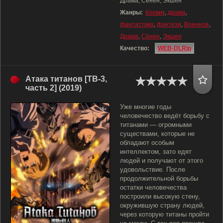
Драма, Сёнен, Экшен
Жанры:
боевик
,
драма
,
фантастика
,
фэнтези
,
Военное
,
Драма
,
Сёнен
,
Экшен
Качество:
WEB-DLRip
Атака титанов [ТВ-3,
часть 2] (2019)
Уже многие годы
человечество ведёт борьбу с
титанами — огромными
существами, которые не
обладают особым
интеллектом, зато едят
людей и получают от этого
удовольствие. После
продолжительной борьбы
остатки человечества
построили высокую стену,
окружившую страну людей,
через которую титаны пройти