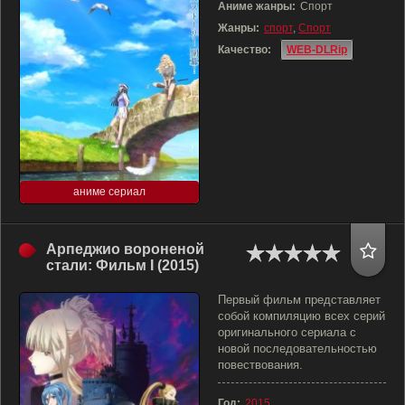
Аниме жанры:
Спорт
Жанры:
спорт
,
Спорт
Качество:
WEB-DLRip
аниме сериал
Арпеджио вороненой
стали: Фильм I (2015)
Первый фильм представляет
собой компиляцию всех серий
оригинального сериала с
новой последовательностью
повествования.
Год:
2015