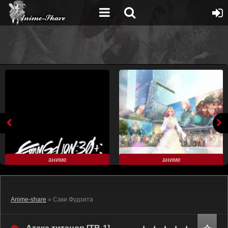
аниме
аниме
Anime-share
» Саки Фудзита