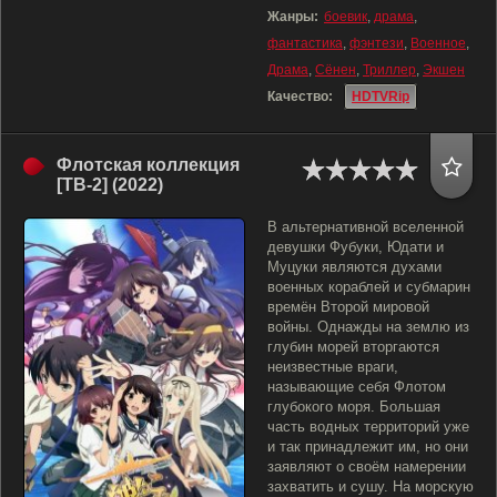
Жанры:
боевик
,
драма
,
фантастика
,
фэнтези
,
Военное
,
Драма
,
Сёнен
,
Триллер
,
Экшен
Качество:
HDTVRip
Флотская коллекция
[ТВ-2] (2022)
В альтернативной вселенной
девушки Фубуки, Юдати и
Муцуки являются духами
военных кораблей и субмарин
времён Второй мировой
войны. Однажды на землю из
глубин морей вторгаются
неизвестные враги,
называющие себя Флотом
глубокого моря. Большая
часть водных территорий уже
и так принадлежит им, но они
заявляют о своём намерении
захватить и сушу. На морскую