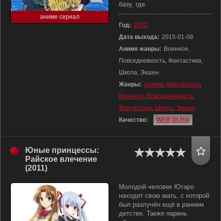
базу, где
аниме сериал
Год:
2022
Дата выхода:
2015-01-08
Аниме жанры:
Военное,
Повседневность, Фантастика,
Школа, Экшен
Жанры:
боевик
,
фантастика
,
Военное
,
Повседневность
,
Фантастика
,
Школа
,
Экшен
Качество:
WEB-DLRip
Юные принцессы:
Райское влечение
(2011)
Молодой человек Ютаро
находит свою мать, с которой
был разлучён ещё в раннем
детстве. Также парень