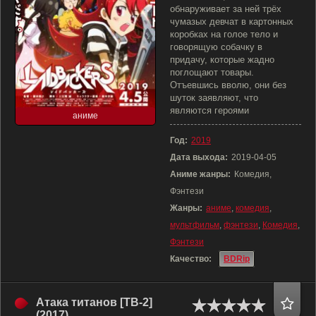
обнаруживает за ней трёх
чумазых девчат в картонных
коробках на голое тело и
говорящую собачку в
придачу, которые жадно
поглощают товары.
Отъевшись вволю, они без
шуток заявляют, что
являются героями
аниме
Год:
2019
Дата выхода:
2019-04-05
Аниме жанры:
Комедия,
Фэнтези
Жанры:
аниме
,
комедия
,
мультфильм
,
фэнтези
,
Комедия
,
Фэнтези
Качество:
BDRip
Атака титанов [ТВ-2]
(2017)