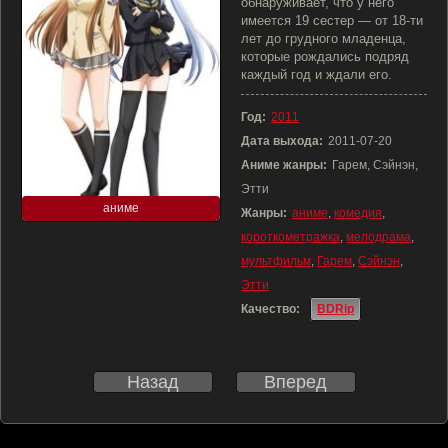
обнаруживает, что у него
имеется 19 сестер — от 18-ти
лет до грудного младенца,
которые рождались подряд
каждый год и ждали его.
Год:
2011
Дата выхода:
2011-07-20
Аниме жанры:
Гарем, Сэйнэн,
Этти
аниме
Жанры:
аниме
,
комедия
,
короткометражка
,
мелодрама
,
мультфильм
,
Гарем
,
Сэйнэн
,
Этти
Качество:
BDRip
Назад
Вперед