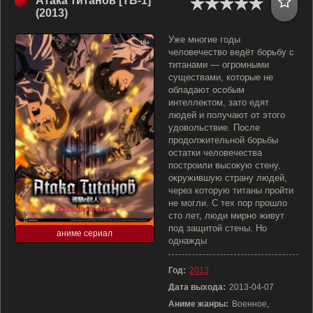
Атака титанов [ТВ-1]
(2013)
Уже многие годы
человечество ведёт борьбу с
титанами — огромными
существами, которые не
обладают особым
интеллектом, зато едят
людей и получают от этого
удовольствие. После
продолжительной борьбы
остатки человечества
построили высокую стену,
окружившую страну людей,
через которую титаны пройти
не могли. С тех пор прошло
сто лет, люди мирно живут
под защитой стены. Но
аниме сериал
однажды
Год:
2013
Дата выхода:
2013-04-07
Аниме жанры:
Военное,