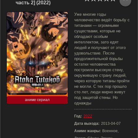
часть 2] (2022)
Уже многие годы
человечество ведёт борьбу с
титанами — огромными
существами, которые не
обладают особым
интеллектом, зато едят
людей и получают от этого
удовольствие. После
продолжительной борьбы
остатки человечества
построили высокую стену,
окружившую страну людей,
через которую титаны пройти
не могли. С тех пор прошло
сто лет, люди мирно живут
под защитой стены. Но
аниме сериал
однажды
Год:
2022
Дата выхода:
2013-04-07
Аниме жанры:
Военное,