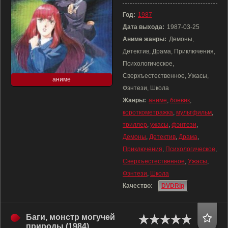
Год:
1987
Дата выхода:
1987-03-25
Аниме жанры:
Демоны,
Детектив, Драма, Приключения,
Психологическое,
Сверхъестественное, Ужасы,
аниме
Фэнтези, Школа
Жанры:
аниме
,
боевик
,
короткометражка
,
мультфильм
,
триллер
,
ужасы
,
фэнтези
,
Демоны
,
Детектив
,
Драма
,
Приключения
,
Психологическое
,
Сверхъестественное
,
Ужасы
,
Фэнтези
,
Школа
Качество:
DVDRip
Баги, монстр могучей
природы (1984)