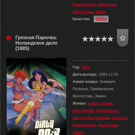
Приключения
,
Романтика
,
Фантастика
,
Экшен
Качество:
BDRip
Грязная Парочка:
Ноландское дело
(1985)
Год:
1985
Дата выхода:
1985-12-20
Аниме жанры:
Комедия,
Полиция, Приключения,
Фантастика, Экшен
Жанры:
аниме
,
боевик
,
мультфильм
,
приключения
,
фантастика
,
Комедия
,
Полиция
,
Приключения
,
Фантастика
,
Экшен