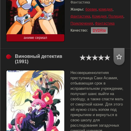
Фантастика
Жанры:
боевик
,
комедия
,
фантастика
,
Комедия
,
Полиция
,
Приключения
,
Фантастика
Качество:
DVDRip
аниме сериал
Виновный детектив
(1991)
Несовершеннолетняя
преступница Саки Асамия,
отбывающая срок в
исправительном учреждении,
получает шанс выйти на
свободу, а также спасти мать
от смертной казни. Для этого
ей нужно стать копом под
прикрытием и вернуться в
свою школу для
расследования загадочных
смертей учеников.