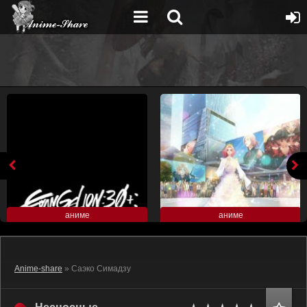
аниме
аниме
Anime-share
» Саэко Симадзу