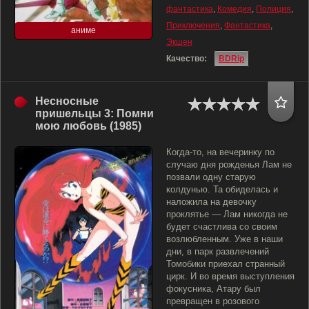
фантастика
,
Комедия
,
Полиция
,
Приключения
,
Фантастика
,
аниме
Экшен
Качество:
BDRip
Несносные
пришельцы 3: Помни
мою любовь (1985)
Когда-то, на вечеринку по
случаю дня рожденья Лам не
позвали одну старую
колдунью. Та обиделась и
наложила на девочку
проклятье — Лам никогда не
будет счастлива со своим
возлюбленным. Уже в наши
дни, в парк развлечений
Томобики приехал странный
цирк. И во время выступления
фокусника, Атару был
превращен в розового