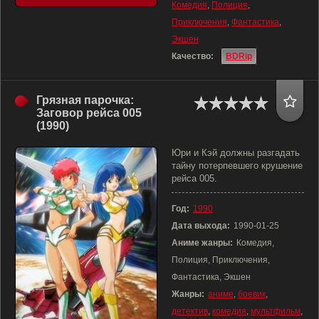
Комедия
,
Полиция
,
Приключения
,
Фантастика
,
Экшен
Качество:
BDRip
Грязная парочка:
Заговор рейса 005
(1990)
Юри и Кэй должны разгадать
тайну потерпевшего крушение
рейса 005.
Год:
1990
Дата выхода:
1990-01-25
Аниме жанры:
Комедия,
Полиция, Приключения,
Фантастика, Экшен
Жанры:
аниме
,
боевик
,
детектив
,
комедия
,
мультфильм
,