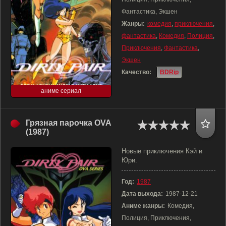
Фантастика, Экшен
Жанры:
комедия
,
приключения
,
фантастика
,
Комедия
,
Полиция
,
Приключения
,
Фантастика
,
Экшен
Качество:
BDRip
аниме сериал
Грязная парочка OVA
(1987)
Новые приключения Кэй и
Юри.
Год:
1987
Дата выхода:
1987-12-21
Аниме жанры:
Комедия,
Полиция, Приключения,