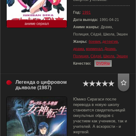
Год:
1991
Дата выхода:
1991-04-21
аниме сериал
Аниме жанры:
Драма,
Полиция, Сёдзё, Школа, Экшен
Жанры:
боевик
,
детектив
,
драма
,
криминал
,
Драма
,
Полиция
,
Сёдзё
,
Школа
,
Экшен
Качество:
DVDRip
Легенда о цифровом
дьяволе (1987)
Юмико Сирагаси после
перевода в новую школу
становится свидетельницей
оккультных обрядов с
участием как учеников, так и
учителей. А вскорости - и
жертвой.