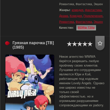
Романтика, Фантастика, Экшен
Жанры:
комедия
,
фантастика
,
Драма
,
Комедия
,
Приключения
,
Романтика
,
Фантастика
,
Экшен
Качество:
BDRip 720p
Грязная парочка [ТВ]
(1985)
Некое агентство WWWA
берётся разрешить любую
проблему своих клиентов.
Лучшими его сотрудницами
являются Юри и Кэй,
работающие под кодовым
именем Lovely Angels. Однако
они широко известны не
только своей
эффективностью, но и
огромными разрушениями
сопровождающими их работу.