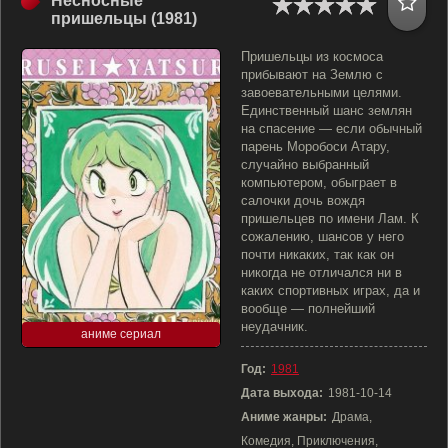
Несносные
пришельцы (1981)
Пришельцы из космоса
прибывают на Землю с
завоевательными целями.
Единственный шанс землян
на спасение — если обычный
парень Моробоси Атару,
случайно выбранный
компьютером, обыграет в
салочки дочь вождя
пришельцев по имени Лам. К
сожалению, шансов у него
почти никаких, так как он
никогда не отличался ни в
каких спортивных играх, да и
вообще — полнейший
неудачник.
аниме сериал
Год:
1981
Дата выхода:
1981-10-14
Аниме жанры:
Драма,
Комедия, Приключения,