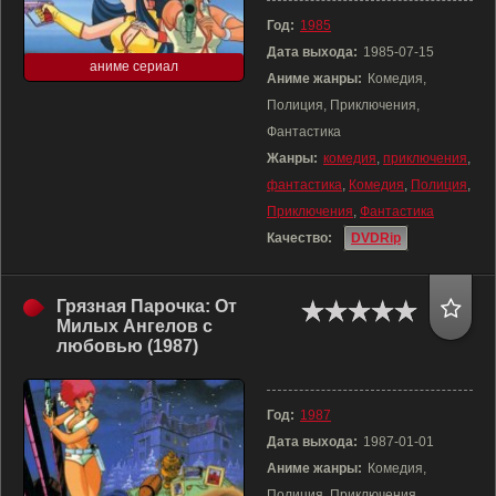
Год:
1985
Дата выхода:
1985-07-15
аниме сериал
Аниме жанры:
Комедия,
Полиция, Приключения,
Фантастика
Жанры:
комедия
,
приключения
,
фантастика
,
Комедия
,
Полиция
,
Приключения
,
Фантастика
Качество:
DVDRip
Грязная Парочка: От
Милых Ангелов с
любовью (1987)
Год:
1987
Дата выхода:
1987-01-01
Аниме жанры:
Комедия,
Полиция, Приключения,