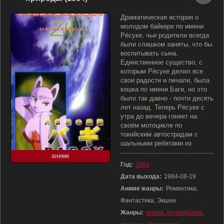
Драматическая история о
молодом байкере по имени
Рёсуке, чьи родители всегда
были слишком заняты, что бы
воспитывать сына.
Единственное существо, с
которым Рёсуке делил все
свои радости и печали, была
кошка по имени Баги, но это
было так давно - почти десять
лет назад. Теперь Рёсуке с
утра до вечера гоняет на
своём мотоцикле по
токийским автострадам с
шальными ребятами из
аниме
Год:
1984
Дата выхода:
1984-08-19
Аниме жанры:
Романтика,
Фантастика, Экшен
Жанры:
аниме
,
мультфильм
,