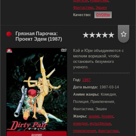
фэнтези
,
Романтика
,
Фантастика
,
Экшен
Качество:
DVDRip
Грязная Парочка:
Проект Эдем (1987)
Кэй и Юри объединяются с
мелким воришкой, чтобы
остановить безумного
ученого.
Год:
1987
Дата выхода:
1987-03-14
Аниме жанры:
Комедия,
Полиция, Приключения,
Фантастика, Экшен
Жанры:
аниме
,
боевик
,
комедия
,
мультфильм
,
приключения
,
фантастика
,
аниме