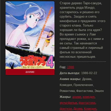
Старое дерево Таро-сакура,
хранитель рода Мэндо,
состарилось и решено его
срубить. Заодно и снять
кинофильм о преданиях этого
старого клана. Только
хорошая ли была эта идея?
Во время съемок у Лам
пропадают рожки, а с ними и
ее силы. Так начинается
самый странный и лиричный
фильм по вселенной
несносных пришельцев.
Год:
1986
аниме
Дата выхода:
1986-02-22
Аниме жанры:
Драма,
Комедия, Приключения,
Романтика, Фантастика, Экшен
Жанры:
аниме
,
комедия
,
мультфильм
,
фантастика
,
фэнтези
,
Драма
,
Комедия
,