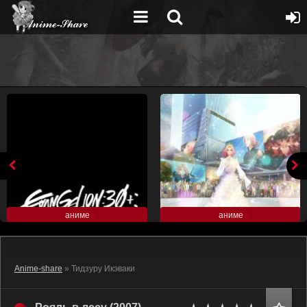
аниме
аниме
Anime-share
» Тидзуру Икэваки