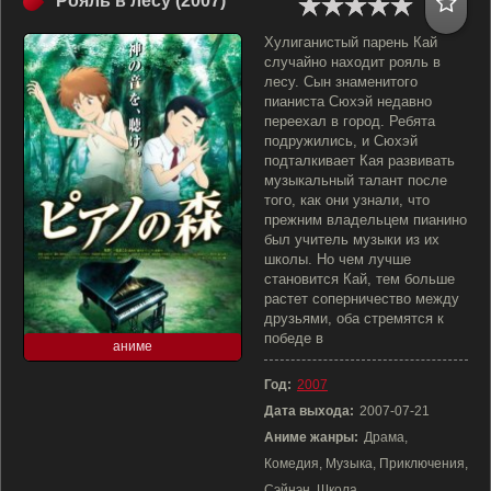
Рояль в лесу (2007)
Хулиганистый парень Кай
случайно находит рояль в
лесу. Сын знаменитого
пианиста Сюхэй недавно
переехал в город. Ребята
подружились, и Сюхэй
подталкивает Кая развивать
музыкальный талант после
того, как они узнали, что
прежним владельцем пианино
был учитель музыки из их
школы. Но чем лучше
становится Кай, тем больше
растет соперничество между
друзьями, оба стремятся к
победе в
аниме
Год:
2007
Дата выхода:
2007-07-21
Аниме жанры:
Драма,
Комедия, Музыка, Приключения,
Сэйнэн, Школа