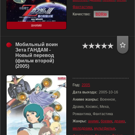
Фантастика
Качество:
BDRip
аниме
Мобильный воин
Зета ГАНДАМ -
Новый перевод
(фильм второй)
(2005)
Год:
2005
Дата выхода:
2005-10-16
Аниме жанры:
Военное,
Драма, Космос, Меха,
Романтика, Фантастика
Жанры:
аниме
,
боевик
,
драма
,
мелодрама
,
мультфильм
,