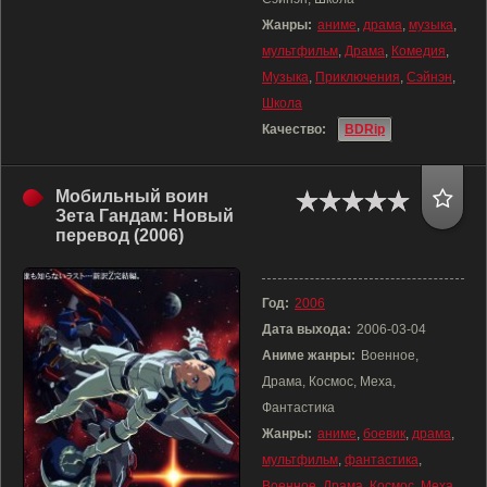
Жанры:
аниме
,
драма
,
музыка
,
мультфильм
,
Драма
,
Комедия
,
Музыка
,
Приключения
,
Сэйнэн
,
Школа
Качество:
BDRip
Мобильный воин
Зета Гандам: Новый
перевод (2006)
Год:
2006
Дата выхода:
2006-03-04
Аниме жанры:
Военное,
Драма, Космос, Меха,
Фантастика
Жанры:
аниме
,
боевик
,
драма
,
мультфильм
,
фантастика
,
Военное
,
Драма
,
Космос
,
Меха
,