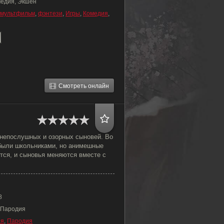
медия, Экшен
мультфильм
,
фэнтези
,
Игры
,
Комедия
,
Смотреть онлайн
непослушных и озорных сыновей. Во
были школьниками, но анимешные
тся, и сыновья меняются вместе с
8
 Пародия
ия
,
Пародия