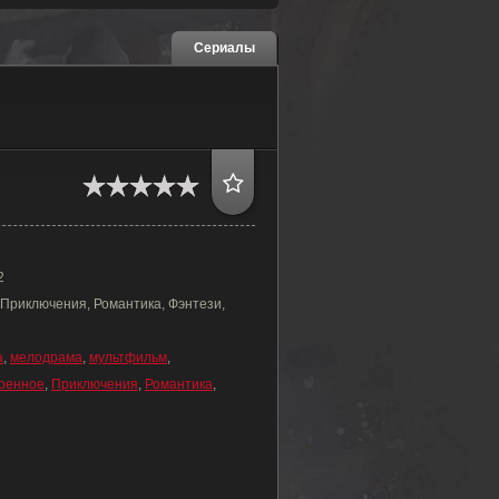
Сериалы
2
 Приключения, Романтика, Фэнтези,
а
,
мелодрама
,
мультфильм
,
оенное
,
Приключения
,
Романтика
,