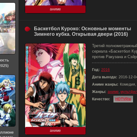
аниме
Баскетбол Куроко: Основные моменты
Зимнего кубка. Открывая двери (2016)
Третий полнометражный
сериала «Баскетбол Ку
против Ракузана и Сэйр
ность
2025)
Год:
2016
Дата выхода:
2016-12-0
Аниме жанры:
Комедия,
Жанры:
аниме
,
мультфи
Качество:
HDTVRip
аниме
иллионе