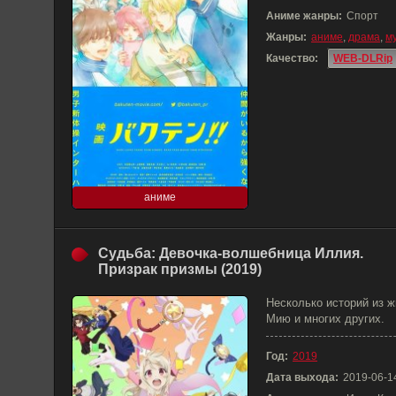
Аниме жанры:
Спорт
Жанры:
аниме
,
драма
,
м
Качество:
WEB-DLRip
аниме
Судьба: Девочка-волшебница Иллия.
Призрак призмы (2019)
Несколько историй из ж
Мию и многих других.
Год:
2019
Дата выхода:
2019-06-1