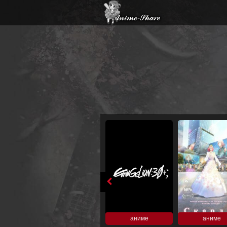
аниме
аниме