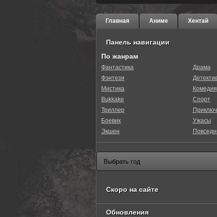
Главная
Аниме
Хентай
Панель навигации
По жанрам
Фантастика
Драма
Фэнтези
Детекти
0
1
2
3
4
5
Мистика
Комедия
Bukkake
Спорт
Триллер
Приключ
Боевик
Ужасы
Экшен
Повседн
Скоро на сайте
Обновления