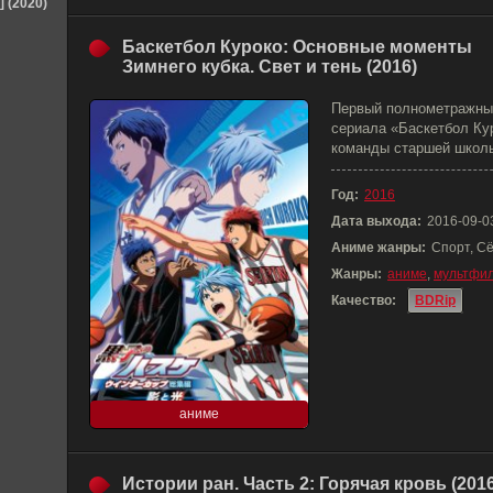
] (2020)
Баскетбол Куроко: Основные моменты
Зимнего кубка. Свет и тень (2016)
Первый полнометражный
сериала «Баскетбол Ку
команды старшей школы
Год:
2016
Дата выхода:
2016-09-0
Аниме жанры:
Спорт, С
Жанры:
аниме
,
мультфи
Качество:
BDRip
аниме
Истории ран. Часть 2: Горячая кровь (2016