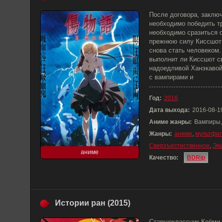
После договора, заклю
необходимо победить т
необходимо сразиться о
прежнюю силу Киссшот
снова стать человеком.
выполнит ли Киссшот с
надоедливой Ханэкавой,
с вампирами и
Год:
2016
Дата выхода:
2016-08-1
Аниме жанры:
Вампиры,
Жанры:
аниме
,
мультфи
Сверхъестественное
,
Эк
аниме
Качество:
BDRip
Истории ран (2015)
Старшеклассник Коёми 