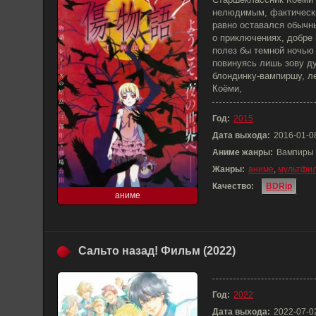
нелюдимым, фактически
равно оставался обычн
о приключениях, добре 
полез бы темной ночью
повинуясь лишь зову д
блондинку-вампиршу, л
Коёми,
Год:
2015
Дата выхода:
2016-01-0
Аниме жанры:
Вампиры
Жанры:
аниме
,
мультфи
Качество:
BDRip
аниме
Сальто назад! Фильм (2022)
Год:
2022
Дата выхода:
2022-07-0