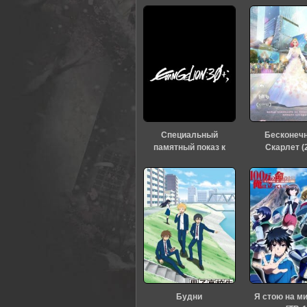
0
1
2
3
4
5
Специальный
Бесконеч
памятный показ к
Скарлет (
тридцатилетию
«Евангелиона» (2026)
Будни
Я стою на м