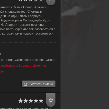
ченного с Мэмэ Осино, Арараги
рёх специалистов. С каждым
дин на один, чтобы вернуть
 Ацеролаорион Хартандерблэйд и
 Но Арараги терзают сомнения:
вою часть сделки? Как разобраться с
 которая так и норовит встретиться
9
 Детектив, Сверхъестественное, Экшен
льм
,
фэнтези
,
Вампиры
,
Детектив
,
шен
Смотреть онлайн
Арараги считал себя непонятым и