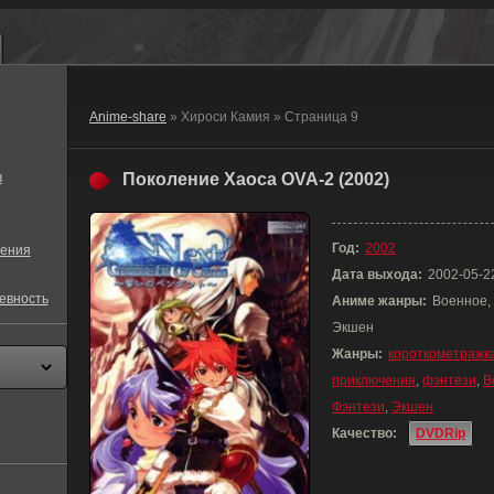
Anime-share
» Хироси Камия » Страница 9
в
Поколение Хаоса OVA-2 (2002)
Год:
2002
ения
Дата выхода:
2002-05-2
евность
Аниме жанры:
Военное,
Экшен
Жанры:
короткометражк
приключения
,
фэнтези
,
В
Фэнтези
,
Экшен
Качество:
DVDRip