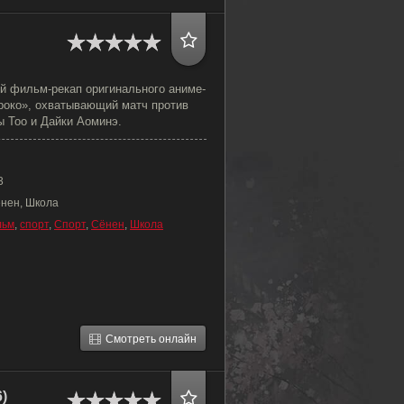
 фильм-рекап оригинального аниме-
роко», охватывающий матч против
 Тоо и Дайки Аоминэ.
3
ёнен, Школа
льм
,
спорт
,
Спорт
,
Сёнен
,
Школа
Смотреть онлайн
)