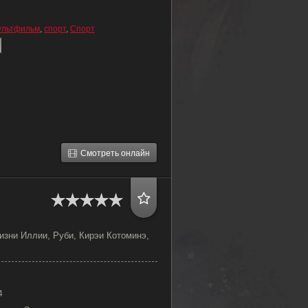
ультфильм
,
спорт
,
Спорт
Смотреть онлайн
изни Иллии, Руби, Кирэи Котоминэ,
4