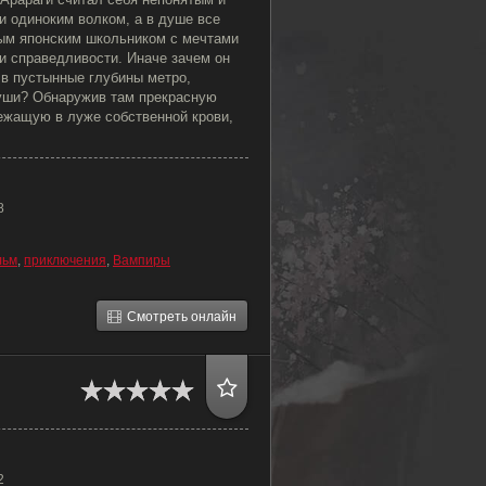
 одиноким волком, а в душе все
ым японским школьником с мечтами
и справедливости. Иначе зачем он
 в пустынные глубины метро,
уши? Обнаружив там прекрасную
ежащую в луже собственной крови,
8
льм
,
приключения
,
Вампиры
Смотреть онлайн
2