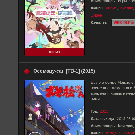
Аниме жанры:
Игры, Ко
Жанры:
аниме
,
комедия
,
Экшен
Качество:
WEB-DLRip
аниме
Осомацу-сан [ТВ-1] (2015)
Было в семье Мацаю 6 
времена олдскула они 
времена и нравы меняю
ними.
Год:
2015
Дата выхода:
2015-08-0
Аниме жанры:
Комедия,
Жанры:
комедия
,
Комед