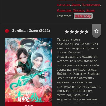
искусства
,
Драма
,
Приключения
,
Романтика
,
Фэнтези
,
Экшен
Качество:
BDRip 720p
Зелёная Змея (2021)
Пытаясь спасти
возлюбленного, Белая Змея
вместе с сёстрой вступает в
противоборство с
охраняющим его буддистом
Фахаем, но в результате её
поглощает и запирает в себе
вызванная монахом пагода
Лэйфэн из Ханчжоу. Зелёная
Змея клянётся отомстить,
нарывается на заклятье
уничтожения, но не умирает, а
оказывается в странном
месте под названием
Асуравил. Город напоминает
аниме