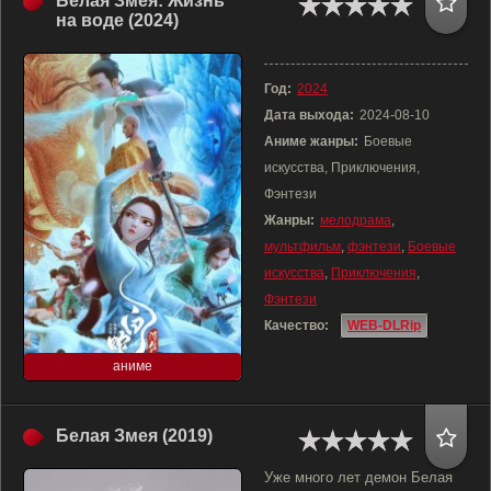
Белая Змея: Жизнь
на воде (2024)
Год:
2024
Дата выхода:
2024-08-10
Аниме жанры:
Боевые
искусства, Приключения,
Фэнтези
Жанры:
мелодрама
,
мультфильм
,
фэнтези
,
Боевые
искусства
,
Приключения
,
Фэнтези
Качество:
WEB-DLRip
аниме
Белая Змея (2019)
Уже много лет демон Белая