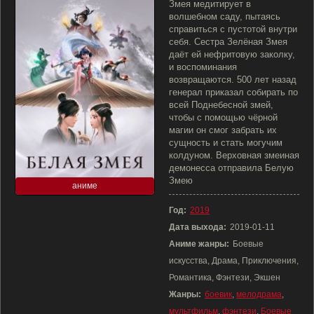
Змея медитирует в
волшебном саду, пытаясь
справиться с пустотой внутри
себя. Сестра Зелёная Змея
даёт ей нефритовую заколку,
и воспоминания
возвращаются. 500 лет назад
генерал приказал собирать по
всей Поднебесной змей,
чтобы с помощью чёрной
магии он смог забрать их
сущность и стать могучим
колдуном. Верховная змеиная
демонесса отправила Белую
Змею
аниме
Год:
2019
Дата выхода:
2019-01-11
Аниме жанры:
Боевые
искусства, Драма, Приключения,
Романтика, Фэнтези, Экшен
Жанры:
боевик
,
мелодрама
,
мультфильм
,
фэнтези
,
Боевые