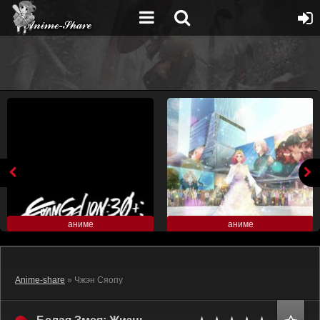
аниме
аниме
Anime-share
» Чжэн Сяопу