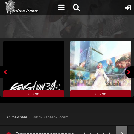
аниме
аниме
Anime-share
» Эмили Картер-Эссекс