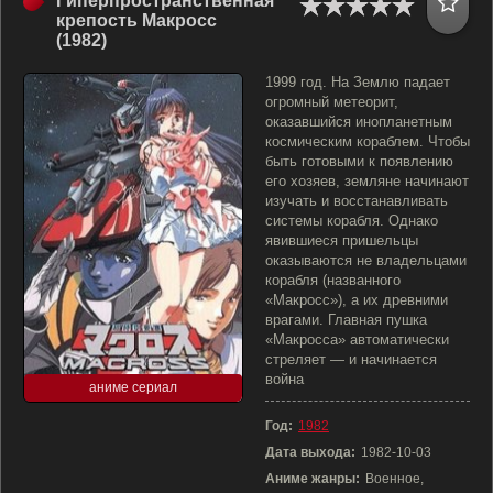
Гиперпространственная
крепость Макросс
(1982)
1999 год. На Землю падает
огромный метеорит,
оказавшийся инопланетным
космическим кораблем. Чтобы
быть готовыми к появлению
его хозяев, земляне начинают
изучать и восстанавливать
системы корабля. Однако
явившиеся пришельцы
оказываются не владельцами
корабля (названного
«Макросс»), а их древними
врагами. Главная пушка
«Макросса» автоматически
стреляет — и начинается
война
аниме сериал
Год:
1982
Дата выхода:
1982-10-03
Аниме жанры:
Военное,