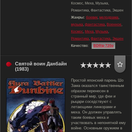
Космос, Меха, Музыка,
Романтика, Фантастика, Экшен
Жанры:
боевик
,
мелодрама
,
музыка
,
фантастика
,
Военное
,
Космос
,
Меха
,
Музыка
,
Романтика
,
Фантастика
,
Экшен
Качество:
BDRip 720p
Святой воин Данбайн
(1983)
Простой японский парень Шо
Зама оказался таинственным
образом перенесен в
странный мир, где феи и
рыцари соседствуют с
летающими линкорами и
меха. Он должен управлять
таким боевых меха и
участвовать в непонятной ему
войне. Основным оружием в