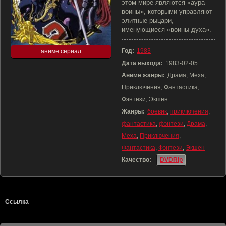
этом мире являются «аура-
воины», которыми управляют
элитные рыцари,
именующиеся «воины духа».
Год:
1983
аниме сериал
Дата выхода:
1983-02-05
Аниме жанры:
Драма, Меха,
Приключения, Фантастика,
Фэнтези, Экшен
Жанры:
боевик
,
приключения
,
фантастика
,
фэнтези
,
Драма
,
Меха
,
Приключения
,
Фантастика
,
Фэнтези
,
Экшен
Качество:
DVDRip
Ссылка