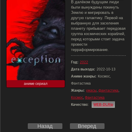
В далёком будущем люди
были вынуждены покинуть
Землю и мигрировать в
другую галактику. Первой на
выбранную для заселения
планету прибывает передовая
группа космических кораблей,
перед которыми стоит задача
провести
терраформирование.
Год:
2022
Дата выхода:
2022-10-13
Аниме жанры:
Космос,
Фантастика
аниме сериал
Жанры:
ужасы
,
фантастика
,
Космос
,
Фантастика
Качество:
WEB-DLRip
Назад
Вперед