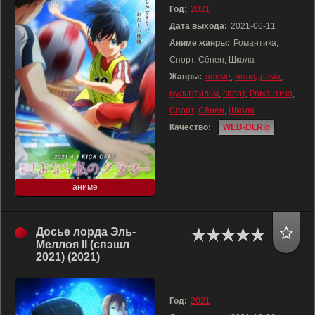
Год:
2021
Дата выхода:
2021-06-11
Аниме жанры:
Романтика,
Спорт, Сёнен, Школа
Жанры:
аниме
,
мелодрама
,
мультфильм
,
спорт
,
Романтика
,
Спорт
,
Сёнен
,
Школа
Качество:
WEB-DLRip
аниме
Досье лорда Эль-
Меллоя II (спэшл
2021) (2021)
Год:
2021