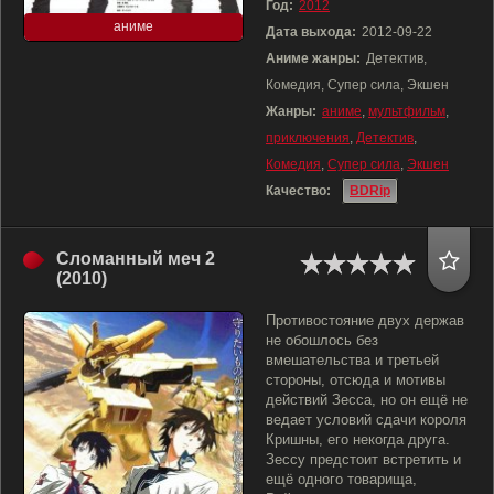
Год:
2012
аниме
Дата выхода:
2012-09-22
Аниме жанры:
Детектив,
Комедия, Супер сила, Экшен
Жанры:
аниме
,
мультфильм
,
приключения
,
Детектив
,
Комедия
,
Супер сила
,
Экшен
Качество:
BDRip
Сломанный меч 2
(2010)
Противостояние двух держав
не обошлось без
вмешательства и третьей
стороны, отсюда и мотивы
действий Зесса, но он ещё не
ведает условий сдачи короля
Кришны, его некогда друга.
Зессу предстоит встретить и
ещё одного товарища,