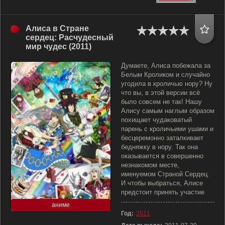
Алиса в Стране
сердец: Расчудесный
мир чудес (2011)
Думаете, Алиса побежала за
Белым Кроликом и случайно
угодила в кроличью нору? Ну
что вы, в этой версии всё
было совсем не так! Нашу
Алису самым наглым образом
похищает чудаковатый
парень с кроличьими ушами и
бесцеремонно заталкивает
бедняжку в нору. Так она
оказывается в совершенно
незнакомом месте,
именуемом Страной Сердец.
И чтобы выбраться, Алисе
предстоит принять участие
аниме
Год:
2011