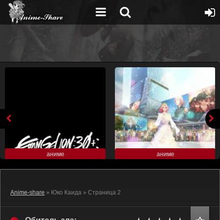
аниме
аниме
Anime-share
» Юко Каида » Страница 2