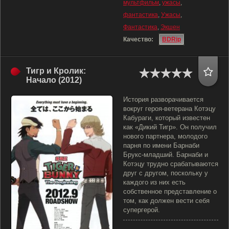
мультфильм
,
ужасы
,
фантастика
,
Ужасы
,
Фантастика
,
Экшен
Качество:
BDRip
Тигр и Кролик:
Начало (2012)
История разворачивается
вокруг героя-ветерана Котэцу
Кабураги, который известен
как «Дикий Тигр». Он получил
нового партнера, молодого
парня по имени Барнаби
Брукс-младший. Барнаби и
Котэцу трудно срабатываются
друг с другом, поскольку у
каждого из них есть
собственное представление о
том, как должен вести себя
супергерой.