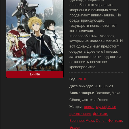
способностью управлять
кварцем и с помощью этого
продвигают цивилизацию. Но
средь враждующих
государств появляется тот
кого величают
«неспособным» - человек,
который не наделён магией. И
вот однажды ему предстоит
оседлать Древнего Голема,
заточенного почти под него и
остановить ненужное
кровопролитие.
аниме
Год:
2010
Дата выхода:
2010-05-29
Аниме жанры:
Военное, Меха,
Сёнен, Фэнтези, Экшен
Жанры:
аниме
,
мультфильм
,
приключения
,
фэнтези
,
Военное
,
Меха
,
Сёнен
,
Фэнтези
,
Экшен