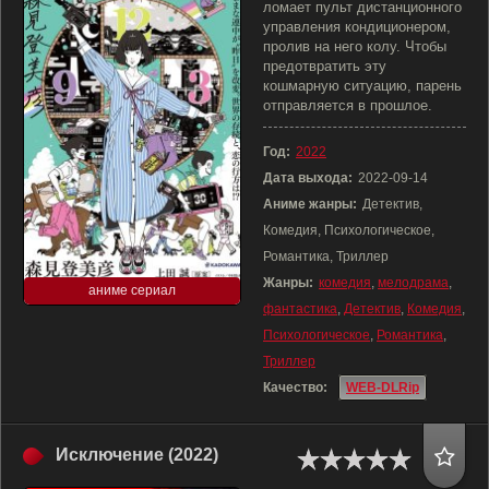
ломает пульт дистанционного
управления кондиционером,
пролив на него колу. Чтобы
предотвратить эту
кошмарную ситуацию, парень
отправляется в прошлое.
Год:
2022
Дата выхода:
2022-09-14
Аниме жанры:
Детектив,
Комедия, Психологическое,
Романтика, Триллер
Жанры:
комедия
,
мелодрама
,
аниме сериал
фантастика
,
Детектив
,
Комедия
,
Психологическое
,
Романтика
,
Триллер
Качество:
WEB-DLRip
Исключение (2022)