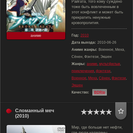
Райгата, того кому суждено
тоже быть вовлеченным в
этот конфликт и может быть
прекратить ненужные
кровопролития.
Год:
2010
аниме
Дата выхода:
2010-06-26
Аниме жанры:
Военное, Меха,
Сёнен, Фэнтези, Экшен
Жанры:
аниме
,
мультфильм
,
приключения
,
фэнтези
,
Военное
,
Меха
,
Сёнен
,
Фэнтези
,
Экшен
Качество:
BDRip
Сломанный меч
(2010)
Мир, где больше нет нефти,
где люди наделены