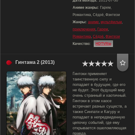
Дата выхода:
2011-07-30
Аниме жанры:
Гарем,
Романтика, Сёдзё, Фэнтези
Жанры:
аниме
,
мультфильм
,
приключения
,
Гарем
,
Романтика
,
Сёдзё
,
Фэнтези
Качество:
HDTVRip
Гинтама 2 (2013)
Гинтоки применяет
таинственную силу и
попадает в будущее, где его
не будет. Этот будущий мир
очень странный и хаотичный.
Гинтоки в этом хаосе
встречает разных существ, а
также Синпати и Кагуру и
попадает в непредвиденную
цепочку событий, где ему
открывается ошеломляющая
правда.