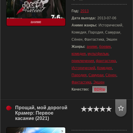
Год:
2013
Дата выхода:
2013-07-06
аниме
Аниме жанры:
Исторический,
Комедия, Пародия, Самураи,
Сёнен, Фантастика, Экшен
Жанры:
аниме
,
боевик
,
комедия
,
мультфильм
,
приключения
,
фантастика
,
Исторический
,
Комедия
,
Пародия
,
Самураи
,
Сёнен
,
Фантастика
,
Экшен
Качество:
BDRip
Прощай, мой дорогой
Крамер: Первое
касание (2021)