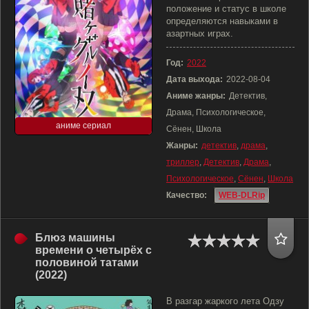
положение и статус в школе
определяются навыками в
азартных играх.
Год:
2022
Дата выхода:
2022-08-04
Аниме жанры:
Детектив,
Драма, Психологическое,
аниме сериал
Сёнен, Школа
Жанры:
детектив
,
драма
,
триллер
,
Детектив
,
Драма
,
Психологическое
,
Сёнен
,
Школа
Качество:
WEB-DLRip
Блюз машины
времени о четырёх с
половиной татами
(2022)
В разгар жаркого лета Одзу