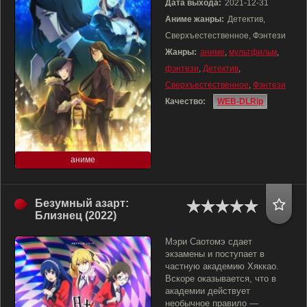
Дата выхода:
2021-12-31
Аниме жанры:
Детектив,
Сверхъестественное, Фэнтези
Жанры:
аниме
,
мультфильм
,
фэнтези
,
Детектив
,
Сверхъестественное
,
Фэнтези
Качество:
WEB-DLRip
аниме
Безумный азарт:
Близнец (2022)
Мэри Саотомэ сдает
экзамены и поступает в
частную академию Хяккао.
Вскоре оказывается, что в
академии действует
необычное правило —