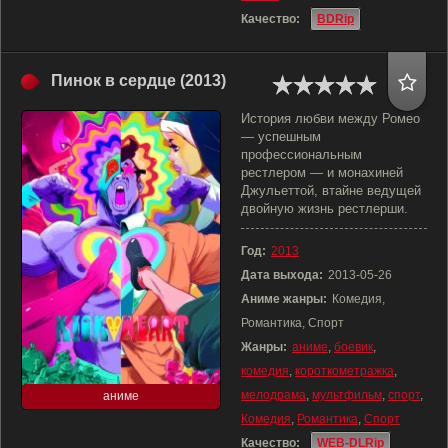
Качество:
BDRip
Пинок в сердце (2013)
История любви между Ромео
— успешным
профессиональным
рестлером — и монахиней
Джульеттой, втайне ведущей
двойную жизнь рестлерши.
Год:
2013
Дата выхода:
2013-05-26
Аниме жанры:
Комедия,
Романтика, Спорт
Жанры:
аниме
,
боевик
,
комедия
,
короткометражка
,
мелодрама
,
мультфильм
,
спорт
,
аниме
Комедия
,
Романтика
,
Спорт
Качество:
WEB-DLRip