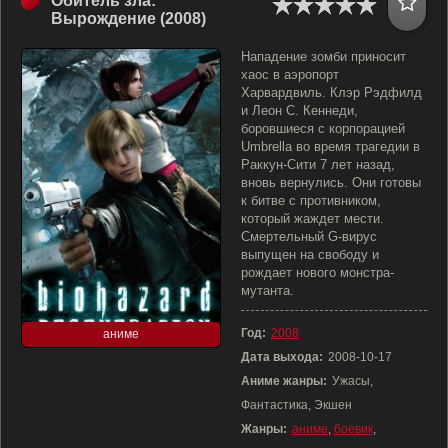
Обитель зла:
Вырождение (2008)
Нападение зомби приносит
хаос в аэропорт
Харвардвиль. Клэр Рэдфилд
и Леон С. Кеннеди,
боровшиеся с корпорацией
Umbrella во время трагедии в
Раккун-Сити 7 лет назад,
вновь вернулись. Они готовы
к битве с противником,
который жаждет мести.
Смертельный G-вирус
выпущен на свободу и
рождает нового монстра-
мутанта.
Год:
2008
аниме
Дата выхода:
2008-10-17
Аниме жанры:
Ужасы,
Фантастика, Экшен
Жанры:
аниме
,
боевик
,