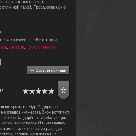
состоят в отношениях, но
 отличной парой. Проработав бок о
2
 Психологическое, Сэйнэн, Школа
рама
,
Комедия
,
Психологическое
,
Смотреть онлайн
ор
о века Братство Мур Федерации
 мертвецов княжества Зион вступают
в секторе Тандерболт, изобилующем
 космических колоний и названным
ся здесь электрические разряды.
сектор, являющийся жизненно