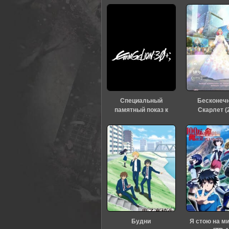
0
1
2
3
4
5
Специальный
Бесконеч
памятный показ к
Скарлет (
тридцатилетию
«Евангелиона» (2026)
Будни
Я стою на м