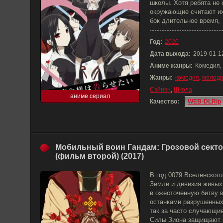
школы. Хотя ребята не 
окружающие считают их
бок длительное время,
Год:
2020
Дата выхода:
2019-01-1
Аниме жанры:
Комедия,
Жанры:
комедия
,
мелод
Сэйнэн
,
Школа
аниме сериал
Качество:
WEB-DLRip
Мобильный воин Гандам: Грозовой сект
(фильм второй) (2017)
В год 0079 Вселенског
Земли и дивизия живых
в ожесточенную битву 
останками разрушенных
так за часто случающие
Силы Зиона защищают 