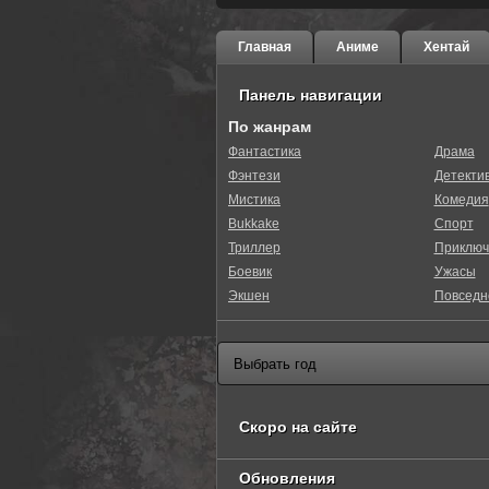
Главная
Аниме
Хентай
Панель навигации
По жанрам
Фантастика
Драма
Фэнтези
Детекти
20
1
2
3
4
5
Мистика
Комедия
Bukkake
Спорт
Триллер
Приключ
Боевик
Ужасы
Экшен
Повседн
Скоро на сайте
Обновления