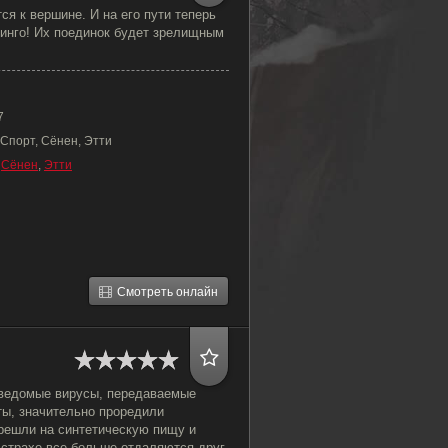
ся к вершине. И на его пути теперь
Ринго! Их поединок будет зрелищным
7
Спорт, Сёнен, Этти
,
Сёнен
,
Этти
Смотреть онлайн
еведомые вирусы, передаваемые
ты, значительно проредили
решли на синтетическую пищу и
 страхе все больше отдаляются друг