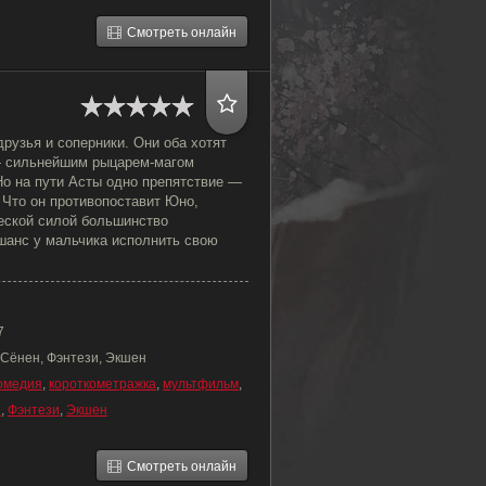
Смотреть онлайн
рузья и соперники. Они оба хотят
— сильнейшим рыцарем-магом
Но на пути Асты одно препятствие —
 Что он противопоставит Юно,
еской силой большинство
 шанс у мальчика исполнить свою
7
 Сёнен, Фэнтези, Экшен
омедия
,
короткометражка
,
мультфильм
,
н
,
Фэнтези
,
Экшен
Смотреть онлайн