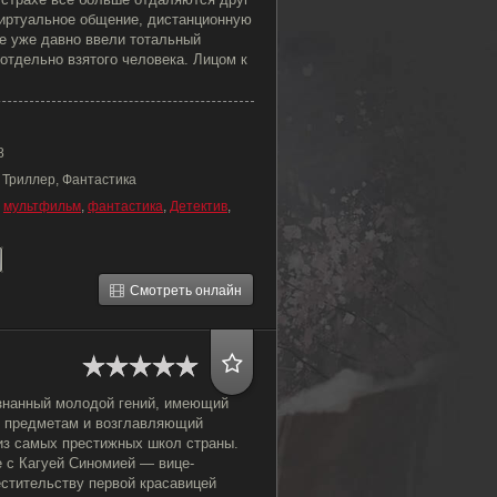
виртуальное общение, дистанционную
ие уже давно ввели тотальный
отдельно взятого человека. Лицом к
8
 Триллер, Фантастика
,
мультфильм
,
фантастика
,
Детектив
,
Смотреть онлайн
знанный молодой гений, имеющий
м предметам и возглавляющий
из самых престижных школ страны.
е с Кагуей Синомией — вице-
естительству первой красавицей