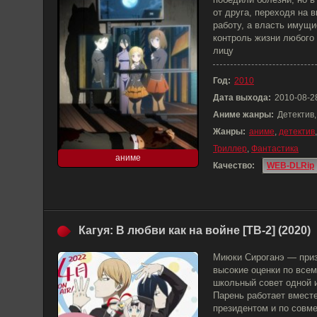
от друга, переходя на 
работу, а власть имущ
контроль жизни любого 
лицу
Год:
2010
Дата выхода:
2010-08-2
Аниме жанры:
Детектив,
Жанры:
аниме
,
детектив
Триллер
,
Фантастика
аниме
Качество:
WEB-DLRip
Кагуя: В любви как на войне [ТВ-2] (2020)
Миюки Сироганэ — при
высокие оценки по все
школьный совет одной 
Парень работает вмест
президентом и по совм