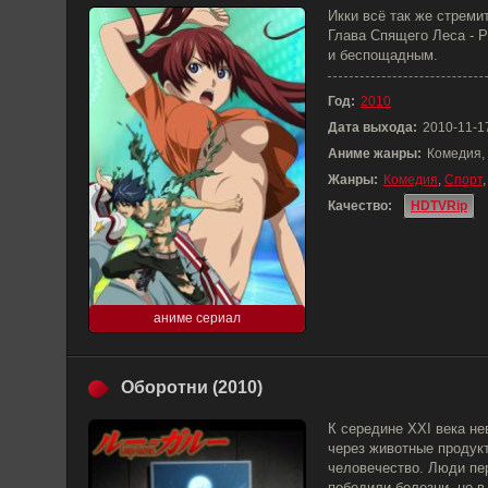
Икки всё так же стремит
Глава Спящего Леса - 
и беспощадным.
Год:
2010
Дата выхода:
2010-11-1
Аниме жанры:
Комедия, 
Жанры:
Комедия
,
Спорт
Качество:
HDTVRip
аниме сериал
Оборотни (2010)
К середине XXI века н
через животные продук
человечество. Люди пе
победили болезни, но в