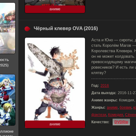
аниме
Чёрный клевер OVA (2016)
Аста и Юно — сироты, д
стать Королём Магов 
Королевства Клевера. 
он не может колдовать.
ность
превосходящему магич
2025)
ровесников? И есть ли
клятву?
Год:
2016
Дата выхода:
2016-11-2
Аниме жанры:
Комедия,
Жанры:
аниме
,
боевик
,
к
фэнтези
,
Комедия
,
Сёне
Качество:
DVDRip
аниме
иллионе