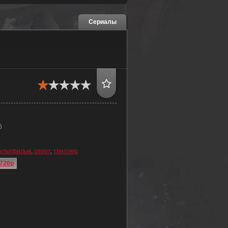
Сериалы
6
ультфильм
,
спорт
,
триллер
720p