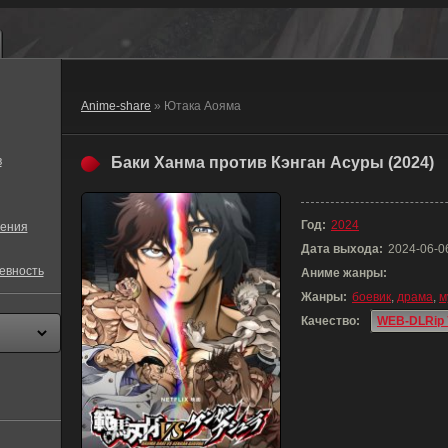
Anime-share
» Ютака Аояма
в
Баки Ханма против Кэнган Асуры (2024)
Год:
2024
ения
Дата выхода:
2024-06-0
евность
Аниме жанры:
Жанры:
боевик
,
драма
,
м
Качество:
WEB-DLRip 