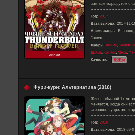
важным маршрутом сна
Год:
2017
Дата выхода:
2017-11-1
Аниме жанры:
Военное, 
Экшен
Жанры:
аниме
,
боевик
,
м
Драма
,
Космос
,
Меха
,
Фан
аниме
Качество:
BDRip
Фури-кури: Альтернатива (2018)
Жизнь обычной 17-летн
меняется, когда они вс
странное существо и пр
Год:
2018
Дата выхода:
2018-09-0