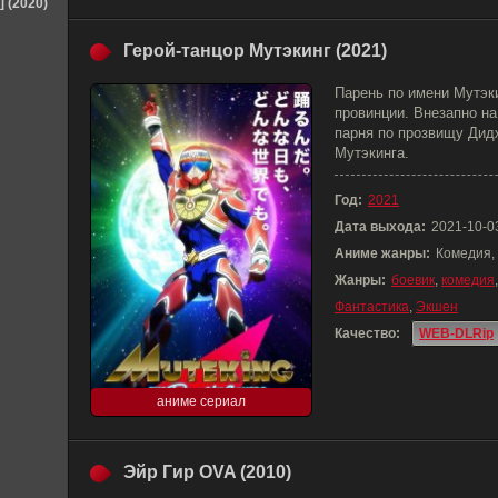
] (2020)
Герой-танцор Мутэкинг (2021)
Парень по имени Мутэки
провинции. Внезапно на
парня по прозвищу Дид
Мутэкинга.
Год:
2021
Дата выхода:
2021-10-0
Аниме жанры:
Комедия,
Жанры:
боевик
,
комедия
Фантастика
,
Экшен
Качество:
WEB-DLRip
аниме сериал
Эйр Гир OVA (2010)