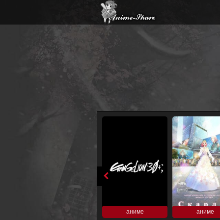
аниме
аниме