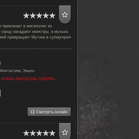
 приезжает в мегаполис из
 город нападают монстры, а музыка
жей превращает Мутэки в супергероя
3
 Фантастика, Экшен
,
музыка
,
фантастика
,
Комедия
,
Смотреть онлайн