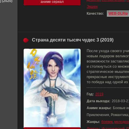
] (2020)
аниме сериал
Экшен
Качество:
WEB-DLRip
Страна десяти тысяч чудес 3 (2019)
После ухода своего уч
новым лидером великог
возможности заставляю
и столкнуться со множе
стратегическое мышлен
прекрасные инструмент
то победа над одной из
Год:
2019
Дата выхода:
2018-03-2
Аниме жанры:
Боевые и
Приключения, Романтика
Жанры:
боевик
,
мелодра
Демоны
,
Исторический
,
П