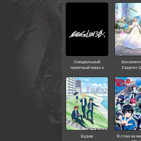
0
1
2
3
4
5
Специальный
Бесконеч
памятный показ к
Скарлет (
тридцатилетию
«Евангелиона» (2026)
Будни
Я стою на м