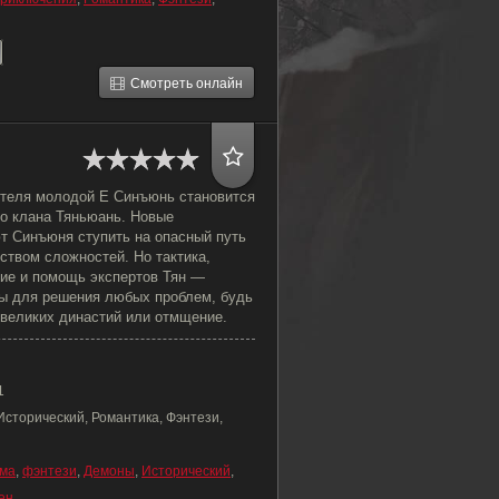
Смотреть онлайн
ителя молодой Е Синъюнь становится
о клана Тяньюань. Новые
т Синъюня ступить на опасный путь
ством сложностей. Но тактика,
ие и помощь экспертов Тян —
ы для решения любых проблем, будь
 великих династий или отмщение.
1
Исторический, Романтика, Фэнтези,
ма
,
фэнтези
,
Демоны
,
Исторический
,
ен