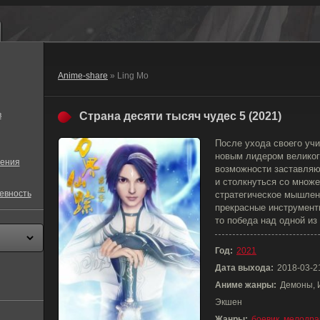
Anime-share
» Ling Mo
в
Страна десяти тысяч чудес 5 (2021)
После ухода своего уч
новым лидером великог
ения
возможности заставляю
и столкнуться со множе
евность
стратегическое мышлен
прекрасные инструмент
то победа над одной из
Год:
2021
Дата выхода:
2018-03-2
Аниме жанры:
Демоны, 
Экшен
Жанры:
боевик
,
мелодра