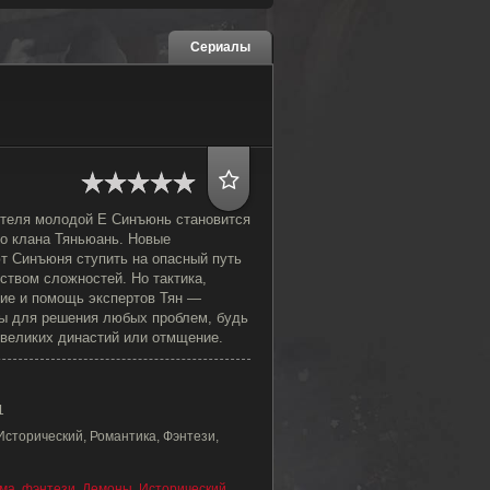
Сериалы
ителя молодой Е Синъюнь становится
о клана Тяньюань. Новые
т Синъюня ступить на опасный путь
ством сложностей. Но тактика,
ие и помощь экспертов Тян —
ы для решения любых проблем, будь
 великих династий или отмщение.
1
Исторический, Романтика, Фэнтези,
ма
,
фэнтези
,
Демоны
,
Исторический
,