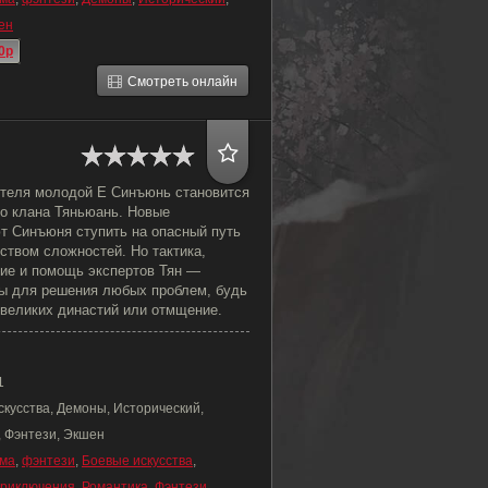
ен
0p
Смотреть онлайн
ителя молодой Е Синъюнь становится
о клана Тяньюань. Новые
т Синъюня ступить на опасный путь
ством сложностей. Но тактика,
ие и помощь экспертов Тян —
ы для решения любых проблем, будь
 великих династий или отмщение.
1
скусства, Демоны, Исторический,
, Фэнтези, Экшен
ма
,
фэнтези
,
Боевые искусства
,
риключения
,
Романтика
,
Фэнтези
,