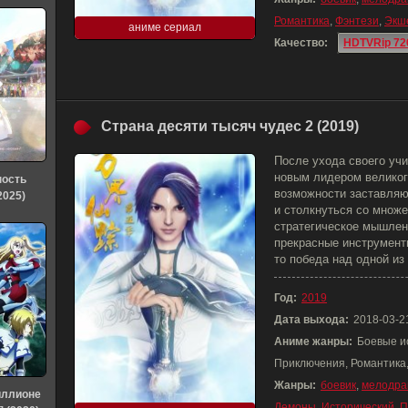
Романтика
,
Фэнтези
,
Экш
аниме сериал
Качество:
HDTVRip 72
Страна десяти тысяч чудес 2 (2019)
После ухода своего уч
новым лидером великог
ность
возможности заставляю
2025)
и столкнуться со множе
стратегическое мышлен
прекрасные инструмент
то победа над одной из
Год:
2019
Дата выхода:
2018-03-2
Аниме жанры:
Боевые и
Приключения, Романтика
Жанры:
боевик
,
мелодра
иллионе
Демоны
,
Исторический
,
П