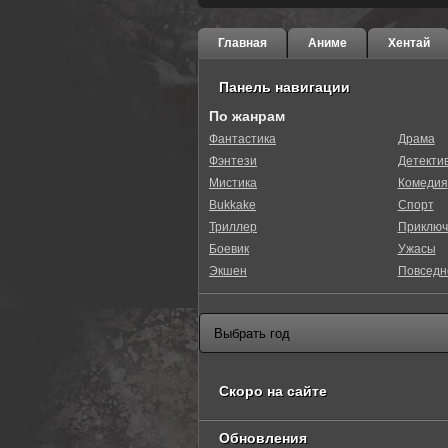
Главная
Аниме
Хентай
Панель навигации
По жанрам
Фантастика
Драма
Фэнтези
Детекти
0
1
2
3
4
5
Мистика
Комедия
Bukkake
Спорт
Триллер
Приключ
Боевик
Ужасы
Экшен
Повседн
Скоро на сайте
Обновления