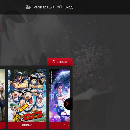
Регистрация
Вход
Главная
аниме
аниме
аниме