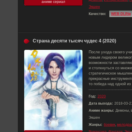
аниме сериал
Экшен
Качество:
WEB-DLRip
Страна десяти тысяч чудес 4 (2020)
После ухода своего уч
новым лидером великог
возможности заставляю
и столкнуться со множе
стратегическое мышлен
прекрасные инструмент
то победа над одной из
Год:
2020
Дата выхода:
2018-03-2
Аниме жанры:
Демоны, 
Экшен
Жанры:
боевик
,
мелодра
Романтика
,
Фэнтези
,
Экш