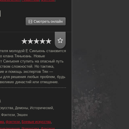
Смотреть онлайн
ителя молодой Е Синъюнь становится
о клана Тяньюань. Новые
т Синъюня ступить на опасный путь
ством сложностей. Но тактика,
ие и помощь экспертов Тян —
ы для решения любых проблем, будь
 великих династий или отмщение.
1
скусства, Демоны, Исторический,
, Фэнтези, Экшен
ма
,
фэнтези
,
Боевые искусства
,
риключения
,
Романтика
,
Фэнтези
,