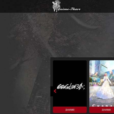
аниме
аниме