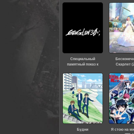
0
1
2
3
4
5
Специальный
Бесконеч
памятный показ к
Скарлет (
тридцатилетию
«Евангелиона» (2026)
Будни
Я стою на м