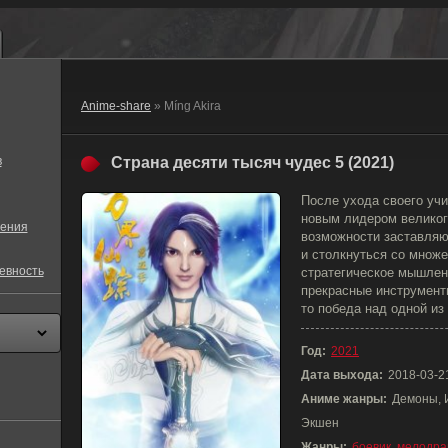
Anime-share
» Míng Akira
в
Страна десяти тысяч чудес 5 (2021)
После ухода своего уч
новым лидером великог
ения
возможности заставляю
и столкнуться со множе
евность
стратегическое мышлен
прекрасные инструмент
то победа над одной из
Год:
2021
Дата выхода:
2018-03-2
Аниме жанры:
Демоны, 
Экшен
Жанры:
боевик
,
мелодра