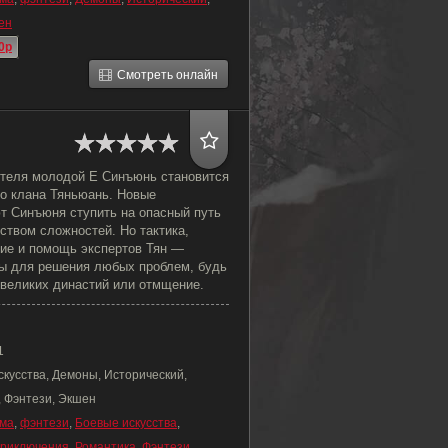
ен
0p
Смотреть онлайн
ителя молодой Е Синъюнь становится
о клана Тяньюань. Новые
т Синъюня ступить на опасный путь
ством сложностей. Но тактика,
ие и помощь экспертов Тян —
ы для решения любых проблем, будь
 великих династий или отмщение.
1
скусства, Демоны, Исторический,
, Фэнтези, Экшен
ма
,
фэнтези
,
Боевые искусства
,
риключения
,
Романтика
,
Фэнтези
,