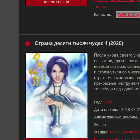
аниме сериал
Экшен
Качество:
WEB-DLRip
Страна десяти тысяч чудес 4 (2020)
После ухода своего уч
новым лидером великог
возможности заставляю
и столкнуться со множе
стратегическое мышлен
прекрасные инструмент
то победа над одной из
Год:
2020
Дата выхода:
2018-03-2
Аниме жанры:
Демоны, 
Экшен
Жанры:
боевик
,
мелодра
Романтика
,
Фэнтези
,
Экш