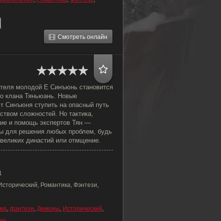
Смотреть онлайн
ителя молодой Е Синъюнь становится
о клана Тяньюань. Новые
т Синъюня ступить на опасный путь
ством сложностей. Но тактика,
ие и помощь экспертов Тян —
ы для решения любых проблем, будь
 великих династий или отмщение.
1
Исторический, Романтика, Фэнтези,
ма
,
фэнтези
,
Демоны
,
Исторический
,
ен