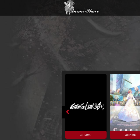
аниме
аниме