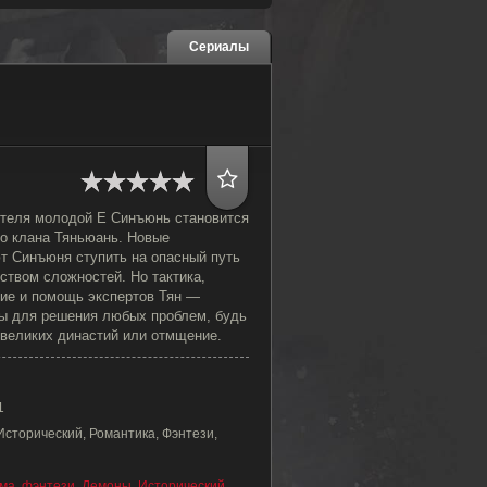
Сериалы
ителя молодой Е Синъюнь становится
о клана Тяньюань. Новые
т Синъюня ступить на опасный путь
ством сложностей. Но тактика,
ие и помощь экспертов Тян —
ы для решения любых проблем, будь
 великих династий или отмщение.
1
Исторический, Романтика, Фэнтези,
ма
,
фэнтези
,
Демоны
,
Исторический
,