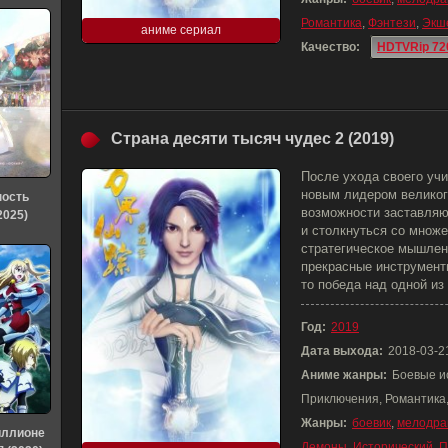
Романтика
,
Фэнтези
,
Экш
аниме сериал
Качество:
HDTVRip 72
Страна десяти тысяч чудес 2 (2019)
После ухода своего уч
новым лидером великог
ность
возможности заставляю
2025)
и столкнуться со множе
стратегическое мышлен
прекрасные инструмент
то победа над одной из
Год:
2019
Дата выхода:
2018-03-2
Аниме жанры:
Боевые и
Приключения, Романтика
Жанры:
боевик
,
мелодра
иллионе
Демоны
,
Исторический
,
П