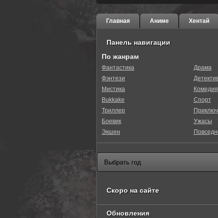
Главная
Аниме
Хентай
Панель навигации
По жанрам
Фантастика
Драма
Фэнтези
Детекти
0
1
2
3
4
5
Мистика
Комедия
Bukkake
Спорт
Триллер
Приключ
Боевик
Ужасы
Экшен
Повседн
Скоро на сайте
Обновления