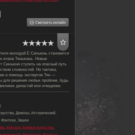
Смотреть онлайн
ителя молодой Е Синъюнь становится
о клана Тяньюань. Новые
т Синъюня ступить на опасный путь
ством сложностей. Но тактика,
ие и помощь экспертов Тян —
ы для решения любых проблем, будь
 великих династий или отмщение.
1
скусства, Демоны, Исторический,
, Фэнтези, Экшен
ма
,
фэнтези
,
Боевые искусства
,
риключения
,
Романтика
,
Фэнтези
,