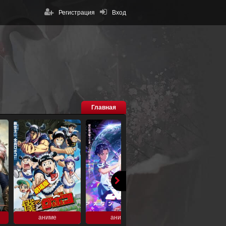
Регистрация
Вход
Главная
аниме
аниме
аниме