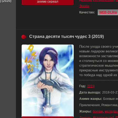
] (2020)
аниме сериал
Экшен
Качество:
WEB-DLRip
Страна десяти тысяч чудес 3 (2019)
После ухода своего уч
новым лидером великог
возможности заставляю
и столкнуться со множе
стратегическое мышлен
прекрасные инструмент
то победа над одной из
Год:
2019
Дата выхода:
2018-03-2
Аниме жанры:
Боевые и
Приключения, Романтика
Жанры:
боевик
,
мелодра
Демоны
,
Исторический
,
П