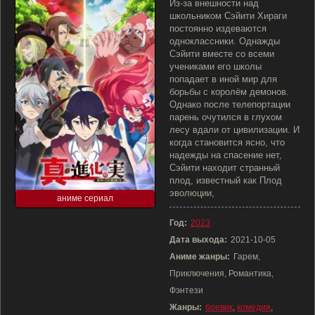
Из-за внешности над
школьником Сэйити Хираги
постоянно издеваются
одноклассники. Однажды
Сэйити вместе со всеми
учениками его школы
попадает в иной мир для
борьбы с королём демонов.
Однако после телепортации
парень очутился в глухом
лесу вдали от цивилизации. И
когда становится ясно, что
надежды на спасение нет,
Сэйити находит странный
плод, известный как Плод
эволюции,
аниме сериал
Год:
2023
Дата выхода:
2021-10-05
Аниме жанры:
Гарем,
Приключения, Романтика,
Фэнтези
Жанры:
боевик
,
комедия
,