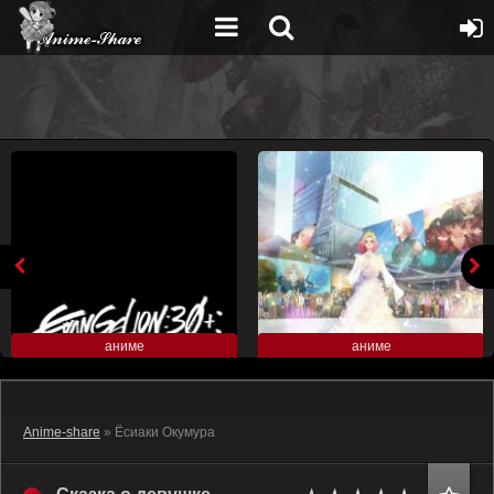
аниме
аниме
Anime-share
» Ёсиаки Окумура