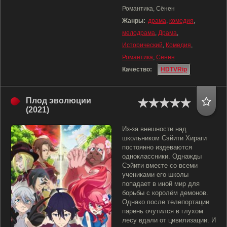
Романтика, Сёнен
Жанры:
драма
,
комедия
,
мелодрама
,
Драма
,
Исторический
,
Комедия
,
Романтика
,
Сёнен
Качество:
HDTVRip
Плод эволюции
(2021)
Из-за внешности над
школьником Сэйити Хираги
постоянно издеваются
одноклассники. Однажды
Сэйити вместе со всеми
учениками его школы
попадает в иной мир для
борьбы с королём демонов.
Однако после телепортации
парень очутился в глухом
лесу вдали от цивилизации. И