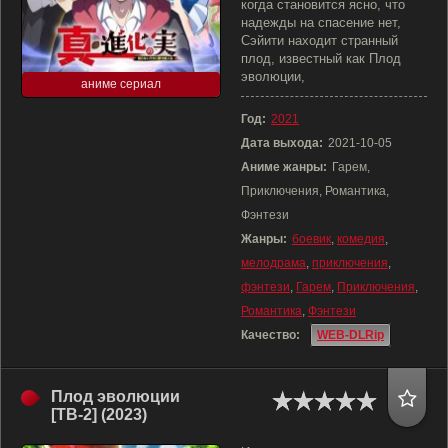
когда становится ясно, что
надежды на спасение нет,
Сэйити находит странный
плод, известный как Плод
эволюции,
аниме сериал
Год:
2021
Дата выхода:
2021-10-05
Аниме жанры:
Гарем,
Приключения, Романтика,
Фэнтези
Жанры:
боевик
,
комедия
,
мелодрама
,
приключения
,
фэнтези
,
Гарем
,
Приключения
,
Романтика
,
Фэнтези
Качество:
WEB-DLRip
Плод эволюции
[ТВ-2] (2023)