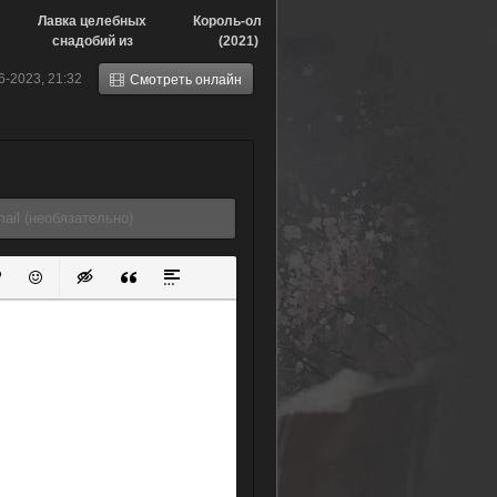
Лавка целебных
Король-олень
снадобий из
(2021)
другого мира
6-2023, 21:32
Смотреть онлайн
(2020)
ок
й список
ь ссылку
тавить защищенную ссылку
Вставить смайлик
Вставка скрытого текста
Вставка цитаты
Вставка спойлера