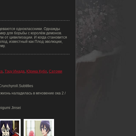
деваются одноклассники. Однажды
мир для борьбы с королём демонов.
ли от цивилизации. И когда становится
плод, известный как Плод эволюции,
му.
са
,
Тэцу Инада
,
Юрика Кубо
,
Сатоми
runchyroll.Subtitles
жизнь наладилась в мгновение ока 2 /
higumi Jinsei