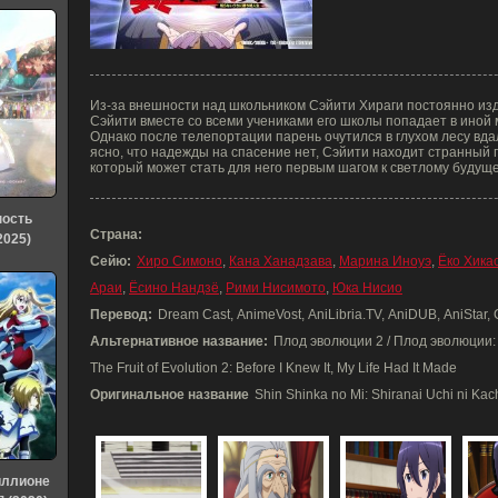
Из-за внешности над школьником Сэйити Хираги постоянно из
Сэйити вместе со всеми учениками его школы попадает в иной 
Однако после телепортации парень очутился в глухом лесу вда
ясно, что надежды на спасение нет, Сэйити находит странный 
который может стать для него первым шагом к светлому будуще
ность
Страна:
2025)
Сейю:
Хиро Симоно
,
Кана Ханадзава
,
Марина Иноуэ
,
Ёко Хика
Араи
,
Ёсино Нандзё
,
Рими Нисимото
,
Юка Нисио
Перевод:
Dream Cast, AnimeVost, AniLibria.TV, AniDUB, AniStar, C
Альтернативное название:
Плод эволюции 2 / Плод эволюции: 
The Fruit of Evolution 2: Before I Knew It, My Life Had It Made
Оригинальное название
Shin Shinka no Mi: Shiranai Uchi ni Kac
иллионе