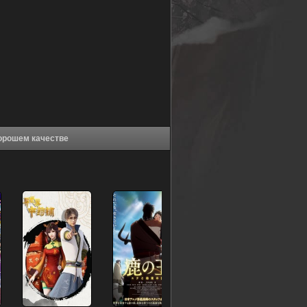
д эволюции [ТВ-2] (2023) в хорошем качестве