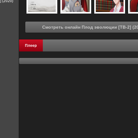
] (2020)
Плеер