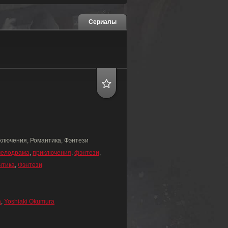
Сериалы
ключения, Романтика, Фэнтези
мелодрама
,
приключения
,
фэнтези
,
нтика
,
Фэнтези
а
,
Yoshiaki Okumura