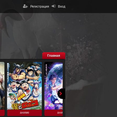
Регистрация
Вход
Главная
аниме
аниме
аниме