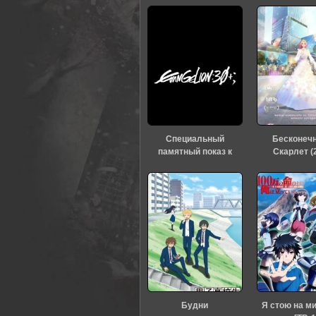
Специальный
Бесконеч
памятный показ к
Скарлет (
тридцатилетию
«Евангелиона» (2026)
Будни
Я стою на м