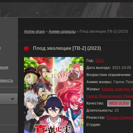
Anime-share
»
Аниме-сериалы
» Плод эволюции [ТВ-2] (2023)
в
Плод эволюции [ТВ-2] (2023)
Год:
2023
ения
Дата выхода:
2021-10-05
Возрастное ограничение:
евность
Аниме жанры:
Гарем, При
Жанры:
боевик
,
комедия
,
Гарем
,
Приключения
,
Рома
Качество:
WEB-DLRip
Длительность:
23
Режиссёр:
Ёсиаки Окумур
Студия: