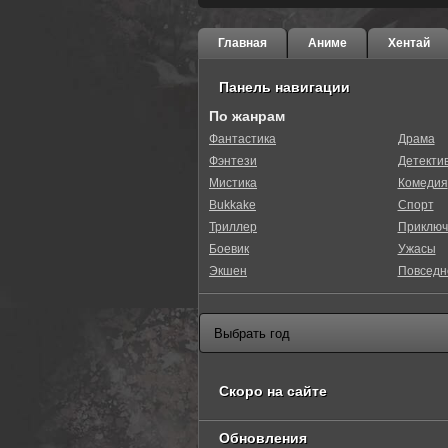
Главная
Аниме
Хентай
Панель навигации
По жанрам
Фантастика
Драма
Фэнтези
Детекти
Мистика
Комедия
Bukkake
Спорт
Триллер
Приключ
Боевик
Ужасы
Экшен
Повседн
Скоро на сайте
Обновления