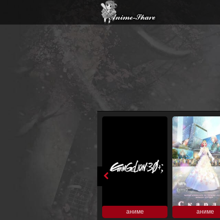
аниме
аниме