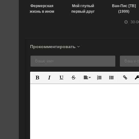
Фермерская
Мой глупый
Ван-Пис [ТВ]
жизнь в ином
первый друг
(1999)
мире (2023)
(2023)
30-0
Прокомментировать
Полужирный
Курсив
Подчеркнутый
Зачеркнутый
Выравнивание
Нумерованный спис
Маркированны
Вставит
Вс