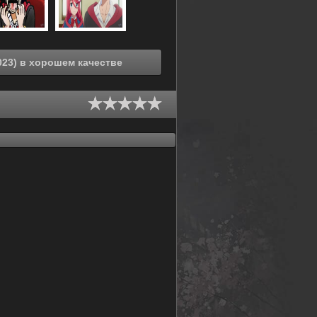
Смотреть онлайн Плод эволюции [ТВ-2] (2023) в хорошем качестве