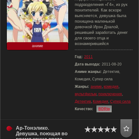
подразделения «Г4», из рук
похитителей. Как вскоре
выясняется, девушка была
похищена маленькой
девочкой Ирэн Доалой,
решившей заработать денег
для своего отца и
вознамерившейся
аниме
Год:
2011
Дата выхода:
2011-08-20
Аниме жанры:
Детектив,
Комедия, Супер сила
Жанры:
аниме
,
комедия
,
мультфильм
,
приключения
,
Детектив
,
Комедия
,
Супер сила
Качество:
BDRip
Ар-Тонэлико.
Девушка, поющая во