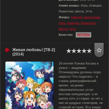
Аниме жанры:
Игры, Комедия,
Романтика, Школа, Этти
Жанры:
комедия
,
мелодрама
,
Игры
,
Комедия
,
Романтика
,
Школа
,
Этти
Качество:
HDTVRip
Живая любовь! [ТВ-2]
(2014)
16-летняя Хонока Косака в
ужасе – академию
Отонокидзака должны скоро
закрыть! Что поделать – в
стране демографический
кризис, на рынке
образовательных услуг
жесткая конкуренция, а их
школа хоть и старая, но нет у
нее ни щедрых спонсоров, ни
славной истории. Все вокруг