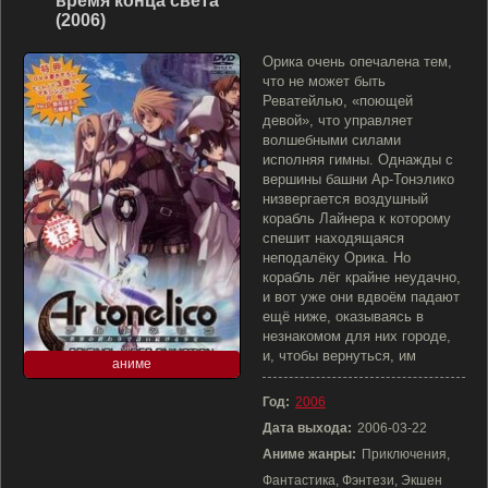
время конца света
(2006)
Орика очень опечалена тем,
что не может быть
Реватейлью, «поющей
девой», что управляет
волшебными силами
исполняя гимны. Однажды с
вершины башни Ар-Тонэлико
низвергается воздушный
корабль Лайнера к которому
спешит находящаяся
неподалёку Орика. Но
корабль лёг крайне неудачно,
и вот уже они вдвоём падают
ещё ниже, оказываясь в
незнакомом для них городе,
и, чтобы вернуться, им
аниме
Год:
2006
Дата выхода:
2006-03-22
Аниме жанры:
Приключения,
Фантастика, Фэнтези, Экшен