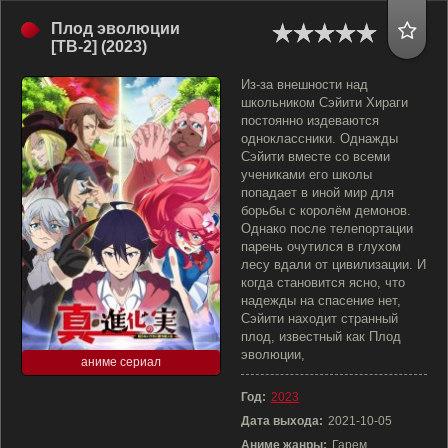
Плод эволюции
[ТВ-2] (2023)
Из-за внешности над
школьником Сэйити Хираги
постоянно издеваются
одноклассники. Однажды
Сэйити вместе со всеми
учениками его школы
попадает в иной мир для
борьбы с королём демонов.
Однако после телепортации
парень очутился в глухом
лесу вдали от цивилизации. И
когда становится ясно, что
надежды на спасение нет,
Сэйити находит странный
плод, известный как Плод
эволюции,
аниме сериал
Год:
2023
Дата выхода:
2021-10-05
Аниме жанры:
Гарем,