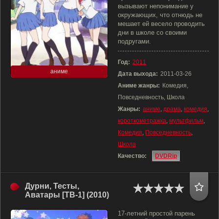
вызывают непонимание у
окружающих, что отнюдь не
мешает ей весело проводить
дни в школе со своими
подругами.
Год:
2011
аниме
Дата выхода:
2011-03-26
Аниме жанры:
Комедия,
Повседневность, Школа
Жанры:
аниме
,
драма
,
комедия
,
короткометражка
,
мультфильм
,
Комедия
,
Повседневность
,
Школа
Качество:
DVDRip
Дурни, Тесты,
Аватары [ТВ-1] (2010)
17-летний простой парень