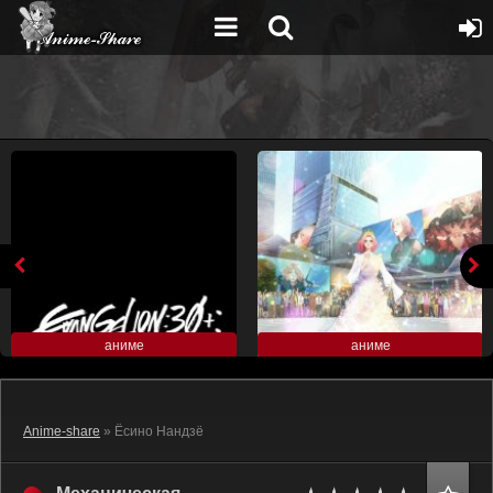
аниме
аниме
Anime-share
» Ёсино Нандзё