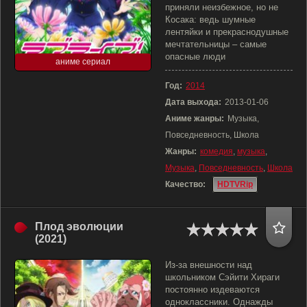
приняли неизбежное, но не
Косака: ведь шумные
лентяйки и прекраснодушные
мечтательницы – самые
опасные люди
аниме сериал
Год:
2014
Дата выхода:
2013-01-06
Аниме жанры:
Музыка,
Повседневность, Школа
Жанры:
комедия
,
музыка
,
Музыка
,
Повседневность
,
Школа
Качество:
HDTVRip
Плод эволюции
(2021)
Из-за внешности над
школьником Сэйити Хираги
постоянно издеваются
одноклассники. Однажды