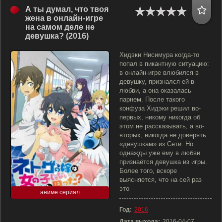
А ты думал, что твоя
жена в онлайн-игре
на самом деле не
девушка? (2016)
Хидэки Нисимура когда-то
попал в пикантную ситуацию:
в онлайн-игре влюбился в
девушку, признался ей в
любви, а она оказалась
парнем. После такого
конфуза Хидэки решил во-
первых, никому никогда об
этом не рассказывать, а во-
вторых, никогда не доверять
«девушкам» из Сети. Но
однажды уже ему в любви
признаётся девушка из игры.
Более того, вскоре
выясняется, что на сей раз
это
аниме сериал
Год:
2016
Дата выхода:
2016-04-07