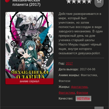
Механическая
планета (2017)
Действие разворачивается в
мире, который был
уничтожен, но затем
полностью воссоздан в виде
заводного механизма. В один
прекрасный день на дом
ученика старшей школы
Наото Миуры падает чёрный
ящик, внутри которого
оказывается девушка-робот.
Год:
2017
Дата выхода:
2017-04-06
Аниме жанры:
Фантастика,
Фэнтези
аниме сериал
Жанры:
фантастика
,
Фантастика
,
Фэнтези
Качество:
HDTVRip