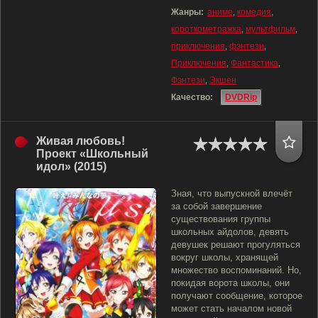
Жанры:
аниме
,
комедия
,
короткометражка
,
мультфильм
,
приключения
,
фэнтези
,
Приключения
,
Фантастика
,
Фэнтези
,
Экшен
Качество:
DVDRip
Живая любовь!
Проект «Школьный
идол» (2015)
Зная, что выпускной влечёт
за собой завершение
существования группы
школьных айдолов, девять
девушек решают прогуляться
вокруг школы, хранящей
множество воспоминаний. Но,
покидая ворота школы, они
получают сообщение, которое
может стать началом новой