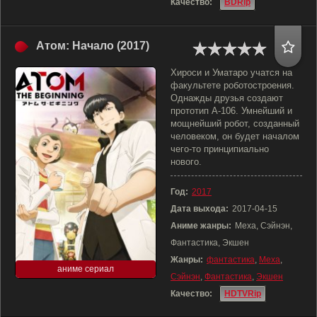
Качество:
BDRip
Атом: Начало (2017)
Хироси и Уматаро учатся на
факультете роботостроения.
Однажды друзья создают
прототип А-106. Умнейший и
мощнейший робот, созданный
человеком, он будет началом
чего-то принципиально
нового.
Год:
2017
Дата выхода:
2017-04-15
Аниме жанры:
Меха, Сэйнэн,
Фантастика, Экшен
Жанры:
фантастика
,
Меха
,
аниме сериал
Сэйнэн
,
Фантастика
,
Экшен
Качество:
HDTVRip