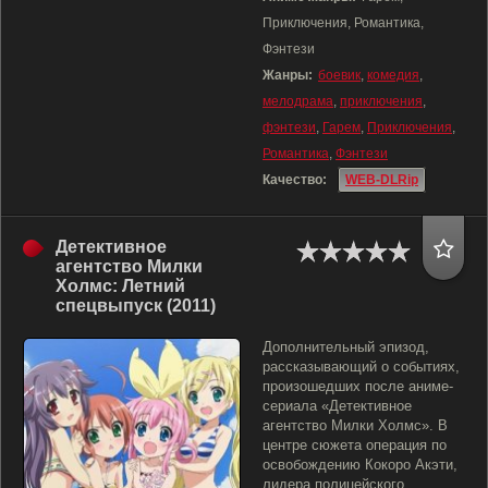
Приключения, Романтика,
Фэнтези
Жанры:
боевик
,
комедия
,
мелодрама
,
приключения
,
фэнтези
,
Гарем
,
Приключения
,
Романтика
,
Фэнтези
Качество:
WEB-DLRip
Детективное
агентство Милки
Холмс: Летний
спецвыпуск (2011)
Дополнительный эпизод,
рассказывающий о событиях,
произошедших после аниме-
сериала «Детективное
агентство Милки Холмс». В
центре сюжета операция по
освобождению Кокоро Акэти,
лидера полицейского