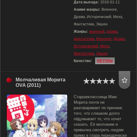
Дата выхода:
2016-01-11
Аниме жанры:
Военное,
Драма, Исторический, Меха,
Фантастика, Экшен
Жанры:
военный
,
драма
,
фантастика
,
Военное
,
Драма
,
Исторический
,
Меха
,
Фантастика
,
Экшен
Качество:
HDTVRip
Молчаливая Морита
OVA (2011)
Старшеклассница Маю
Морита почти не
разговаривает по причине
того, что слишком долго
обдумывает то, что хочет
сказать. Её молчание и
привычка смотреть людям
прямо в глаза периодически