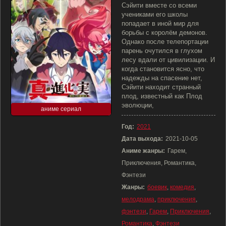
Сэйити вместе со всеми
учениками его школы
попадает в иной мир для
борьбы с королём демонов.
Однако после телепортации
парень очутился в глухом
лесу вдали от цивилизации. И
когда становится ясно, что
надежды на спасение нет,
Сэйити находит странный
плод, известный как Плод
эволюции,
аниме сериал
Год:
2021
Дата выхода:
2021-10-05
Аниме жанры:
Гарем,
Приключения, Романтика,
Фэнтези
Жанры:
боевик
,
комедия
,
мелодрама
,
приключения
,
фэнтези
,
Гарем
,
Приключения
,
Романтика
,
Фэнтези