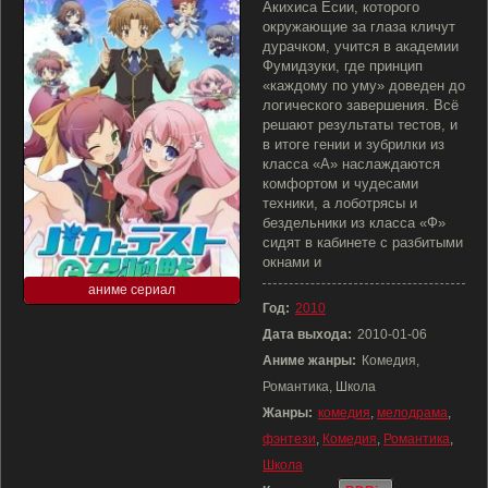
Акихиса Ёсии, которого
окружающие за глаза кличут
дурачком, учится в академии
Фумидзуки, где принцип
«каждому по уму» доведен до
логического завершения. Всё
решают результаты тестов, и
в итоге гении и зубрилки из
класса «А» наслаждаются
комфортом и чудесами
техники, а лоботрясы и
бездельники из класса «Ф»
сидят в кабинете с разбитыми
окнами и
аниме сериал
Год:
2010
Дата выхода:
2010-01-06
Аниме жанры:
Комедия,
Романтика, Школа
Жанры:
комедия
,
мелодрама
,
фэнтези
,
Комедия
,
Романтика
,
Школа