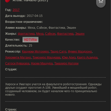
Атом: Начало (2017)
Год:
2017
Дата выхода:
2017-04-15
Возрастное ограничение:
Аниме жанры:
Меха, Сэйнэн, Фантастика, Экшен
Жанры:
фантастика
,
Меха
,
Сэйнэн
,
Фантастика
,
Экшен
Качество:
HDTVRip
Длительность:
25
Режиссёр:
Кацуюки Мотохиро
,
Тацуо Сато
,
Фумио Маэдзоно
,
Хиромити Матано
,
Томохиро Мацукава
,
Юки Ариэ
,
Каито Асакура
,
Сатоси Кувахара
,
Наоки Мацуура
,
Такахиро Натори
Студия:
Хироси и Уматаро учатся на факультете роботостроения. Однажды
друзья создают прототип А-106. Умнейший и мощнейший робот,
созданный человеком, он будет началом чего-то принципиально
нового.
Страна: