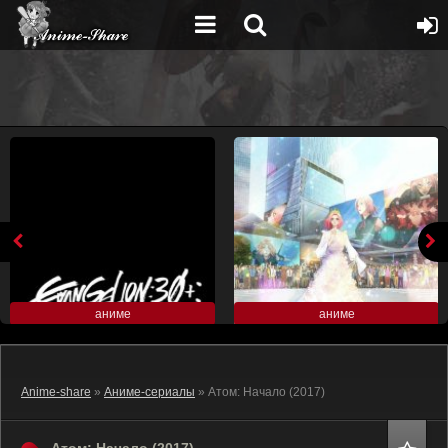
аниме
аниме
Anime-share
»
Аниме-сериалы
» Атом: Начало (2017)