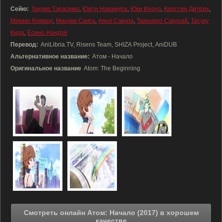
Сейю:
Такума Тэрасима
,
Юити Накамура
,
Юки Иноуэ
,
Керстин Дитрих
,
Микако Комацу
,
Мицуки Саига
,
Аянэ Сакура
,
Такахиро Сакурай
,
Тасуку
Кида
,
Ёсино Нандзё
Перевод:
AniLibria.TV, Risens Team, SHIZA Project, AniDUB
Альтернативное название:
Атом - Начало
Оригинальное название
Atom: The Beginning
Смотреть онлайн Атом: Начало (2017) в хорошем
качестве