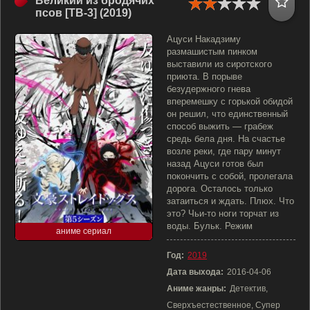
Великий из бродячих
псов [ТВ-3] (2019)
Ацуси Накадзиму
размашистым пинком
выставили из сиротского
приюта. В порыве
безудержного гнева
вперемешку с горькой обидой
он решил, что единственный
способ выжить — грабеж
средь бела дня. На счастье
возле реки, где пару минут
назад Ацуси готов был
покончить с собой, пролегала
дорога. Осталось только
затаиться и ждать. Плюх. Что
это? Чьи-то ноги торчат из
воды. Бульк. Режим
аниме сериал
Год:
2019
Дата выхода:
2016-04-06
Аниме жанры:
Детектив,
Сверхъестественное, Супер