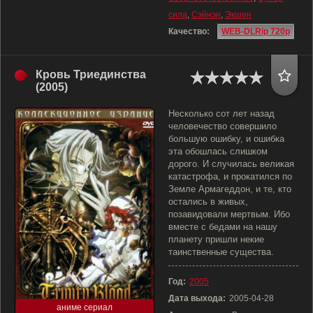
сила
,
Сэйнэн
,
Экшен
Качество:
WEB-DLRip 720p
Кровь Триединства
(2005)
Несколько сот лет назад
человечество совершило
большую ошибку, и ошибка
эта обошлась слишком
дорого. И случилась великая
катастрофа, и прокатился по
Земле Армагеддон, и те, кто
остались в живых,
позавидовали мертвым. Ибо
вместе с бедами на нашу
планету пришли некие
таинственные существа.
Год:
2005
Дата выхода:
2005-04-28
аниме сериал