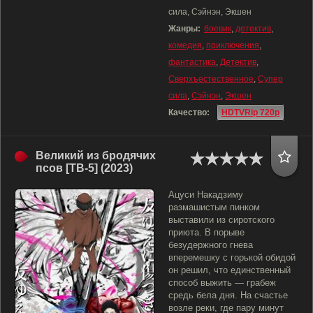
сила, Сэйнэн, Экшен
Жанры:
боевик
,
детектив
,
комедия
,
приключения
,
фантастика
,
Детектив
,
Сверхъестественное
,
Супер
сила
,
Сэйнэн
,
Экшен
Качество:
HDTVRip 720p
Великий из бродячих
псов [ТВ-5] (2023)
Ацуси Накадзиму
размашистым пинком
выставили из сиротского
приюта. В порыве
безудержного гнева
вперемешку с горькой обидой
он решил, что единственный
способ выжить — грабеж
средь бела дня. На счастье
возле реки, где пару минут