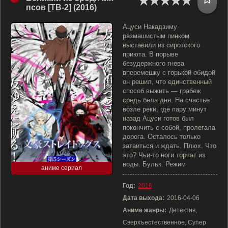
псов [ТВ-2] (2016)
Ацуси Накадзиму
размашистым пинком
выставили из сиротского
приюта. В порыве
безудержного гнева
вперемешку с горькой обидой
он решил, что единственный
способ выжить — грабеж
средь бела дня. На счастье
возле реки, где пару минут
назад Ацуси готов был
покончить с собой, пролегала
дорога. Осталось только
затаиться и ждать. Плюх. Что
это? Чьи-то ноги торчат из
воды. Бульк. Режим
аниме сериал
Год:
2016
Дата выхода:
2016-04-06
Аниме жанры:
Детектив,
Сверхъестественное, Супер