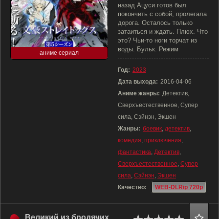
назад Ацуси готов был
покончить с собой, пролегала
дорога. Осталось только
затаиться и ждать. Плюх. Что
это? Чьи-то ноги торчат из
воды. Бульк. Режим
аниме сериал
Год:
2023
Дата выхода:
2016-04-06
Аниме жанры:
Детектив,
Сверхъестественное, Супер
сила, Сэйнэн, Экшен
Жанры:
боевик
,
детектив
,
комедия
,
приключения
,
фантастика
,
Детектив
,
Сверхъестественное
,
Супер
сила
,
Сэйнэн
,
Экшен
Качество:
WEB-DLRip 720p
Великий из бродячих