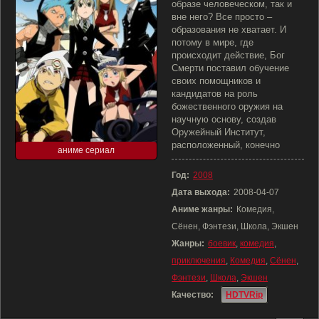
образе человеческом, так и
вне него? Все просто –
образования не хватает. И
потому в мире, где
происходит действие, Бог
Смерти поставил обучение
своих помощников и
кандидатов на роль
божественного оружия на
научную основу, создав
Оружейный Институт,
расположенный, конечно
аниме сериал
Год:
2008
Дата выхода:
2008-04-07
Аниме жанры:
Комедия,
Сёнен, Фэнтези, Школа, Экшен
Жанры:
боевик
,
комедия
,
приключения
,
Комедия
,
Сёнен
,
Фэнтези
,
Школа
,
Экшен
Качество:
HDTVRip