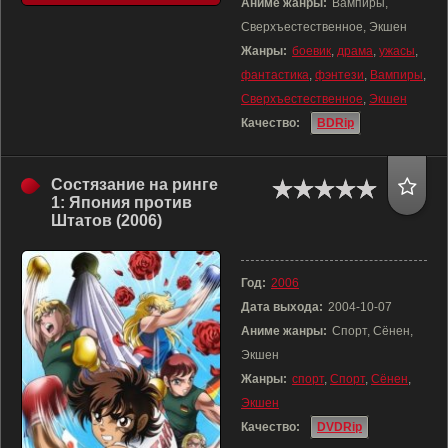
Аниме жанры:
Вампиры,
Сверхъестественное, Экшен
Жанры:
боевик
,
драма
,
ужасы
,
фантастика
,
фэнтези
,
Вампиры
,
Сверхъестественное
,
Экшен
Качество:
BDRip
Состязание на ринге
1: Япония против
Штатов (2006)
Год:
2006
Дата выхода:
2004-10-07
Аниме жанры:
Спорт, Сёнен,
Экшен
Жанры:
спорт
,
Спорт
,
Сёнен
,
Экшен
Качество:
DVDRip