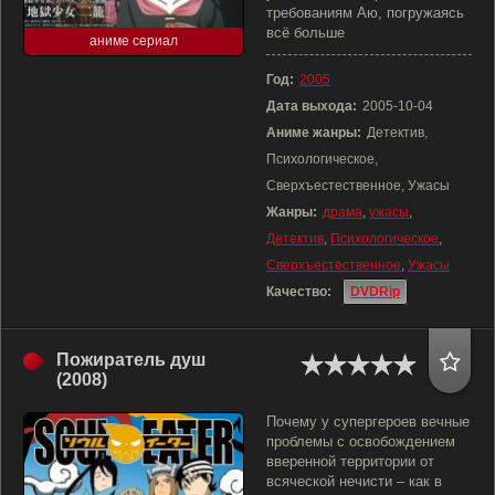
требованиям Аю, погружаясь
всё больше
аниме сериал
Год:
2005
Дата выхода:
2005-10-04
Аниме жанры:
Детектив,
Психологическое,
Сверхъестественное, Ужасы
Жанры:
драма
,
ужасы
,
Детектив
,
Психологическое
,
Сверхъестественное
,
Ужасы
Качество:
DVDRip
Пожиратель душ
(2008)
Почему у супергероев вечные
проблемы с освобождением
вверенной территории от
всяческой нечисти – как в