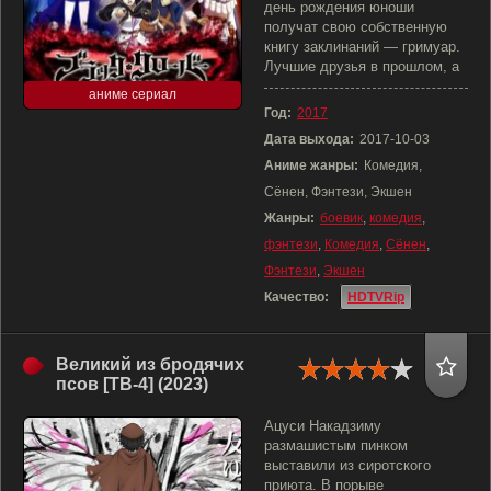
день рождения юноши
получат свою собственную
книгу заклинаний — гримуар.
Лучшие друзья в прошлом, а
аниме сериал
Год:
2017
Дата выхода:
2017-10-03
Аниме жанры:
Комедия,
Сёнен, Фэнтези, Экшен
Жанры:
боевик
,
комедия
,
фэнтези
,
Комедия
,
Сёнен
,
Фэнтези
,
Экшен
Качество:
HDTVRip
Великий из бродячих
псов [ТВ-4] (2023)
Ацуси Накадзиму
размашистым пинком
выставили из сиротского
приюта. В порыве