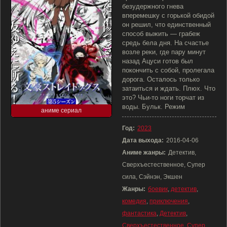
безудержного гнева
вперемешку с горькой обидой
он решил, что единственный
способ выжить — грабеж
средь бела дня. На счастье
возле реки, где пару минут
назад Ацуси готов был
покончить с собой, пролегала
дорога. Осталось только
затаиться и ждать. Плюх. Что
это? Чьи-то ноги торчат из
воды. Бульк. Режим
аниме сериал
Год:
2023
Дата выхода:
2016-04-06
Аниме жанры:
Детектив,
Сверхъестественное, Супер
сила, Сэйнэн, Экшен
Жанры:
боевик
,
детектив
,
комедия
,
приключения
,
фантастика
,
Детектив
,
Сверхъестественное
,
Супер