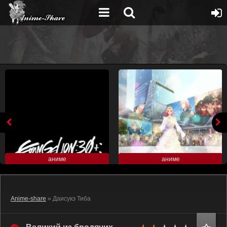
аниме
аниме
Anime-share
» Даисукэ Тиба