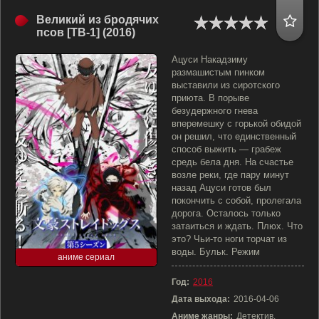
Великий из бродячих
псов [ТВ-1] (2016)
Ацуси Накадзиму
размашистым пинком
выставили из сиротского
приюта. В порыве
безудержного гнева
вперемешку с горькой обидой
он решил, что единственный
способ выжить — грабеж
средь бела дня. На счастье
возле реки, где пару минут
назад Ацуси готов был
покончить с собой, пролегала
дорога. Осталось только
затаиться и ждать. Плюх. Что
это? Чьи-то ноги торчат из
воды. Бульк. Режим
аниме сериал
Год:
2016
Дата выхода:
2016-04-06
Аниме жанры:
Детектив,