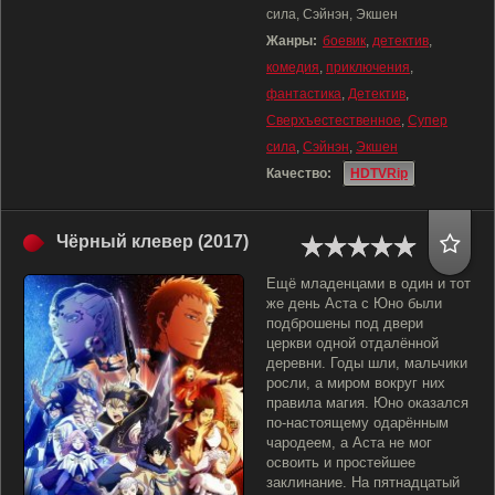
сила, Сэйнэн, Экшен
Жанры:
боевик
,
детектив
,
комедия
,
приключения
,
фантастика
,
Детектив
,
Сверхъестественное
,
Супер
сила
,
Сэйнэн
,
Экшен
Качество:
HDTVRip
Чёрный клевер (2017)
Ещё младенцами в один и тот
же день Аста с Юно были
подброшены под двери
церкви одной отдалённой
деревни. Годы шли, мальчики
росли, а миром вокруг них
правила магия. Юно оказался
по-настоящему одарённым
чародеем, а Аста не мог
освоить и простейшее
заклинание. На пятнадцатый