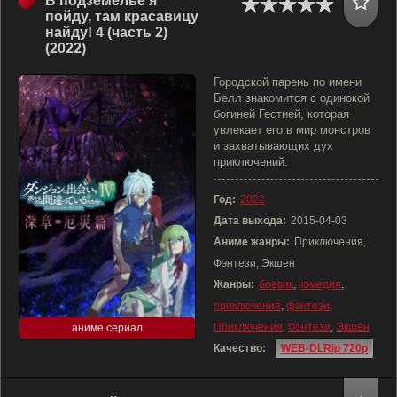
В подземелье я
пойду, там красавицу
найду! 4 (часть 2)
(2022)
Городской парень по имени
Белл знакомится с одинокой
богиней Гестией, которая
увлекает его в мир монстров
и захватывающих дух
приключений.
Год:
2022
Дата выхода:
2015-04-03
Аниме жанры:
Приключения,
Фэнтези, Экшен
Жанры:
боевик
,
комедия
,
приключения
,
фэнтези
,
Приключения
,
Фэнтези
,
Экшен
аниме сериал
Качество:
WEB-DLRip 720p