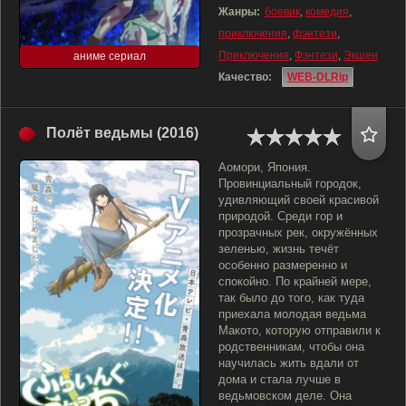
Жанры:
боевик
,
комедия
,
приключения
,
фэнтези
,
Приключения
,
Фэнтези
,
Экшен
аниме сериал
Качество:
WEB-DLRip
Полёт ведьмы (2016)
Аомори, Япония.
Провинциальный городок,
удивляющий своей красивой
природой. Среди гор и
прозрачных рек, окружённых
зеленью, жизнь течёт
особенно размеренно и
спокойно. По крайней мере,
так было до того, как туда
приехала молодая ведьма
Макото, которую отправили к
родственникам, чтобы она
научилась жить вдали от
дома и стала лучше в
ведьмовском деле. Она