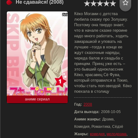
Не сдавайся! (2008)
Кёко Могами с детства
любила сказку про Золушку.
Поэтому она твердо знает,
что в начале сказке героине
надо много работать, ходить
замарашкой и уповать на
лучшее –тогда в конце ее
ждут сказочные наряды,
череда балов и свадьба с
принцем. Принц уже есть –
это бывший одноклассник
Кёко, красавец Сё Фува,
который отправился в Токио,
чтобы стать поп-звездой. Кёко
поехала в столицу
аниме сериал
Год:
2008
Дата выхода:
2008-10-05
Аниме жанры:
Драма,
Комедия, Романтика, Сёдзё
Жанры:
комедия
,
мелодрама
,