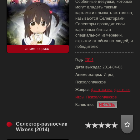
Особенные девушки, которые
могут владеть такими
картами и слышать их голоса,
называются Селекторами.
Селекторы проводят свои
карточные битвы в
специальном измерении,
скрытом от обычных людей, и
победителю,
аниме сериал
Год:
2014
Дата выхода:
2014-04-03
Аниме жанры:
Игры,
Психологическое
Жанры:
фантастика
,
фэнтези
,
Игры
,
Психологическое
Качество:
HDTVRip
Селектор-разносчик
Wixoss (2014)