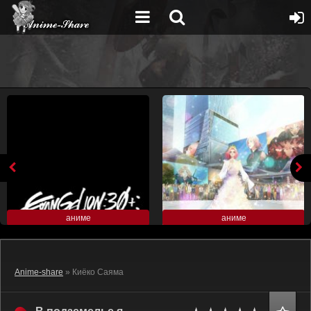
аниме
аниме
Anime-share
» Киёко Саяма