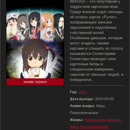
WIXOSS – это популярная у
подростков карточная игра.
Среди игроков ходят легенды
об особых картах «Рулиг»,
изображающих женских
персонажей и наделённых
собственной волей.
Особенные девушки, которые
могут владеть такими
картами и слышать их голоса,
называются Селекторами.
Селекторы проводят свои
карточные битвы в
специальном измерении,
скрытом от обычных людей, и
победителю,
аниме сериал
Год:
2014
Дата выхода:
2014-04-03
Аниме жанры:
Игры,
Психологическое
Жанры:
фантастика
,
фэнтези
,
Игры
,
Психологическое