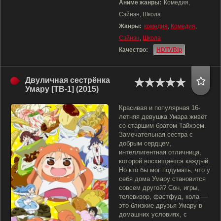
Аниме жанры:
Комедия,
Сэйнэн, Школа
Жанры:
комедия
,
Комедия
,
Сэйнэн
,
Школа
Качество:
HDTVRip
Двуличная сестрёнка
Умару [ТВ-1] (2015)
Красивая и популярная 16-
летняя девушка Умара живёт
со старшим братом Тайхэем.
Замечательная сестра с
добрым сердцем,
интеллигентная отличница,
которой восхищается каждый.
Но кто бы мог подумать, что у
себя дома Умару становится
совсем другой? Сон, игры,
телевизор, фастфуд, кола —
это близкие друзья Умару в
домашних условиях, с