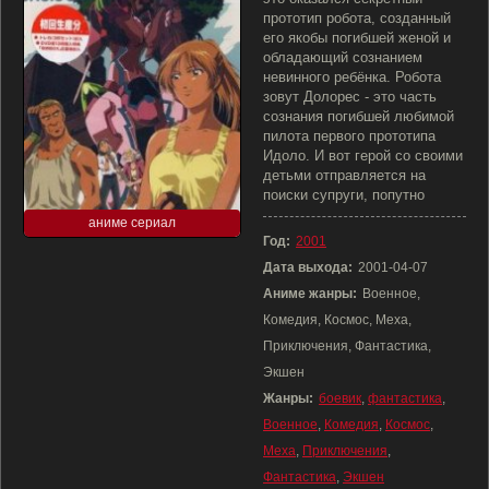
прототип робота, созданный
его якобы погибшей женой и
обладающий сознанием
невинного ребёнка. Робота
зовут Долорес - это часть
сознания погибшей любимой
пилота первого прототипа
Идоло. И вот герой со своими
детьми отправляется на
поиски супруги, попутно
аниме сериал
Год:
2001
Дата выхода:
2001-04-07
Аниме жанры:
Военное,
Комедия, Космос, Меха,
Приключения, Фантастика,
Экшен
Жанры:
боевик
,
фантастика
,
Военное
,
Комедия
,
Космос
,
Меха
,
Приключения
,
Фантастика
,
Экшен