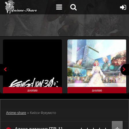
аниме
аниме
Anime-share
» Киёси Фукумото