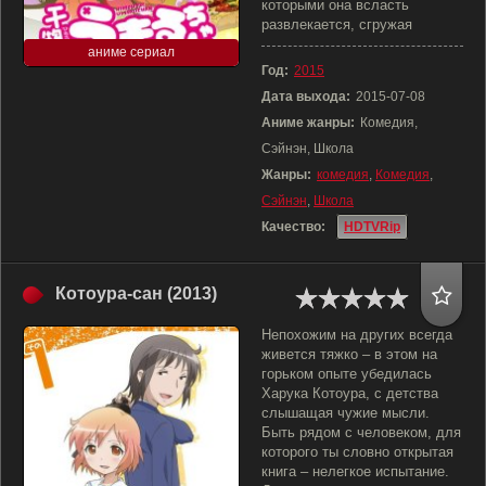
которыми она всласть
развлекается, сгружая
аниме сериал
Год:
2015
Дата выхода:
2015-07-08
Аниме жанры:
Комедия,
Сэйнэн, Школа
Жанры:
комедия
,
Комедия
,
Сэйнэн
,
Школа
Качество:
HDTVRip
Котоура-сан (2013)
Непохожим на других всегда
живется тяжко – в этом на
горьком опыте убедилась
Харука Котоура, с детства
слышащая чужие мысли.
Быть рядом с человеком, для
которого ты словно открытая
книга – нелегкое испытание.