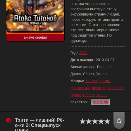
остатки человечества
построили высокую стену,
окружившую страну людей,
через которую титаны пройти
не могли. С тех пор прошло
сто лет, люди мирно живут
под защитой стены. Но
аниме сериал
однажды
Год:
2019
Дата выхода:
2013-04-07
Аниме жанры:
Военное,
Драма, Сёнен, Экшен
Жанры:
боевик
,
драма
,
фантастика
,
фэнтези
,
Военное
,
Драма
,
Сёнен
,
Экшен
Качество:
HDTVRip
Тэнти — лишний! Рё-
о-ки 2: Спецвыпуск
(1995)