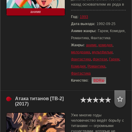
назад основателем их рода в
аниме
Год:
1993
Дата выхода:
1992-09-25
Аниме жанры:
Гарем, Комедия,
Романтика, Фантастика
Жанры:
аниме
,
комедия
,
мелодрама
,
мультфильм
,
фантастика
,
фэнтези
,
Гарем
,
Комедия
,
Романтика
,
Фантастика
Качество:
BDRip
Атака титанов [ТВ-2]
(2017)
Уже многие годы
человечество ведёт борьбу с
титанами — огромными
существами, которые не