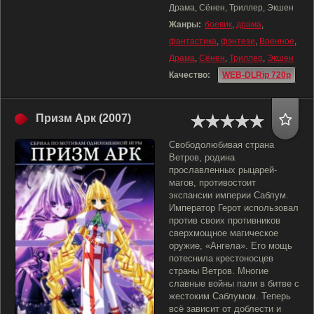
Драма, Сёнен, Триллер, Экшен
Жанры:
боевик
,
драма
,
фантастика
,
фэнтези
,
Военное
,
Драма
,
Сёнен
,
Триллер
,
Экшен
Качество:
WEB-DLRip 720p
Призм Арк (2007)
Свободолюбивая страна
Ветров, родина
прославленных рыцарей-
магов, противостоит
экспансии империи Саблум.
Император Герот использовал
против своих противников
сверхмощное магическое
оружие, «Ангела». Его мощь
потеснила крестоносцев
страны Ветров. Многие
славные войны пали в битве с
жестоким Саблумом. Теперь
всё зависит от доблести и