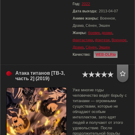
Год:
2022
Дата выхода:
2013-04-07
Аниме жанры:
Военное,
Драма, Сёнен, Экшен
Жанры:
боевик
,
драма
,
фантастика
,
фэнтези
,
Военное
,
Драма
,
Сёнен
,
Экшен
Качество:
WEB-DLRip
Атака титанов [ТВ-3,
часть 2] (2019)
Уже многие годы
человечество ведёт борьбу с
титанами — огромными
существами, которые не
обладают особым
интеллектом, зато едят
людей и получают от этого
удовольствие. После
продолжительной борьбы