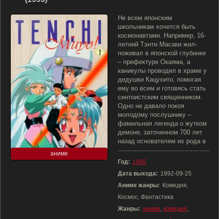
Не всем японским
школьникам хочется быть
космонавтами. Например, 16-
летний Тэнти Масаки жил-
поживал в японской глубинке
– префектуре Окаяма, а
каникулы проводил в храме у
дедушки Кацухито, помогая
ему во всем и готовясь стать
синтоистским священником.
Одно не давало покоя
молодому послушнику –
фамильная легенда о жутком
демоне, заточенном 700 лет
назад основателем их рода в
аниме
Год:
1995
Дата выхода:
1992-09-25
Аниме жанры:
Комедия,
Космос, Фантастика
Жанры:
аниме
,
комедия
,