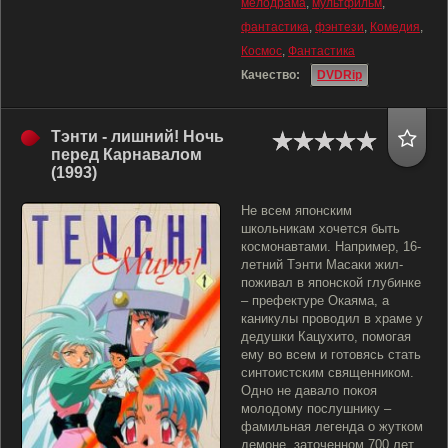
мелодрама
,
мультфильм
,
фантастика
,
фэнтези
,
Комедия
,
Космос
,
Фантастика
Качество:
DVDRip
Тэнти - лишний! Ночь
перед Карнавалом
(1993)
Не всем японским
школьникам хочется быть
космонавтами. Например, 16-
летний Тэнти Масаки жил-
поживал в японской глубинке
– префектуре Окаяма, а
каникулы проводил в храме у
дедушки Кацухито, помогая
ему во всем и готовясь стать
синтоистским священником.
Одно не давало покоя
молодому послушнику –
фамильная легенда о жутком
демоне, заточенном 700 лет