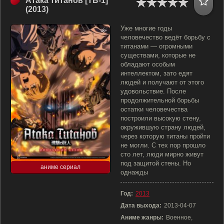
Атака титанов [ТВ-1]
(2013)
Уже многие годы
человечество ведёт борьбу с
титанами — огромными
существами, которые не
обладают особым
интеллектом, зато едят
людей и получают от этого
удовольствие. После
продолжительной борьбы
остатки человечества
построили высокую стену,
окружившую страну людей,
через которую титаны пройти
не могли. С тех пор прошло
сто лет, люди мирно живут
под защитой стены. Но
аниме сериал
однажды
Год:
2013
Дата выхода:
2013-04-07
Аниме жанры:
Военное,