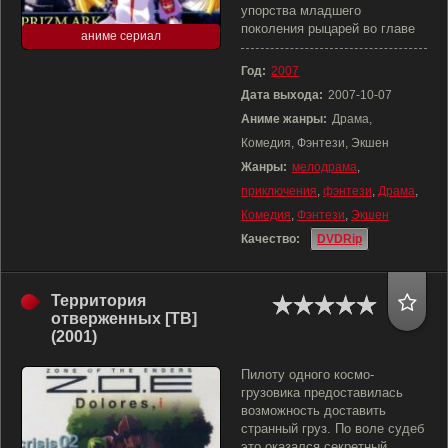
упорства младшего
поколения рыцарей во главе
аниме сериал
Год:
2007
Дата выхода:
2007-10-07
Аниме жанры:
Драма,
Комедия, Фэнтези, Экшен
Жанры:
мелодрама
,
приключения
,
фэнтези
,
Драма
,
Комедия
,
Фэнтези
,
Экшен
Качество:
DVDRip
Территория
отверженных [ТВ]
(2001)
Пилоту одного космо-
грузовика предоставилась
возможность доставить
странный груз. По воле судеб
это оказался секретный