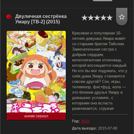
Двуличная сестрёнка
Умару [ТВ-2] (2015)
Красивая и популярная 16-
летняя девушка Умара живёт
со старшим братом Тайхэем.
Замечательная сестра с
добрым сердцем,
интеллигентная отличница,
которой восхищается каждый.
Но кто бы мог подумать, что у
себя дома Умару становится
совсем другой? Сон, игры,
телевизор, фастфуд, кола —
это близкие друзья Умару в
домашних условиях, с
которыми она всласть
развлекается, сгружая
аниме сериал
Год:
2015
Дата выхода:
2015-07-08