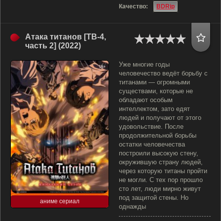
Качество:
BDRip
Атака титанов [ТВ-4,
часть 2] (2022)
Уже многие годы
человечество ведёт борьбу с
титанами — огромными
существами, которые не
обладают особым
интеллектом, зато едят
людей и получают от этого
удовольствие. После
продолжительной борьбы
остатки человечества
построили высокую стену,
окружившую страну людей,
через которую титаны пройти
не могли. С тех пор прошло
сто лет, люди мирно живут
под защитой стены. Но
аниме сериал
однажды