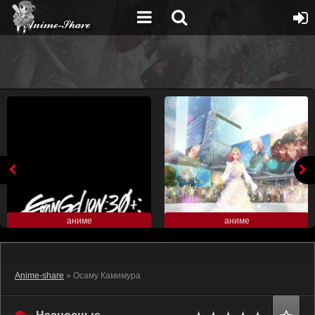
аниме
аниме
Anime-share
» Осаму Камимура