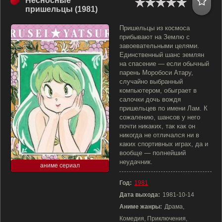
Несносные
пришельцы (1981)
Пришельцы из космоса
прибывают на Землю с
завоевательными целями.
Единственный шанс землян
на спасение — если обычный
парень Моробоси Атару,
случайно выбранный
компьютером, обыграет в
салочки дочь вождя
пришельцев по имени Лам. К
сожалению, шансов у него
почти никаких, так как он
никогда не отличался ни в
каких спортивных играх, да и
вообще — полнейший
неудачник.
аниме сериал
Год:
1981
Дата выхода:
1981-10-14
Аниме жанры:
Драма,
Комедия, Приключения,