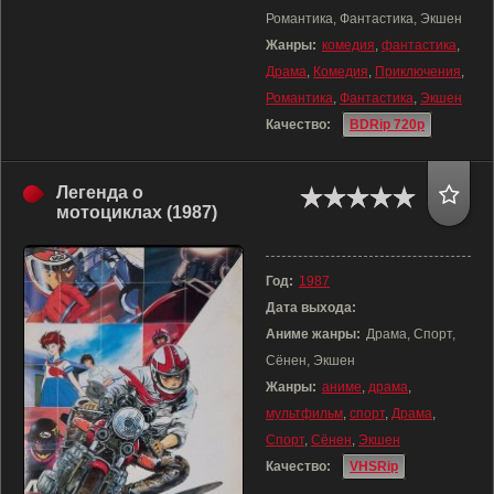
Романтика, Фантастика, Экшен
Жанры:
комедия
,
фантастика
,
Драма
,
Комедия
,
Приключения
,
Романтика
,
Фантастика
,
Экшен
Качество:
BDRip 720p
Легенда о
мотоциклах (1987)
Год:
1987
Дата выхода:
Аниме жанры:
Драма, Спорт,
Сёнен, Экшен
Жанры:
аниме
,
драма
,
мультфильм
,
спорт
,
Драма
,
Спорт
,
Сёнен
,
Экшен
Качество:
VHSRip