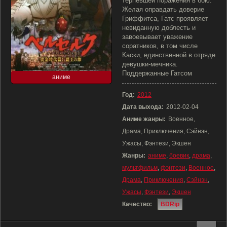
терпевшей поражения в бою.
Желая оправдать доверие
Гриффитса, Гатс проявляет
невиданную доблесть и
завоевывает уважение
соратников, в том числе
Каски, единственной в отряде
девушки-мечника.
Поддержанные Гатсом
аниме
Год:
2012
Дата выхода:
2012-02-04
Аниме жанры:
Военное,
Драма, Приключения, Сэйнэн,
Ужасы, Фэнтези, Экшен
Жанры:
аниме
,
боевик
,
драма
,
мультфильм
,
фэнтези
,
Военное
,
Драма
,
Приключения
,
Сэйнэн
,
Ужасы
,
Фэнтези
,
Экшен
Качество:
BDRip