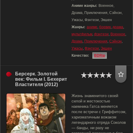
Аниме жанры:
Военное,
Драма, Приключения, Сэйнэн,
Ужасы, Фэнтези, Экшен
Жанры:
аниме
,
боевик
,
драма
,
мультфильм
,
фэнтези
,
Военное
,
Драма
,
Приключения
,
Сэйнэн
,
Ужасы
,
Фэнтези
,
Экшен
Качество:
BDRip
Берсерк. Золотой
век: Фильм I. Бехерит
Властителя (2012)
Жизнь знаменитого своей
силой и жестокостью
наемника Гатса меняется
после встречи с Гриффитсом,
харизматичным вожаком
легендарного отряда Соколов
— банды, ни разу не