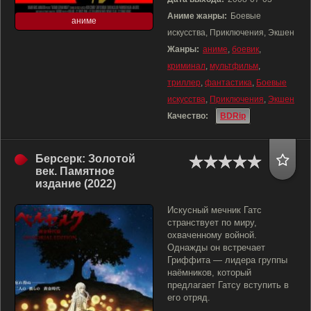
Аниме жанры:
Боевые
аниме
искусства, Приключения, Экшен
Жанры:
аниме
,
боевик
,
криминал
,
мультфильм
,
триллер
,
фантастика
,
Боевые
искусства
,
Приключения
,
Экшен
Качество:
BDRip
Берсерк: Золотой
век. Памятное
издание (2022)
Искусный мечник Гатс
странствует по миру,
охваченному войной.
Однажды он встречает
Гриффита — лидера группы
наёмников, который
предлагает Гатсу вступить в
его отряд.