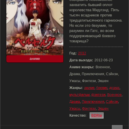
захватить бывший оплот
королевства Мидлэнд. Пять
тысяч всадников против
тридцатитысячного гарнизона.
Но если это безумие, то
разумен ли Гатс, во всем
поддерживающий боевого
товарища?
Год:
2012
аниме
Дата выхода:
2012-06-23
Аниме жанры:
Военное,
Драма, Приключения, Сэйнэн,
Ужасы, Фэнтези, Экшен
Жанры:
аниме
,
боевик
,
драма
,
мультфильм
,
фэнтези
,
Военное
,
Драма
,
Приключения
,
Сэйнэн
,
Ужасы
,
Фэнтези
,
Экшен
Качество:
BDRip