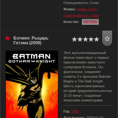
Повседневность, Спорт
Жанры:
драма
,
спорт
,
Повседневность
,
Спорт
Качество:
HDTVRip
Бэтмен: Рыцарь
Готэма (2008)
Этот мультипликационный
фильм повествует о первых
приключениях известного
супергероя Бэтмэна. Он,
фактически, соединяет
сюжеты 2-х фильмов Batman
Begins и The Dark Knight.
Шесть короткометражных
историй продолжительностью
11-15 минут, созданные
японскими аниматорами.
Год:
2008
Дата выхода:
2008-07-03