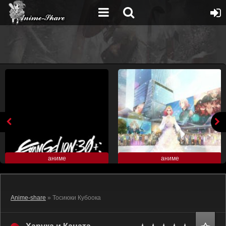
аниме
аниме
Anime-share
» Тосиюки Кубоока