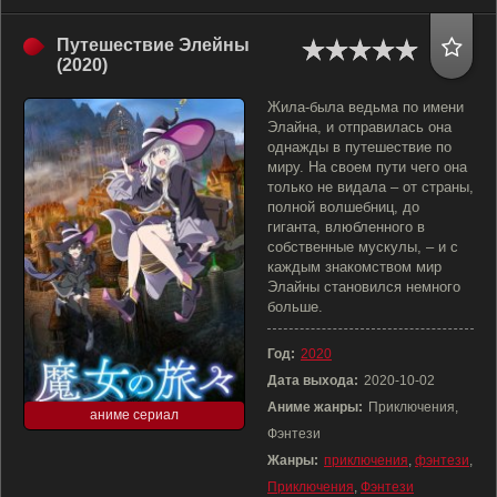
Путешествие Элейны
(2020)
Жила-была ведьма по имени
Элайна, и отправилась она
однажды в путешествие по
миру. На своем пути чего она
только не видала – от страны,
полной волшебниц, до
гиганта, влюбленного в
собственные мускулы, – и с
каждым знакомством мир
Элайны становился немного
больше.
Год:
2020
Дата выхода:
2020-10-02
Аниме жанры:
Приключения,
аниме сериал
Фэнтези
Жанры:
приключения
,
фэнтези
,
Приключения
,
Фэнтези