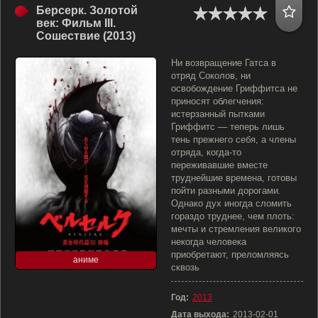
Берсерк. Золотой
век: Фильм III.
Сошествие (2013)
Ни возвращение Гатса в
отряд Соколов, ни
освобождение Гриффитса не
приносят облегчения:
истерзанный пытками
Гриффитс — теперь лишь
тень прежнего себя, а члены
отряда, когда-то
переживавшие вместе
труднейшие времена, готовы
пойти разными дорогами.
Однако дух иногда сломить
гораздо труднее, чем плоть:
мечты и стремления великого
некогда человека
приобретают, преломляясь
аниме
сквозь
Год:
2013
Дата выхода:
2013-02-01