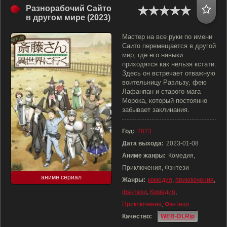
Разнорабочий Сайто
в другом мире (2023)
Мастер на все руки по имени
Саито перемещается в другой
мир, где его навыки
приходятся как нельзя кстати.
Здесь он встречает отважную
воительницу Раэльзу, фею
Лафанпан и старого мага
Морока, который постоянно
забывает заклинания.
Год:
2023
Дата выхода:
2023-01-08
Аниме жанры:
Комедия,
Приключения, Фэнтези
аниме сериал
Жанры:
комедия
,
приключения
,
фэнтези
,
Комедия
,
Приключения
,
Фэнтези
Качество:
WEB-DLRip