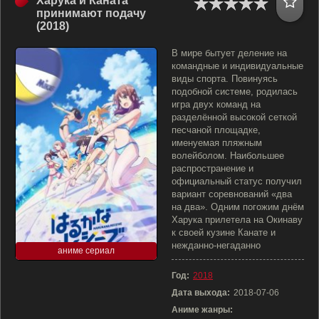
Харука и Каната
принимают подачу
(2018)
В мире бытует деление на
командные и индивидуальные
виды спорта. Повинуясь
подобной системе, родилась
игра двух команд на
разделённой высокой сеткой
песчаной площадке,
именуемая пляжным
волейболом. Наибольшее
распространение и
официальный статус получил
вариант соревнований «два
на два». Одним погожим днём
Харука прилетела на Окинаву
к своей кузине Канате и
нежданно-негаданно
аниме сериал
Год:
2018
Дата выхода:
2018-07-06
Аниме жанры: