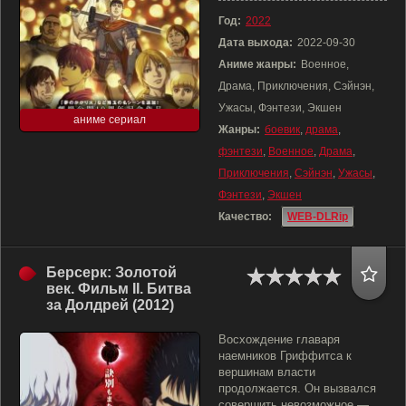
Год:
2022
Дата выхода:
2022-09-30
Аниме жанры:
Военное,
Драма, Приключения, Сэйнэн,
Ужасы, Фэнтези, Экшен
аниме сериал
Жанры:
боевик
,
драма
,
фэнтези
,
Военное
,
Драма
,
Приключения
,
Сэйнэн
,
Ужасы
,
Фэнтези
,
Экшен
Качество:
WEB-DLRip
Берсерк: Золотой
век. Фильм II. Битва
за Долдрей (2012)
Восхождение главаря
наемников Гриффитса к
вершинам власти
продолжается. Он вызвался
совершить невозможное —