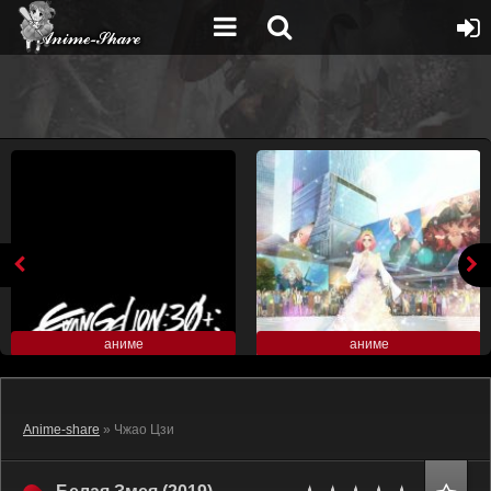
аниме
аниме
Anime-share
» Чжао Цзи