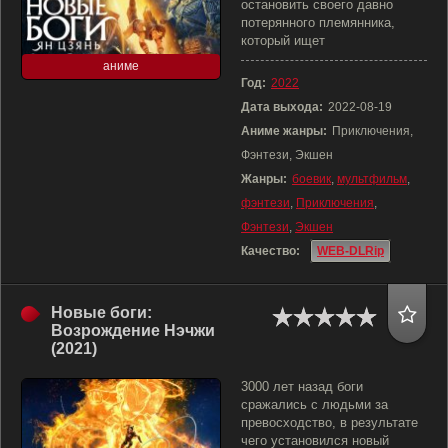
остановить своего давно
потерянного племянника,
который ищет
аниме
Год:
2022
Дата выхода:
2022-08-19
Аниме жанры:
Приключения,
Фэнтези, Экшен
Жанры:
боевик
,
мультфильм
,
фэнтези
,
Приключения
,
Фэнтези
,
Экшен
Качество:
WEB-DLRip
Новые боги:
Возрождение Нэчжи
(2021)
3000 лет назад боги
сражались с людьми за
превосходство, в результате
чего установился новый