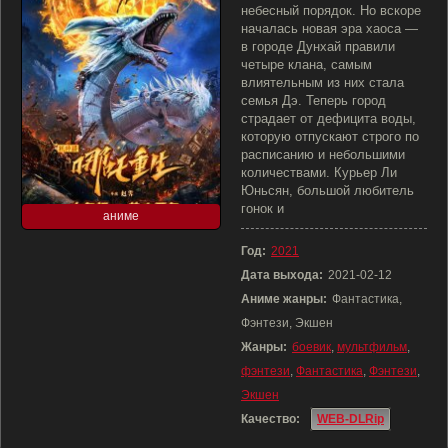
небесный порядок. Но вскоре
началась новая эра хаоса —
в городе Дунхай правили
четыре клана, самым
влиятельным из них стала
семья Дэ. Теперь город
страдает от дефицита воды,
которую отпускают строго по
расписанию и небольшими
количествами. Курьер Ли
Юньсян, большой любитель
гонок и
аниме
Год:
2021
Дата выхода:
2021-02-12
Аниме жанры:
Фантастика,
Фэнтези, Экшен
Жанры:
боевик
,
мультфильм
,
фэнтези
,
Фантастика
,
Фэнтези
,
Экшен
Качество:
WEB-DLRip