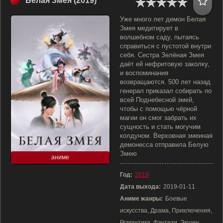
Белая Змея (2019)
Уже много лет демон Белая
Змея медитирует в
волшебном саду, пытаясь
справиться с пустотой внутри
себя. Сестра Зелёная Змея
даёт ей нефритовую заколку,
и воспоминания
возвращаются. 500 лет назад
генерал приказал собирать по
всей Поднебесной змей,
чтобы с помощью чёрной
магии он смог забрать их
сущность и стать могучим
колдуном. Верховная змеиная
демонесса отправила Белую
Змею
аниме
Год:
2019
Дата выхода:
2019-01-11
Аниме жанры:
Боевые
искусства, Драма, Приключения,
Романтика, Фэнтези, Экшен