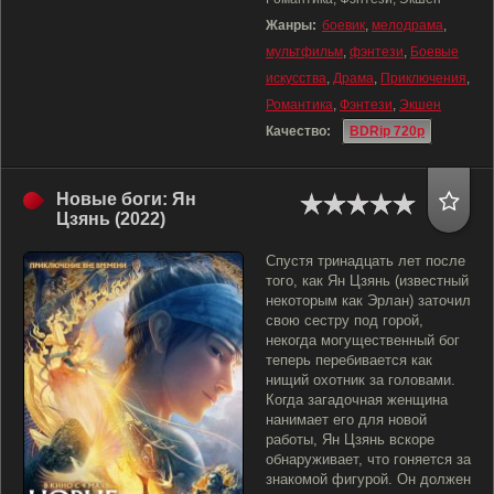
Жанры:
боевик
,
мелодрама
,
мультфильм
,
фэнтези
,
Боевые
искусства
,
Драма
,
Приключения
,
Романтика
,
Фэнтези
,
Экшен
Качество:
BDRip 720p
Новые боги: Ян
Цзянь (2022)
Спустя тринадцать лет после
того, как Ян Цзянь (известный
некоторым как Эрлан) заточил
свою сестру под горой,
некогда могущественный бог
теперь перебивается как
нищий охотник за головами.
Когда загадочная женщина
нанимает его для новой
работы, Ян Цзянь вскоре
обнаруживает, что гоняется за
знакомой фигурой. Он должен