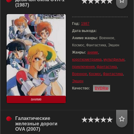
(1987)
Год:
1987
Дата выхода:
Аниме жанры:
Военное,
Космос, Фантастика, Экшен
Жанры:
аниме
,
короткометражка
,
мультфильм
,
приключения
,
фантастика
,
Военное
,
Космос
,
Фантастика
,
Экшен
Качество:
DVDRip
аниме
Галактические
железные дороги
OVA (2007)