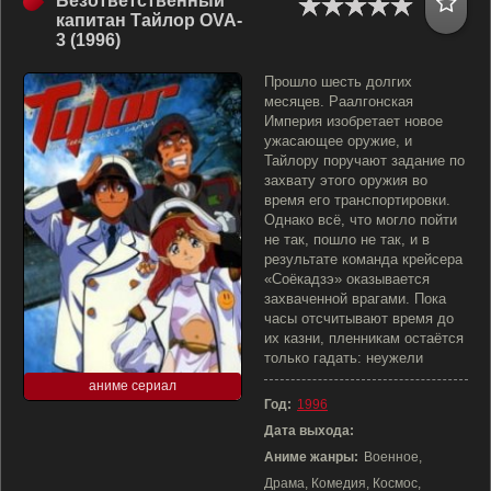
Безответственный
капитан Тайлор OVA-
3 (1996)
Прошло шесть долгих
месяцев. Раалгонская
Империя изобретает новое
ужасающее оружие, и
Тайлору поручают задание по
захвату этого оружия во
время его транспортировки.
Однако всё, что могло пойти
не так, пошло не так, и в
результате команда крейсера
«Соёкадзэ» оказывается
захваченной врагами. Пока
часы отсчитывают время до
их казни, пленникам остаётся
только гадать: неужели
аниме сериал
Год:
1996
Дата выхода:
Аниме жанры:
Военное,
Драма, Комедия, Космос,