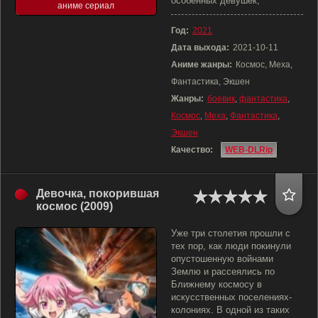
особенных девушек,
аниме сериал
Год:
2021
Дата выхода:
2021-10-11
Аниме жанры:
Космос, Меха,
Фантастика, Экшен
Жанры:
боевик
,
фантастика
,
Космос
,
Меха
,
Фантастика
,
Экшен
Качество:
WEB-DLRip
Девочка, покорившая
космос (2009)
Уже три столетия прошли с
тех пор, как люди покинули
опустошенную войнами
Землю и рассеялись по
Ближнему космосу в
искусственных поселениях-
колониях. В одной из таких