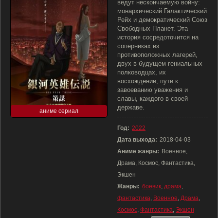
ведут нескончаемую войну:
монархический Галактический
Рейх и демократический Союз
Свободных Планет. Эта
история сосредоточится на
соперниках из
противоположных лагерей,
двух в будущем гениальных
полководцах, их
восхождении, пути к
завоеванию уважения и
славы, каждого в своей
державе.
аниме сериал
Год:
2022
Дата выхода:
2018-04-03
Аниме жанры:
Военное,
Драма, Космос, Фантастика,
Экшен
Жанры:
боевик
,
драма
,
фантастика
,
Военное
,
Драма
,
Космос
,
Фантастика
,
Экшен