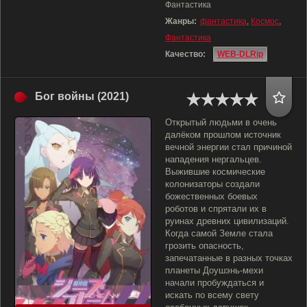
Фантастика
Жанры:
фантастика
,
Космос
,
Фантастика
Качество:
WEB-DLRip
Бог войны (2021)
Открытый людьми в очень
далёком прошлом источник
вечной энергии стал причиной
нападения нергальцев.
Выжившие космические
колонизаторы создали
божественных боевых
роботов и спрятали их в
руинах древних цивилизаций.
Когда самой Земле стала
грозить опасность,
запечатанные в разных точках
планеты Доушэнь-мехи
начали пробуждаться и
искать по всему свету