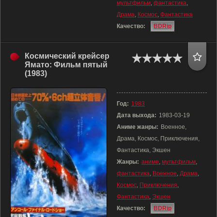
мультфильм
,
фантастика
,
Драма
,
Космос
,
Фантастика
Качество:
BDRip
Космический крейсер
Ямато: Фильм пятый
(1983)
Год:
1983
Дата выхода:
1983-03-19
Аниме жанры:
Военное,
Драма, Космос, Приключения,
Фантастика, Экшен
Жанры:
аниме
,
мультфильм
,
фантастика
,
Военное
,
Драма
,
Космос
,
Приключения
,
Фантастика
,
Экшен
Качество:
BDRip