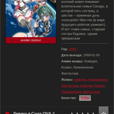
колоний живет-поживает
влиятельная семья Сисидо, в
которой пять сестриц, а
шестая – приемная дочь
лоли-робот Имо-тян (в мире
будущего роботов уважают).
И вот глава семьи, старшая
сестра Кадзанэ, одним
прекрасным
аниме сериал
Год:
2009
Дата выхода:
2009-01-05
Аниме жанры:
Комедия,
Космос, Приключения,
Фантастика
Жанры:
комедия
,
приключения
,
фантастика
,
Комедия
,
Космос
,
Приключения
,
Фантастика
Качество:
TVRip
Девичья Сила OVA-1