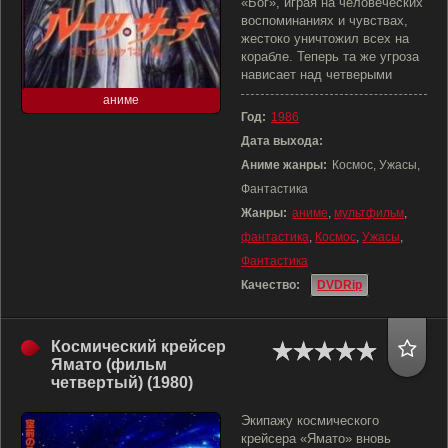
«Бог», играя на человеческих
воспоминаниях и чувствах,
жестоко уничтожил всех на
корабле. Теперь та же угроза
нависает над четверыми
аниме
Год:
1986
Дата выхода:
Аниме жанры:
Космос, Ужасы,
Фантастика
Жанры:
аниме
,
мультфильм
,
фантастика
,
Космос
,
Ужасы
,
Фантастика
Качество:
DVDRip
Космический крейсер
Ямато (фильм
четвертый) (1980)
Экипажу космического
крейсера «Ямато» вновь