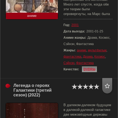
Много лет спустя, когда обе
эти теории были
опровергнуты, на Марс была
аниме
Год:
2001
Дата выхода:
2001-01-25
Аниме жанры:
Драма, Космос,
Сэйнэн, Фантастика
Жанры:
аниме
,
мультфильм
,
фантастика
,
Драма
,
Космос
,
Сэйнэн
,
Фантастика
Качество:
DVDRip
Легенда о героях
Галактики (третий
сезон) (2022)
В далеком-далеком будущем
в далекой-далекой галактике
две межзвёздные державы