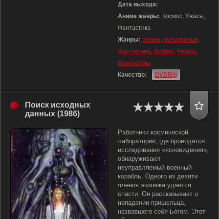
Дата выхода:
Аниме жанры:
Космос, Ужасы,
Фантастика
Жанры:
аниме
,
мультфильм
,
фантастика
,
Космос
,
Ужасы
,
Фантастика
Качество:
DVDRip
Поиск исходных
данных (1986)
Работники космической
лаборатории, где проводятся
исследования «ясновидения»,
обнаруживают
неуправляемый военный
корабль. Одного из девяти
членов экипажа удается
спасти. Он рассказывает о
нападении пришельца,
назвавшего себя Богом. Этот