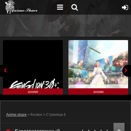
аниме
аниме
Anime-share
» Космос » Страница 6