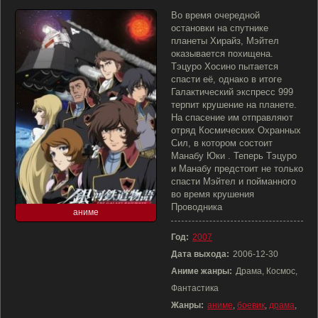
Во время очередной
остановки на спутнике
планеты Хирайз, Мэйтел
оказывается похищена.
Тэцуро Хосино пытается
спасти её, однако в итоге
Галактический экспресс 999
терпит крушение на планете.
На спасение им отправляют
отряд Космических Охранных
Сил, в котором состоит
Манабу Юки . Теперь Тэцуро
и Манабу предстоит не только
спасти Мэйтел и пойманного
во время крушения
Проводника
аниме
Год:
2007
Дата выхода:
2006-12-30
Аниме жанры:
Драма, Космос,
Фантастика
Жанры:
аниме
,
боевик
,
драма
,