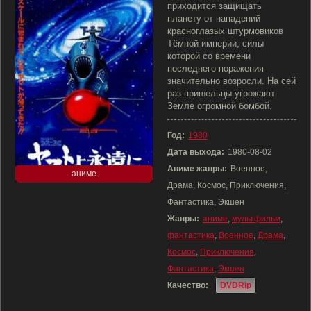
приходится защищать
планету от нападений
красноглазых штурмовиков
Тёмной империи, силы
которой со времени
последнего поражения
значительно возросли. На сей
раз пришельцы угрожают
Земле огромной бомбой.
Год:
1980
Дата выхода:
1980-08-02
Аниме жанры:
Военное,
аниме
Драма, Космос, Приключения,
Фантастика, Экшен
Жанры:
аниме
,
мультфильм
,
фантастика
,
Военное
,
Драма
,
Космос
,
Приключения
,
Фантастика
,
Экшен
Качество:
DVDRip