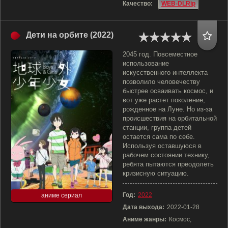
Качество:
WEB-DLRip
Дети на орбите (2022)
2045 год. Повсеместное
использование
искусственного интеллекта
позволило человечеству
быстрее осваивать космос, и
вот уже растет поколение,
рожденное на Луне. Но из-за
происшествия на орбитальной
станции, группа детей
остается сама по себе.
Используя оставшуюся в
рабочем состоянии технику,
ребята пытаются преодолеть
кризисную ситуацию.
Год:
2022
аниме сериал
Дата выхода:
2022-01-28
Аниме жанры:
Космос,