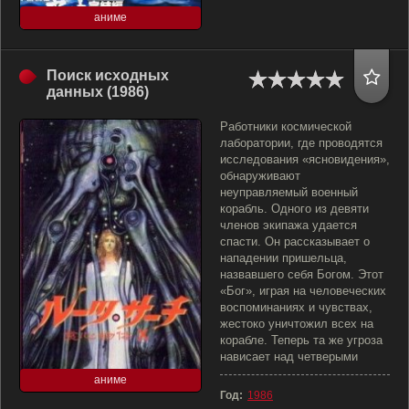
аниме
Поиск исходных
данных (1986)
Работники космической
лаборатории, где проводятся
исследования «ясновидения»,
обнаруживают
неуправляемый военный
корабль. Одного из девяти
членов экипажа удается
спасти. Он рассказывает о
нападении пришельца,
назвавшего себя Богом. Этот
«Бог», играя на человеческих
воспоминаниях и чувствах,
жестоко уничтожил всех на
корабле. Теперь та же угроза
нависает над четверыми
аниме
Год:
1986