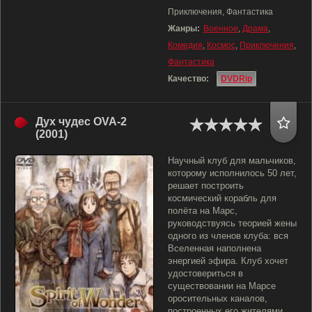
Приключения, Фантастика
Жанры:
Военное
,
Драма
,
Комедия
,
Космос
,
Приключения
,
Фантастика
Качество:
DVDRip
Дух чудес OVA-2
(2001)
Научный клуб для мальчиков,
которому исполнилось 50 лет,
решает построить
космический корабль для
полёта на Марс,
руководствуясь теорией жены
одного из членов клуба: вся
Вселенная наполнена
энергией эфира. Клуб хочет
удостовериться в
существовании на Марсе
оросительных каналов,
построенных его жителями.