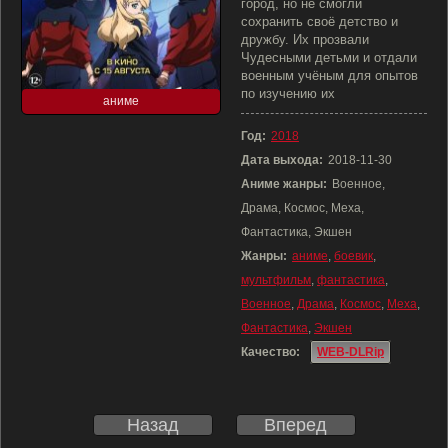
город, но не смогли
сохранить своё детство и
дружбу. Их прозвали
Чудесными детьми и отдали
военным учёным для опытов
по изучению их
аниме
Год:
2018
Дата выхода:
2018-11-30
Аниме жанры:
Военное,
Драма, Космос, Меха,
Фантастика, Экшен
Жанры:
аниме
,
боевик
,
мультфильм
,
фантастика
,
Военное
,
Драма
,
Космос
,
Меха
,
Фантастика
,
Экшен
Качество:
WEB-DLRip
Назад
Вперед