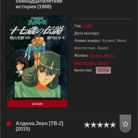
семнадцатилетняя
история (1988)
Год:
1988
Дата выхода:
Аниме жанры:
Космос, Меха,
Фантастика, Экшен
Жанры:
Космос
,
Меха
,
Фантастика
,
Экшен
Качество:
BDRip
аниме
Алдноа.Зеро [ТВ-2]
(2015)