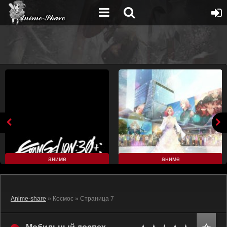
аниме
аниме
Anime-share
» Космос » Страница 7