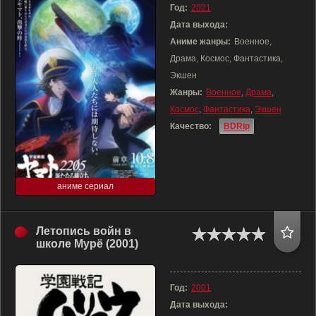
Год:
2021
Дата выхода:
Аниме жанры:
Военное,
Драма, Космос, Фантастика,
Экшен
Жанры:
Военное
,
Драма
,
Космос
,
Фантастика
,
Экшен
Качество:
BDRip
аниме сериал
Летопись войн в
школе Мурё (2001)
Год:
2001
Дата выхода: