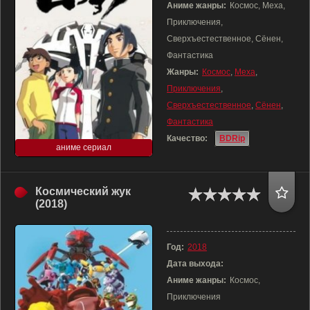
Аниме жанры:
Космос, Меха,
Приключения,
Сверхъестественное, Сёнен,
Фантастика
Жанры:
Космос
,
Меха
,
Приключения
,
Сверхъестественное
,
Сёнен
,
Фантастика
Качество:
BDRip
аниме сериал
Космический жук
(2018)
Год:
2018
Дата выхода:
Аниме жанры:
Космос,
Приключения