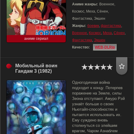
Аниме жанры:
Военное,
Космос, Меха, Сёнен,
Фантастика, Экшен
Жанры:
боевик
,
фантастика
,
Военное
,
Космос
,
Меха
,
Сёнен
,
аниме сериал
Фантастика
,
Экшен
Качество:
WEB-DLRip
Мобильный воин
Гандам 3 (1982)
Одногодичная война
подходит к концу. Потерпев
поражение на Земле, силы
Зеона отступают. Амуро Рэй
узнаёт больше о своих
Ньютайп-способностях и
пытается использовать их.
Ему суждено вновь
столкнуться со злейшим
врагом, Чаром Азнаблем