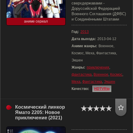
сверхдержавами -
Доруссийской Федерацией
Военного Соглашения (ДФВС)
и Соединёнными Штатами
аниме сериал
Год:
2013
Дата выхода:
2013-04-12
Аниме жанры:
Военное,
Космос, Меха, Фантастика,
Экшен
Жанры:
приключения
,
фантастика
,
Военное
,
Космос
,
Меха
,
Фантастика
,
Экшен
Качество:
HDTVRip
Космический линкор
Ямато 2205: Новое
приключение (2021)