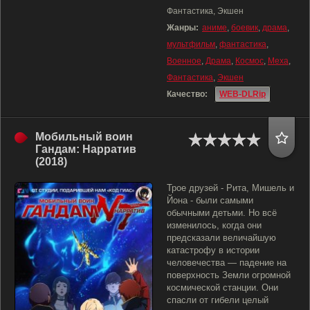
Фантастика, Экшен
Жанры:
аниме
,
боевик
,
драма
,
мультфильм
,
фантастика
,
Военное
,
Драма
,
Космос
,
Меха
,
Фантастика
,
Экшен
Качество:
WEB-DLRip
Мобильный воин
Гандам: Нарратив
(2018)
Трое друзей - Рита, Мишель и
Йона - были самыми
обычными детьми. Но всё
изменилось, когда они
предсказали величайшую
катастрофу в истории
человечества — падение на
поверхность Земли огромной
космической станции. Они
спасли от гибели целый