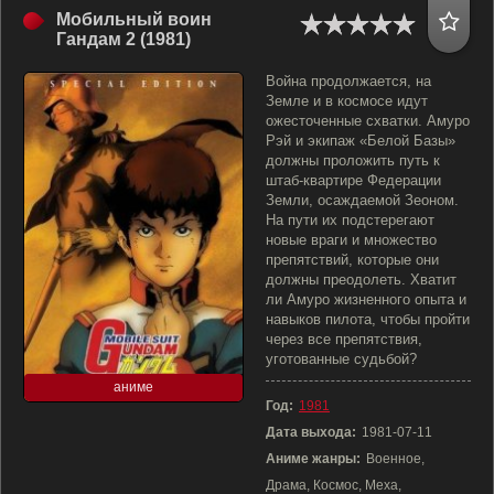
Мобильный воин
Гандам 2 (1981)
Война продолжается, на
Земле и в космосе идут
ожесточенные схватки. Амуро
Рэй и экипаж «Белой Базы»
должны проложить путь к
штаб-квартире Федерации
Земли, осаждаемой Зеоном.
На пути их подстерегают
новые враги и множество
препятствий, которые они
должны преодолеть. Хватит
ли Амуро жизненного опыта и
навыков пилота, чтобы пройти
через все препятствия,
уготованные судьбой?
аниме
Год:
1981
Дата выхода:
1981-07-11
Аниме жанры:
Военное,
Драма, Космос, Меха,