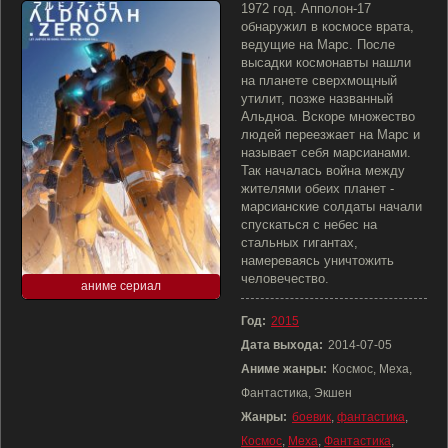
1972 год. Апполон-17
обнаружил в космосе врата,
ведущие на Марс. После
высадки космонавты нашли
на планете сверхмощный
утилит, позже названный
Альдноа. Вскоре множество
людей переезжает на Марс и
называет себя марсианами.
Так началась война между
жителями обеих планет -
марсианские солдаты начали
спускаться с небес на
стальных гигантах,
намереваясь уничтожить
человечество.
аниме сериал
Год:
2015
Дата выхода:
2014-07-05
Аниме жанры:
Космос, Меха,
Фантастика, Экшен
Жанры:
боевик
,
фантастика
,
Космос
,
Меха
,
Фантастика
,