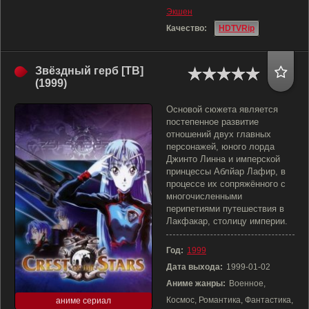
Экшен
Качество:
HDTVRip
Звёздный герб [ТВ]
(1999)
Основой сюжета является
постепенное развитие
отношений двух главных
персонажей, юного лорда
Джинто Линна и имперской
принцессы Аблйар Лафир, в
процессе их сопряжённого с
многочисленными
перипетиями путешествия в
Лакфакар, столицу империи.
Год:
1999
Дата выхода:
1999-01-02
Аниме жанры:
Военное,
Космос, Романтика, Фантастика,
аниме сериал