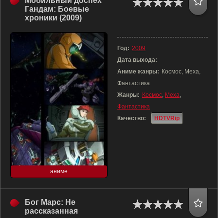
Мобильный доспех
Гандам: Боевые
хроники (2009)
Год:
2009
Дата выхода:
Аниме жанры:
Космос, Меха,
Фантастика
Жанры:
Космос
,
Меха
,
Фантастика
Качество:
HDTVRip
аниме
Бог Марс: Не
рассказанная