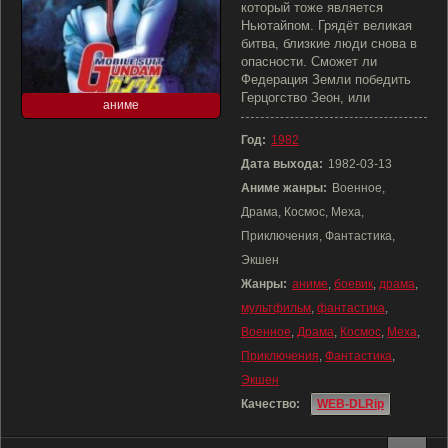
который тоже является
Ньютайпом. Грядёт великая
битва, близкие люди снова в
опасности. Сможет ли
Федерация Земли победить
Герцогство Зеон, или
аниме
Год:
1982
Дата выхода:
1982-03-13
Аниме жанры:
Военное,
Драма, Космос, Меха,
Приключения, Фантастика,
Экшен
Жанры:
аниме
,
боевик
,
драма
,
мультфильм
,
фантастика
,
Военное
,
Драма
,
Космос
,
Меха
,
Приключения
,
Фантастика
,
Экшен
Качество:
WEB-DLRip